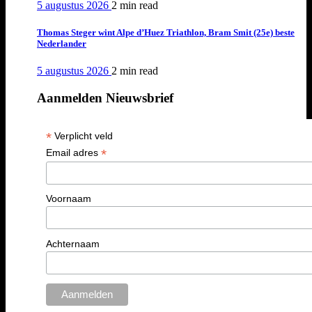
5 augustus 2026
2 min
read
Thomas Steger wint Alpe d’Huez Triathlon, Bram Smit (25e) beste
Nederlander
5 augustus 2026
2 min
read
Aanmelden Nieuwsbrief
*
Verplicht veld
*
Email adres
Voornaam
Achternaam