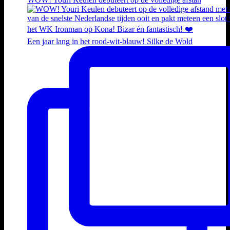
Een jaar lang in het rood-wit-blauw! Silke de Wold