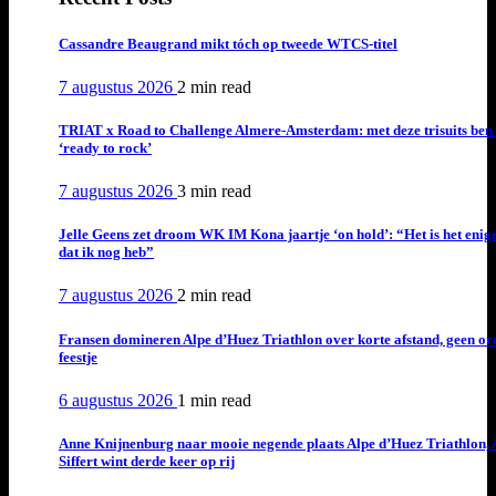
Cassandre Beaugrand mikt tóch op tweede WTCS-titel
7 augustus 2026
2 min
read
TRIAT x Road to Challenge Almere-Amsterdam: met deze trisuits ben 
‘ready to rock’
7 augustus 2026
3 min
read
Jelle Geens zet droom WK IM Kona jaartje ‘on hold’: “Het is het enig
dat ik nog heb”
7 augustus 2026
2 min
read
Fransen domineren Alpe d’Huez Triathlon over korte afstand, geen or
feestje
6 augustus 2026
1 min
read
Anne Knijnenburg naar mooie negende plaats Alpe d’Huez Triathlon, 
Siffert wint derde keer op rij