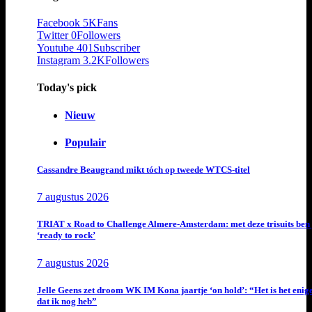
Facebook
5K
Fans
Twitter
0
Followers
Youtube
401
Subscriber
Instagram
3.2K
Followers
Today's pick
Nieuw
Populair
Cassandre Beaugrand mikt tóch op tweede WTCS-titel
7 augustus 2026
TRIAT x Road to Challenge Almere-Amsterdam: met deze trisuits ben 
‘ready to rock’
7 augustus 2026
Jelle Geens zet droom WK IM Kona jaartje ‘on hold’: “Het is het enig
dat ik nog heb”