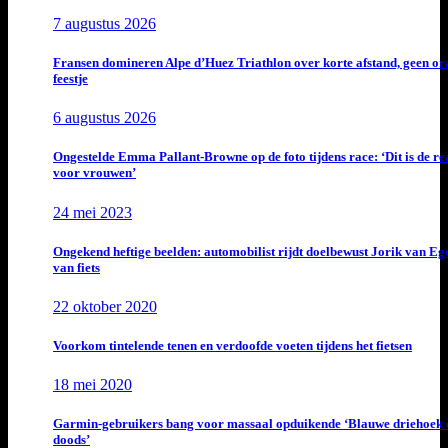
7 augustus 2026
Fransen domineren Alpe d’Huez Triathlon over korte afstand, geen or
feestje
6 augustus 2026
Ongestelde Emma Pallant-Browne op de foto tijdens race: ‘Dit is de rea
voor vrouwen’
24 mei 2023
Ongekend heftige beelden: automobilist rijdt doelbewust Jorik van E
van fiets
22 oktober 2020
Voorkom tintelende tenen en verdoofde voeten tijdens het fietsen
18 mei 2020
Garmin-gebruikers bang voor massaal opduikende ‘Blauwe driehoek 
doods’