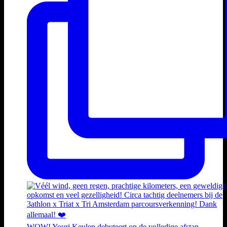
WOW! Youri Keulen debuteert op de volledige afstan