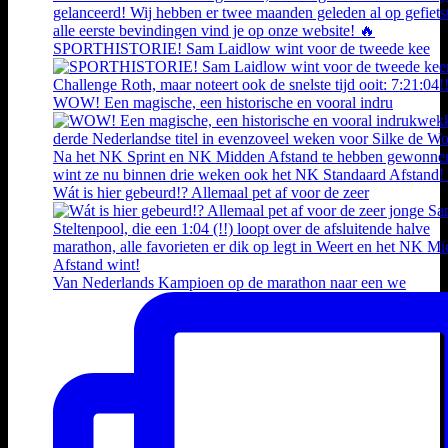
SPORTHISTORIE! Sam Laidlow wint voor de tweede kee
WOW! Een magische, een historische en vooral indru
Wát is hier gebeurd!? Allemaal pet af voor de zeer
Van Nederlands Kampioen op de marathon naar een we