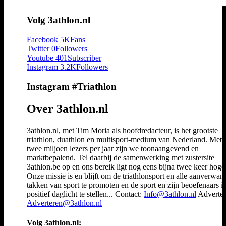
Volg 3athlon.nl
Facebook
5K
Fans
Twitter
0
Followers
Youtube
401
Subscriber
Instagram
3.2K
Followers
Instagram #Triathlon
Over 3athlon.nl
3athlon.nl, met Tim Moria als hoofdredacteur, is het grootste
triathlon, duathlon en multisport-medium van Nederland. Met 
twee miljoen lezers per jaar zijn we toonaangevend en
marktbepalend. Tel daarbij de samenwerking met zustersite
3athlon.be op en ons bereik ligt nog eens bijna twee keer hoger
Onze missie is en blijft om de triathlonsport en alle aanverwan
takken van sport te promoten en de sport en zijn beoefenaars i
positief daglicht te stellen... Contact:
Info@3athlon.nl
Adverter
Adverteren@3athlon.nl
Volg 3athlon.nl: