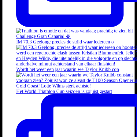
IM 70.3 Geelong: precies de strijd waar iedereen o
Wordt het weer een jaar waarin we Taylor Knibb con
Het World Triathlon Cup seizoen is zojuist gestart