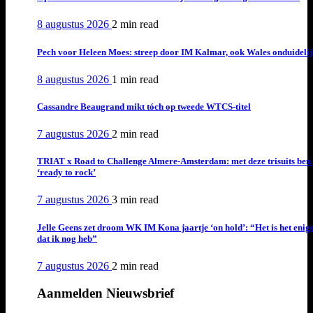
8 augustus 2026
2 min
read
Pech voor Heleen Moes: streep door IM Kalmar, ook Wales onduideli
8 augustus 2026
1 min
read
Cassandre Beaugrand mikt tóch op tweede WTCS-titel
7 augustus 2026
2 min
read
TRIAT x Road to Challenge Almere-Amsterdam: met deze trisuits ben 
‘ready to rock’
7 augustus 2026
3 min
read
Jelle Geens zet droom WK IM Kona jaartje ‘on hold’: “Het is het enig
dat ik nog heb”
7 augustus 2026
2 min
read
Aanmelden Nieuwsbrief