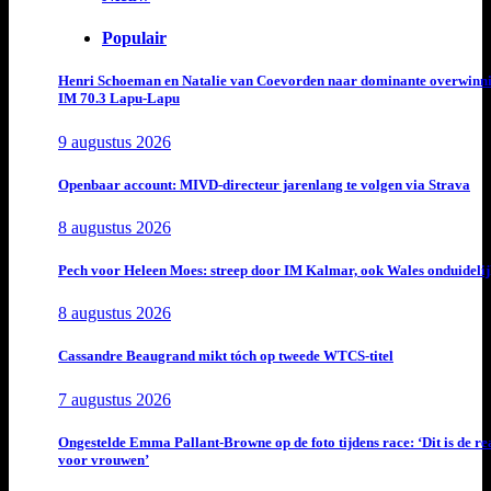
Populair
Henri Schoeman en Natalie van Coevorden naar dominante overwinn
IM 70.3 Lapu-Lapu
9 augustus 2026
Openbaar account: MIVD-directeur jarenlang te volgen via Strava
8 augustus 2026
Pech voor Heleen Moes: streep door IM Kalmar, ook Wales onduideli
8 augustus 2026
Cassandre Beaugrand mikt tóch op tweede WTCS-titel
7 augustus 2026
Ongestelde Emma Pallant-Browne op de foto tijdens race: ‘Dit is de rea
voor vrouwen’