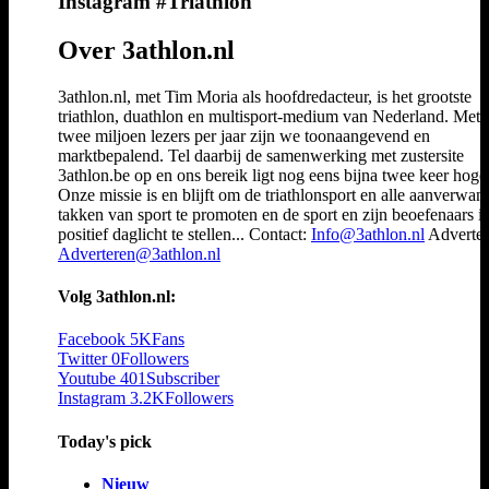
Instagram #Triathlon
Over 3athlon.nl
3athlon.nl, met Tim Moria als hoofdredacteur, is het grootste
triathlon, duathlon en multisport-medium van Nederland. Met 
twee miljoen lezers per jaar zijn we toonaangevend en
marktbepalend. Tel daarbij de samenwerking met zustersite
3athlon.be op en ons bereik ligt nog eens bijna twee keer hoger
Onze missie is en blijft om de triathlonsport en alle aanverwan
takken van sport te promoten en de sport en zijn beoefenaars i
positief daglicht te stellen... Contact:
Info@3athlon.nl
Adverter
Adverteren@3athlon.nl
Volg 3athlon.nl:
Facebook
5K
Fans
Twitter
0
Followers
Youtube
401
Subscriber
Instagram
3.2K
Followers
Today's pick
Nieuw