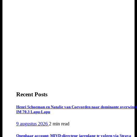
Recent Posts
Henri Schoeman en Natalie van Coevorden naar dominante overwinn
IM 70.3 Lapu-Lapu
9 augustus 2026
2 min
read
Openbaar account: MIVD-directeur jarenlang te volgen via Strava