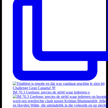
IM 70.3 Geelong: precies de strijd waar iedereen o