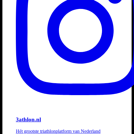
3athlon.nl
Hét grootste triathlonplatform van Nederland