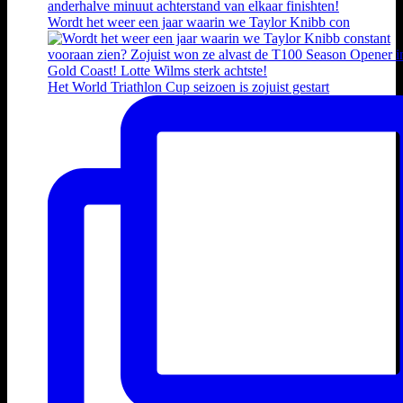
Wordt het weer een jaar waarin we Taylor Knibb con
Het World Triathlon Cup seizoen is zojuist gestart