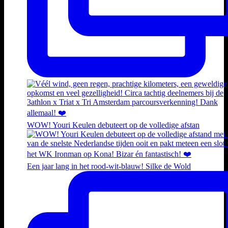
WOW! Youri Keulen debuteert op de volledige afstan
Een jaar lang in het rood-wit-blauw! Silke de Wold