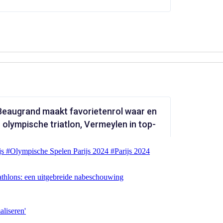
js
#Olympische Spelen Parijs 2024
#Parijs 2024
athlons: een uitgebreide nabeschouwing
liseren'