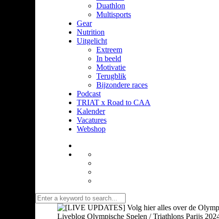
Duathlon
Multisports
Gear
Nutrition
Uitgelicht
Extreem
In beeld
Motivatie
Terugblik
Bijzondere races
Podcast
TRIAT x Road to CAA
Kalender
Vacatures
Webshop
Liveblog Olympische Spelen / Triathlons Parijs 2024