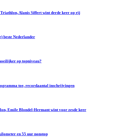
iathlon, Alanis Siffert wint derde keer op rij
e) beste Nederlander
oeilijker op topniveau?
gramma toe, recordaantal inschrijvingen
lon, Emile Blondel-Hermant wint voor zesde keer
kilometer en 55 uur nonstop