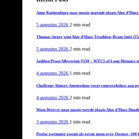
Anne Knijnenburg naar mooie negende plaats Alpe d’Huez Tr
5 augustus 2026
2 min
read
Thomas Steger wint Alpe d’Huez Triathlon, Bram Smit (25
5 augustus 2026
2 min
read
3athlon Praat Aflevering #350 – WTCS of Long Distance m
4 augustus 2026
1 min
read
Challenge Almere-Amsterdam voegt vuurwerkshow aan pro
4 augustus 2026
2 min
read
Wout Driever naar mooie tweede plaats Alpe d’Huez Duath
3 augustus 2026
1 min
read
Poolse zwemmer zwemt als eerste mens over Oostzee, 160 