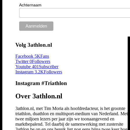
Achternaam
Volg 3athlon.nl
Facebook
5K
Fans
Twitter
0
Followers
Youtube
401
Subscriber
Instagram
3.2K
Followers
Instagram #Triathlon
Over 3athlon.nl
3athlon.nl, met Tim Moria als hoofdredacteur, is het grootste
triathlon, duathlon en multisport-medium van Nederland. Met 
twee miljoen lezers per jaar zijn we toonaangevend en
marktbepalend. Tel daarbij de samenwerking met zustersite
3athlon.be op en ons bereik ligt nog eens bijna twee keer hoger