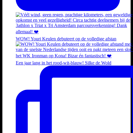
WOW! Youri Keulen debuteert op de volledige afstan
Een jaar lang in het rood-wit-blauw! Silke de Wold