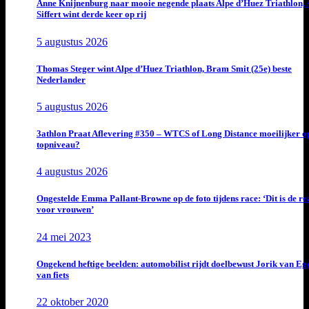
Anne Knijnenburg naar mooie negende plaats Alpe d’Huez Triathlon, 
Siffert wint derde keer op rij
5 augustus 2026
Thomas Steger wint Alpe d’Huez Triathlon, Bram Smit (25e) beste
Nederlander
5 augustus 2026
3athlon Praat Aflevering #350 – WTCS of Long Distance moeilijker o
topniveau?
4 augustus 2026
Ongestelde Emma Pallant-Browne op de foto tijdens race: ‘Dit is de rea
voor vrouwen’
24 mei 2023
Ongekend heftige beelden: automobilist rijdt doelbewust Jorik van E
van fiets
22 oktober 2020