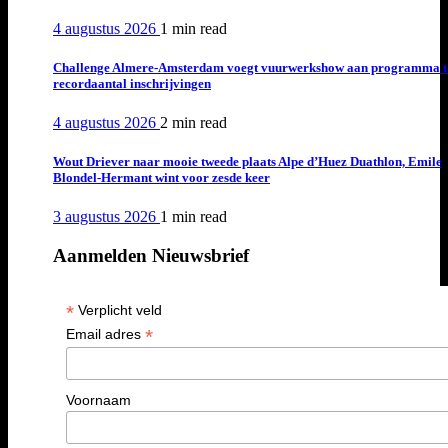
4 augustus 2026
1 min
read
Challenge Almere-Amsterdam voegt vuurwerkshow aan programma t
recordaantal inschrijvingen
4 augustus 2026
2 min
read
Wout Driever naar mooie tweede plaats Alpe d’Huez Duathlon, Emile
Blondel-Hermant wint voor zesde keer
3 augustus 2026
1 min
read
Aanmelden Nieuwsbrief
*
Verplicht veld
*
Email adres
Voornaam