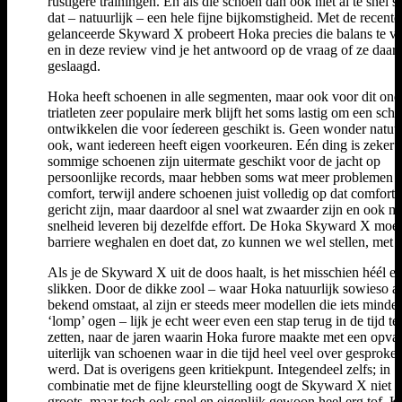
rustigere trainingen. En als die schoen dan ook niet al te snel slij
dat – natuurlijk – een hele fijne bijkomstigheid. Met de recentel
gelanceerde Skyward X probeert Hoka precies die balans te v
en in deze review vind je het antwoord op de vraag of ze daari
geslaagd.
Hoka heeft schoenen in alle segmenten, maar ook voor dit ond
triatleten zeer populaire merk blijft het soms lastig om een scho
ontwikkelen die voor íedereen geschikt is. Geen wonder natuur
ook, want iedereen heeft eigen voorkeuren. Eén ding is zeker:
sommige schoenen zijn uitermate geschikt voor de jacht op
persoonlijke records, maar hebben soms wat meer problemen 
comfort, terwijl andere schoenen juist volledig op dat comfort
gericht zijn, maar daardoor al snel wat zwaarder zijn en ook m
snelheid leveren bij dezelfde effort. De Hoka Skyward X moet
barriere weghalen en doet dat, zo kunnen we wel stellen, met 
Als je de Skyward X uit de doos haalt, is het misschien héél e
slikken. Door de dikke zool – waar Hoka natuurlijk sowieso al
bekend omstaat, al zijn er steeds meer modellen die iets minder
‘lomp’ ogen – lijk je echt weer even een stap terug in de tijd te
zetten, naar de jaren waarin Hoka furore maakte met een opva
uiterlijk van schoenen waar in die tijd heel veel over gesproke
werd. Dat is overigens geen kritiekpunt. Integendeel zelfs; in
combinatie met de fijne kleurstelling oogt de Skyward X niet a
groots, maar toch ook snel en eigenlijk gewoon heel erg tof. 