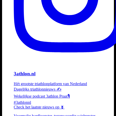
3athlon.nl
Hét grootste triathlonplatform van Nederland
Dagelijks triathlonnieuws ✍️
Wekelijkse podcast 3athlon Praat🎙️
#3athlonnl
Check het laatste nieuws op ⏬
Voormalig hardloopster, tegenwoordig wielrenster,