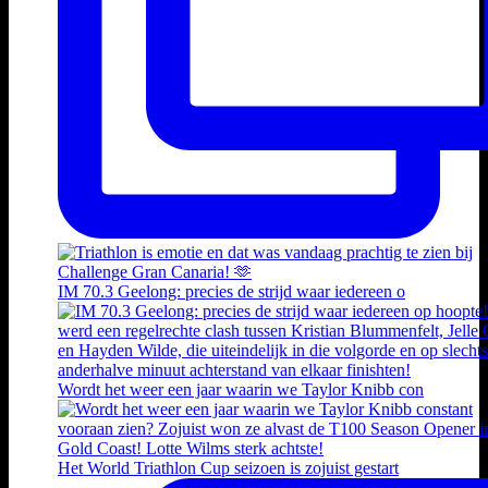
IM 70.3 Geelong: precies de strijd waar iedereen o
Wordt het weer een jaar waarin we Taylor Knibb con
Het World Triathlon Cup seizoen is zojuist gestart