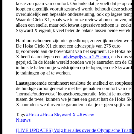
koste zou gaan van comfort. Ondanks dat je voelt dat je op ca
loopt en eigenlijk vooruit gestuwd wordt, behoudt deze schoe
overduidelijk een bepaalde ondersteuning, ook op lagere tempo
Waar de Cielo X1, zoals we in onze review al omschreven, nie
alleen een snelle, maar ook ietwat agressieve schoen is, zoekt 
Skyward X eigenlijk veel beter de balans tussen beide werelde
Hardloopschoenen zijn niet goedkoop; zo eerlijk moeten we zi
De Hoka Cielo X1 zit met een adviesprijs van 275 euro
bijvoorbeeld aan de bovenkant van het segment. De Hoka Sk
X heeft daarentegen een
adviesprijs van 225 euro
, en is dus sc
geprijsd. In de ideale wereld zouden we je aanraden om de Ci
in huis te halen om je wedstrijden op te lopen, en de Skywar
je trainingen op af te werken.
Laatstgenoemde combineert tenslotte de snelheid en souplesse
de huidige carbongeneratie met het gemak en comfort van de
‘normale/ouderwetse’ loopschoengeneratie. Mocht je moeten k
tussen de twee, kunnen we je met een gerust hart de Hoka Sk
X aanraden: we durven te garanderen dat je er geen spijt van kr
Tags
#Hoka
#Hoka Skyward X
#Review
Nieuws
[LIVE UPDATES] Volg hier alles over de Olympische Triathl