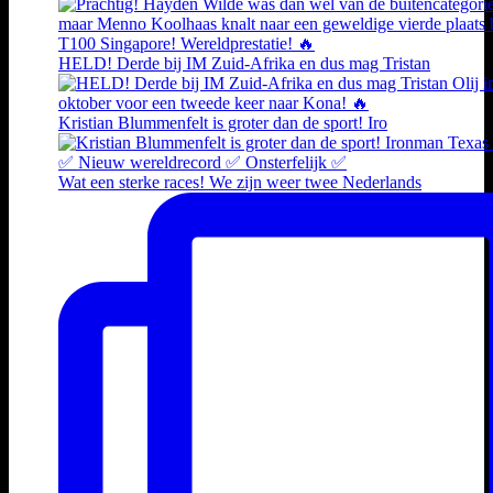
HELD! Derde bij IM Zuid-Afrika en dus mag Tristan
Kristian Blummenfelt is groter dan de sport! Iro
Wat een sterke races! We zijn weer twee Nederlands