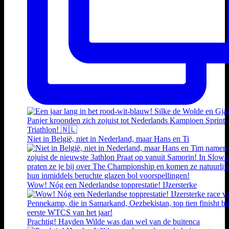
Niet in België, niet in Nederland, maar Hans en Ti
Wow! Nóg een Nederlandse topprestatie! IJzersterke
Prachtig! Hayden Wilde was dan wel van de buitenca