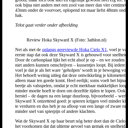
ook bijna niet anders met een zool van meer dan vier centimete
43mm onder de voorvoet, oplopend tot maar liefst 48mm onde
hak.
Tekst gaat verder onder afbeelding
Review Hoka Skyward X (Foto: 3athlon.nl)
Net als met de
onlangs gereviewde Hoka Cielo X1
, voel je va
eerste stap dat ook deze Skyward X is gebouwd voor snelheid
Door de carbonplaat lijkt het echt alsof je op – en we zouden h
niet anders kunnen omschrijven – kussentjes loopt. Bij iedere 
voel je dat je als het ware ‘geholpen’ wordt in je beweging voo
Het behoeft weinig uitleg dat deze ontwikkeling je kilometerti
alleen maar ten goede komt. Heel eerlijk; soms voelt het bijna 
beetje als valsspelen, omdat je echt merkbaar makkelijker loop
minder moeite hoeft te doen om dezelfde tijden te lopen. Ook i
herstel – de dagen na een lange duurloop, bijvoorbeeld – werk
Skyward X ontzettend goed: je spieren krijgen veel minder kl
te verduren en dus heb je na afloop van een lange of zware run
minder snel van spierpijn of andere klachten.
Wat de Skyward X op haar beurt nóg beter doet dan de Cielo 
het voorkomen dat dat ultieme gevoel van gemak en snelheid, 