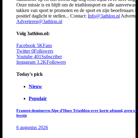
Onze missie is en blijft om de triathlonsport en alle aanverwan
takken van sport te promoten en de sport en zijn beoefenaars i
positief daglicht te stellen... Contact:
Info@3athlon.nl
Adverter
Adverteren@3athlon.nl
Volg 3athlon.nl:
Facebook
5K
Fans
Twitter
0
Followers
Youtube
401
Subscriber
Instagram
3.2K
Followers
Today's pick
Nieuw
Populair
Fransen domineren Alpe d’Huez Triathlon over korte afstand, geen or
feestje
6 augustus 2026