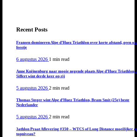
Recent Posts
Fransen domineren Alpe d’Huez Triathlon over korte afstand, geen or
feestje
6 augustus 2026
1 min
read
Anne Knijnenburg naar mooie negende plaats Alpe d’Huez Triathlon, 
Siffert wint derde keer op rij
5 augustus 2026
2 min
read
Thomas Steger wint Alpe d’Huez Triathlon, Bram Smit (25e) beste
Nederlander
5 augustus 2026
2 min
read
3athlon Praat Aflevering #350 – WTCS of Long Distance moeilijker o
topniveau?