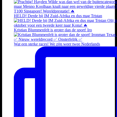
HELD! Derde bij IM Zuid-Afrika en dus mag Tristan
Kristian Blummenfelt is groter dan de sport! Iro
Wat een sterke races! We zijn weer twee Nederlands