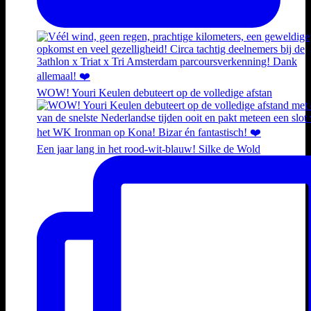
WOW! Youri Keulen debuteert op de volledige afstan
Een jaar lang in het rood-wit-blauw! Silke de Wold