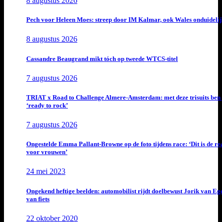
8 augustus 2026
Pech voor Heleen Moes: streep door IM Kalmar, ook Wales onduideli
8 augustus 2026
Cassandre Beaugrand mikt tóch op tweede WTCS-titel
7 augustus 2026
TRIAT x Road to Challenge Almere-Amsterdam: met deze trisuits ben 
‘ready to rock’
7 augustus 2026
Ongestelde Emma Pallant-Browne op de foto tijdens race: ‘Dit is de rea
voor vrouwen’
24 mei 2023
Ongekend heftige beelden: automobilist rijdt doelbewust Jorik van E
van fiets
22 oktober 2020