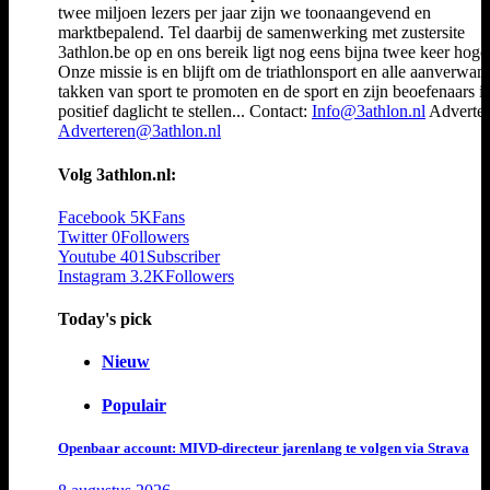
twee miljoen lezers per jaar zijn we toonaangevend en
marktbepalend. Tel daarbij de samenwerking met zustersite
3athlon.be op en ons bereik ligt nog eens bijna twee keer hoger
Onze missie is en blijft om de triathlonsport en alle aanverwan
takken van sport te promoten en de sport en zijn beoefenaars i
positief daglicht te stellen... Contact:
Info@3athlon.nl
Adverter
Adverteren@3athlon.nl
Volg 3athlon.nl:
Facebook
5K
Fans
Twitter
0
Followers
Youtube
401
Subscriber
Instagram
3.2K
Followers
Today's pick
Nieuw
Populair
Openbaar account: MIVD-directeur jarenlang te volgen via Strava