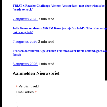
TRIAT x Road to Challenge Almere-Amsterdam: met deze trisuits ben 
‘ready to rock’
7 augustus 2026
3 min
read
Jelle Geens zet droom WK IM Kona jaartje ‘on hold’: “Het is het enig
dat ik nog heb”
7 augustus 2026
2 min
read
Fransen domineren Alpe d’Huez Triathlon over korte afstand, geen or
feestje
6 augustus 2026
1 min
read
Aanmelden Nieuwsbrief
*
Verplicht veld
*
Email adres