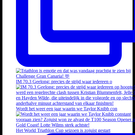
IM 70.3 Geelong: precies de strijd waar iedereen o
Wordt het weer een jaar waarin we Taylor Knibb con
Het World Triathlon Cup seizoen is zojuist gestart