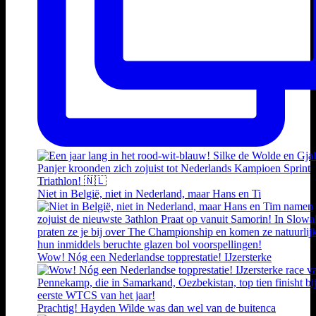
Niet in België, niet in Nederland, maar Hans en Ti
Wow! Nóg een Nederlandse topprestatie! IJzersterke
Prachtig! Hayden Wilde was dan wel van de buitenca