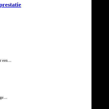
prestatie
aar een…
mige…