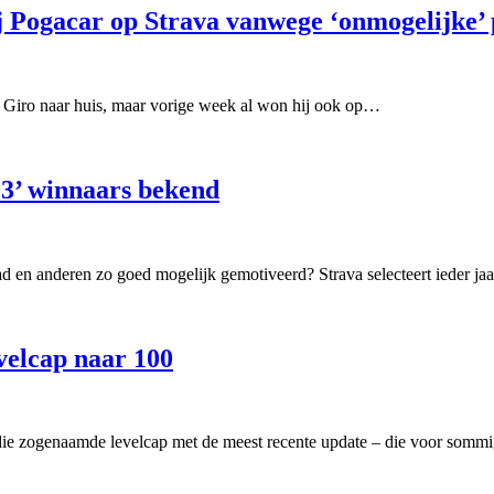
j Pogacar op Strava vanwege ‘onmogelijke’ 
de Giro naar huis, maar vorige week al won hij ook op…
23’ winnaars bekend
ad en anderen zo goed mogelijk gemotiveerd? Strava selecteert ieder j
evelcap naar 100
 die zogenaamde levelcap met de meest recente update – die voor som