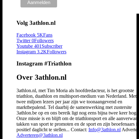
Volg 3athlon.nl
Facebook
5K
Fans
Twitter
0
Followers
Youtube
401
Subscriber
Instagram
3.2K
Followers
Instagram #Triathlon
Over 3athlon.nl
3athlon.nl, met Tim Moria als hoofdredacteur, is het grootste
triathlon, duathlon en multisport-medium van Nederland. Met 
twee miljoen lezers per jaar zijn we toonaangevend en
marktbepalend. Tel daarbij de samenwerking met zustersite
3athlon.be op en ons bereik ligt nog eens bijna twee keer hoger
Onze missie is en blijft om de triathlonsport en alle aanverwan
takken van sport te promoten en de sport en zijn beoefenaars i
positief daglicht te stellen... Contact:
Info@3athlon.nl
Adverter
Adverteren@3athlon.nl