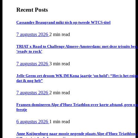
Recent Posts
Cassandre Beaugrand mikt tóch op tweede WTCS-titel
7 augustus 2026
2 min
read
TRIAT x Road to Challenge Almere-Amsterdam: met deze trisuits ben 
‘ready to rock’
7 augustus 2026
3 min
read
Jelle Geens zet droom WK IM Kona jaartje ‘on hold’: “Het is het enig
dat ik nog heb”
7 augustus 2026
2 min
read
Fransen domineren Alpe d’Huez Triathlon over korte afstand, geen or
feestje
6 augustus 2026
1 min
read
Anne Knijnenburg naar mooie negende plaats Alpe d’Huez Triathlon, 