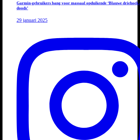
Garmin-gebruikers bang voor massaal opduikende ‘Blauwe driehoek 
doods’
29 januari 2025