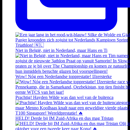
Niet in België, niet in Nederland, maar Hans en Ti
Wow! Nóg een Nederlandse topprestatie! IJzersterke
Prachtig! Hayden Wilde was dan wel van de buitenca
HELD! Derde bij IM Zuid-Afrika en dus mag Tristan