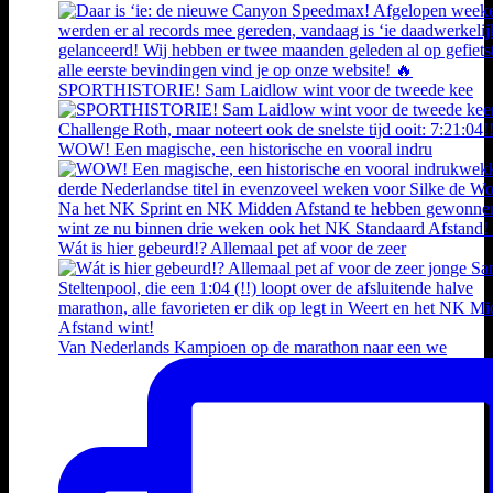
SPORTHISTORIE! Sam Laidlow wint voor de tweede kee
WOW! Een magische, een historische en vooral indru
Wát is hier gebeurd!? Allemaal pet af voor de zeer
Van Nederlands Kampioen op de marathon naar een we