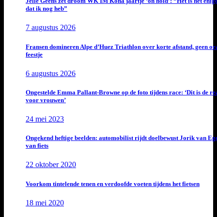
Jelle Geens zet droom WK IM Kona jaartje ‘on hold’: “Het is het enig
dat ik nog heb”
7 augustus 2026
Fransen domineren Alpe d’Huez Triathlon over korte afstand, geen or
feestje
6 augustus 2026
Ongestelde Emma Pallant-Browne op de foto tijdens race: ‘Dit is de rea
voor vrouwen’
24 mei 2023
Ongekend heftige beelden: automobilist rijdt doelbewust Jorik van E
van fiets
22 oktober 2020
Voorkom tintelende tenen en verdoofde voeten tijdens het fietsen
18 mei 2020