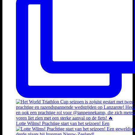
Lotte Wilms! Prachtige start van het seizoen! Een