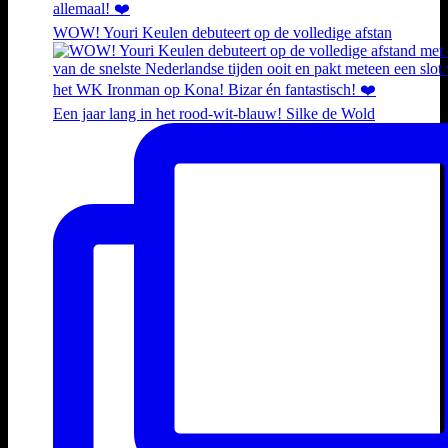
WOW! Youri Keulen debuteert op de volledige afstan
Een jaar lang in het rood-wit-blauw! Silke de Wold