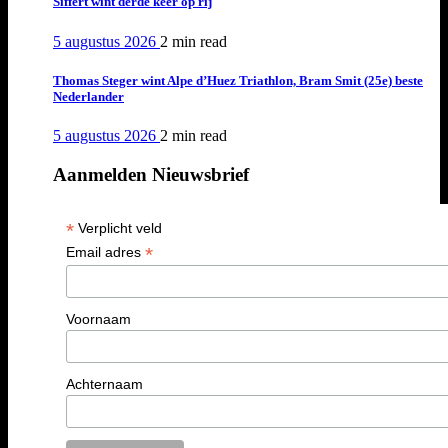
Siffert wint derde keer op rij
5 augustus 2026
2 min
read
Thomas Steger wint Alpe d’Huez Triathlon, Bram Smit (25e) beste
Nederlander
5 augustus 2026
2 min
read
Aanmelden Nieuwsbrief
*
Verplicht veld
*
Email adres
Voornaam
Achternaam