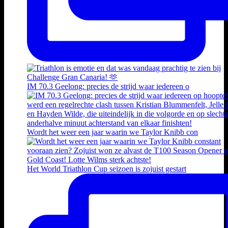
IM 70.3 Geelong: precies de strijd waar iedereen o
Wordt het weer een jaar waarin we Taylor Knibb con
Het World Triathlon Cup seizoen is zojuist gestart