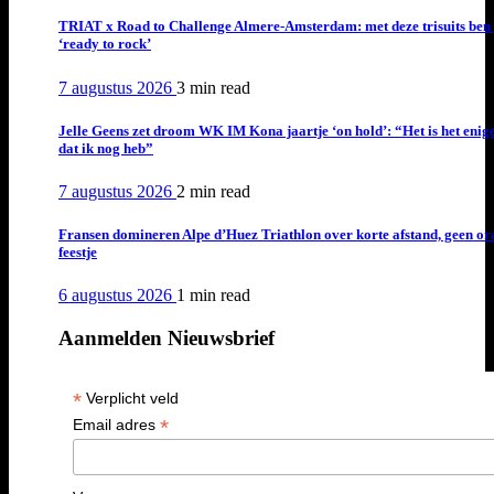
TRIAT x Road to Challenge Almere-Amsterdam: met deze trisuits ben 
‘ready to rock’
7 augustus 2026
3 min
read
Jelle Geens zet droom WK IM Kona jaartje ‘on hold’: “Het is het enig
dat ik nog heb”
7 augustus 2026
2 min
read
Fransen domineren Alpe d’Huez Triathlon over korte afstand, geen or
feestje
6 augustus 2026
1 min
read
Aanmelden Nieuwsbrief
*
Verplicht veld
*
Email adres