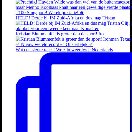
HELD! Derde bij IM Zuid-Afrika en dus mag Tristan
Kristian Blummenfelt is groter dan de sport! Iro
Wat een sterke races! We zijn weer twee Nederlands