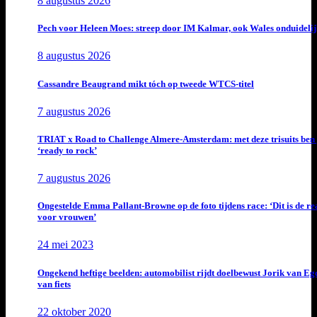
8 augustus 2026
Pech voor Heleen Moes: streep door IM Kalmar, ook Wales onduideli
8 augustus 2026
Cassandre Beaugrand mikt tóch op tweede WTCS-titel
7 augustus 2026
TRIAT x Road to Challenge Almere-Amsterdam: met deze trisuits ben 
‘ready to rock’
7 augustus 2026
Ongestelde Emma Pallant-Browne op de foto tijdens race: ‘Dit is de rea
voor vrouwen’
24 mei 2023
Ongekend heftige beelden: automobilist rijdt doelbewust Jorik van E
van fiets
22 oktober 2020