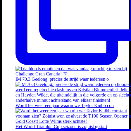
IM 70.3 Geelong: precies de strijd waar iedereen o
Wordt het weer een jaar waarin we Taylor Knibb con
Het World Triathlon Cup seizoen is zojuist gestart