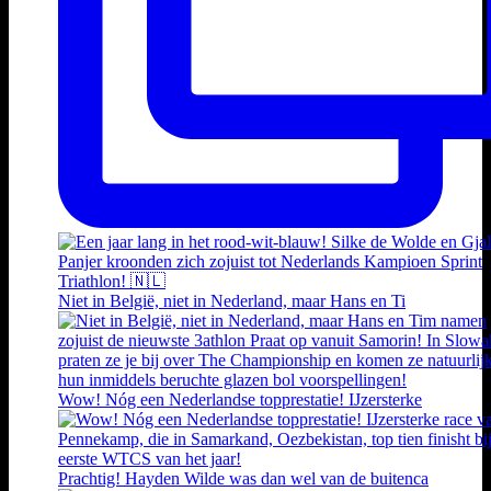
Niet in België, niet in Nederland, maar Hans en Ti
Wow! Nóg een Nederlandse topprestatie! IJzersterke
Prachtig! Hayden Wilde was dan wel van de buitenca