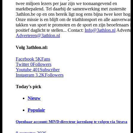
twee miljoen lezers per jaar zijn we toonaangevend en
marktbepalend. Tel daarbij de samenwerking met zustersite
3athlon.be op en ons bereik ligt nog eens bijna twee keer hoger
Onze missie is en blijft om de triathlonsport en alle aanverwan
takken van sport te promoten en de sport en zijn beoefenaars i
positief daglicht te stellen... Contact:
Info@3athlon.nl
Adverter
Adverteren@3athlon.nl
Volg 3athlon.nl:
Facebook
5K
Fans
Twitter
0
Followers
Youtube
401
Subscriber
Instagram
3.2K
Followers
Today's pick
Nieuw
Populair
Openbaar account: MIVD-directeur jarenlang te volgen via Strava