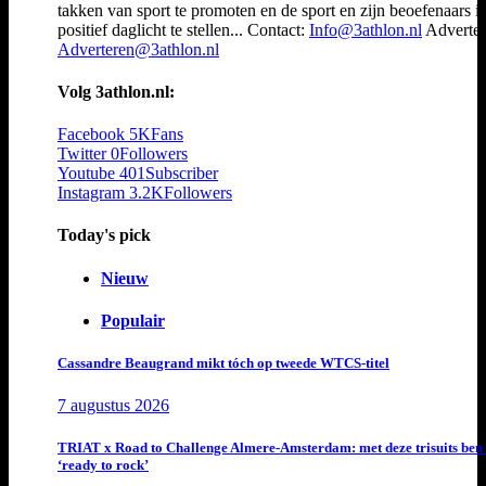
takken van sport te promoten en de sport en zijn beoefenaars i
positief daglicht te stellen... Contact:
Info@3athlon.nl
Adverter
Adverteren@3athlon.nl
Volg 3athlon.nl:
Facebook
5K
Fans
Twitter
0
Followers
Youtube
401
Subscriber
Instagram
3.2K
Followers
Today's pick
Nieuw
Populair
Cassandre Beaugrand mikt tóch op tweede WTCS-titel
7 augustus 2026
TRIAT x Road to Challenge Almere-Amsterdam: met deze trisuits ben 
‘ready to rock’