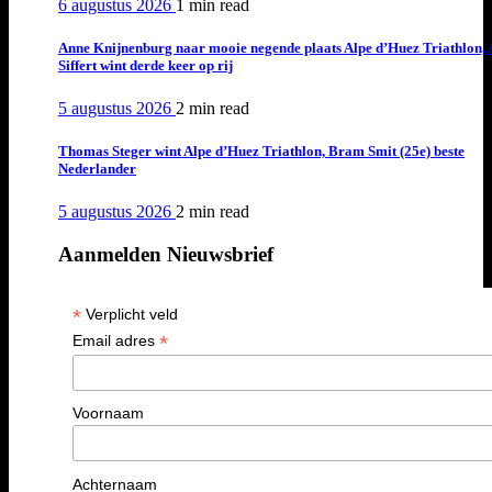
6 augustus 2026
1 min
read
Anne Knijnenburg naar mooie negende plaats Alpe d’Huez Triathlon, 
Siffert wint derde keer op rij
5 augustus 2026
2 min
read
Thomas Steger wint Alpe d’Huez Triathlon, Bram Smit (25e) beste
Nederlander
5 augustus 2026
2 min
read
Aanmelden Nieuwsbrief
*
Verplicht veld
*
Email adres
Voornaam
Achternaam