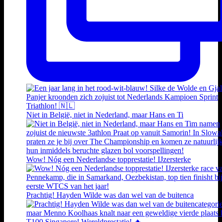
Niet in België, niet in Nederland, maar Hans en Ti
Wow! Nóg een Nederlandse topprestatie! IJzersterke
Prachtig! Hayden Wilde was dan wel van de buitenca