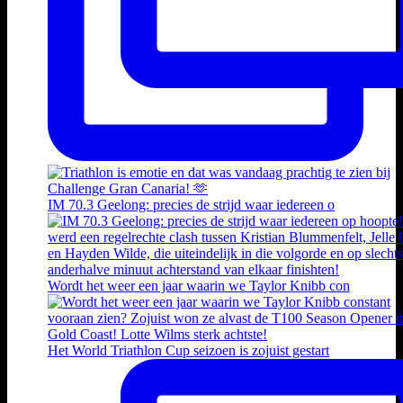
IM 70.3 Geelong: precies de strijd waar iedereen o
Wordt het weer een jaar waarin we Taylor Knibb con
Het World Triathlon Cup seizoen is zojuist gestart