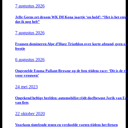
7 augustus 2026
Jelle Geens zet droom WK IM Kona jaartje ‘on hold’: “Het is het enig
dat ik nog heb”
7 augustus 2026
Fransen domineren Alpe d’Huez Triathlon over korte afstand, geen or
feestje
6 augustus 2026
Ongestelde Emma Pallant-Browne op de foto tijdens race: ‘Dit is de rea
voor vrouwen’
24 mei 2023
Ongekend heftige beelden: automobilist rijdt doelbewust Jorik van E
van fiets
22 oktober 2020
Voorkom tintelende tenen en verdoofde voeten tijdens het fietsen