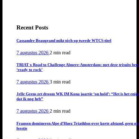
Recent Posts
Cassandre Beaugrand mikt tóch op tweede WTCS-titel
7 augustus 2026
2 min
read
TRIAT x Road to Challenge Almere-Amsterdam: met deze trisuits ben 
‘ready to rock’
7 augustus 2026
3 min
read
Jelle Geens zet droom WK IM Kona jaartje ‘on hold’: “Het is het enig
dat ik nog heb”
7 augustus 2026
2 min
read
Fransen domineren Alpe d’Huez Triathlon over korte afstand, geen or
feestje