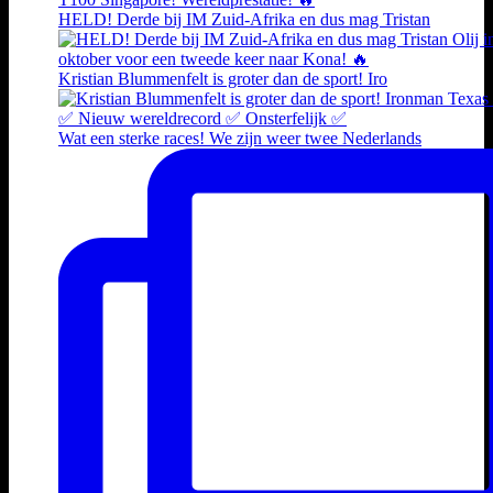
HELD! Derde bij IM Zuid-Afrika en dus mag Tristan
Kristian Blummenfelt is groter dan de sport! Iro
Wat een sterke races! We zijn weer twee Nederlands