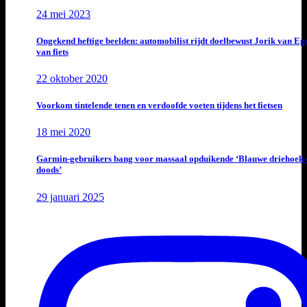
24 mei 2023
Ongekend heftige beelden: automobilist rijdt doelbewust Jorik van E
van fiets
22 oktober 2020
Voorkom tintelende tenen en verdoofde voeten tijdens het fietsen
18 mei 2020
Garmin-gebruikers bang voor massaal opduikende ‘Blauwe driehoek 
doods’
29 januari 2025