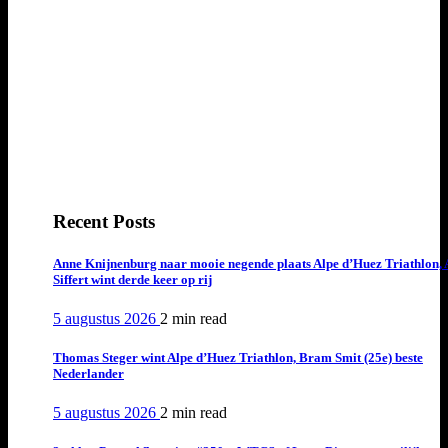
Recent Posts
Anne Knijnenburg naar mooie negende plaats Alpe d’Huez Triathlon, 
Siffert wint derde keer op rij
5 augustus 2026
2 min
read
Thomas Steger wint Alpe d’Huez Triathlon, Bram Smit (25e) beste
Nederlander
5 augustus 2026
2 min
read