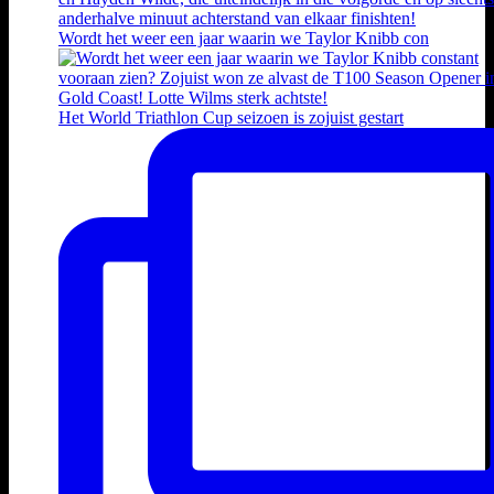
Wordt het weer een jaar waarin we Taylor Knibb con
Het World Triathlon Cup seizoen is zojuist gestart