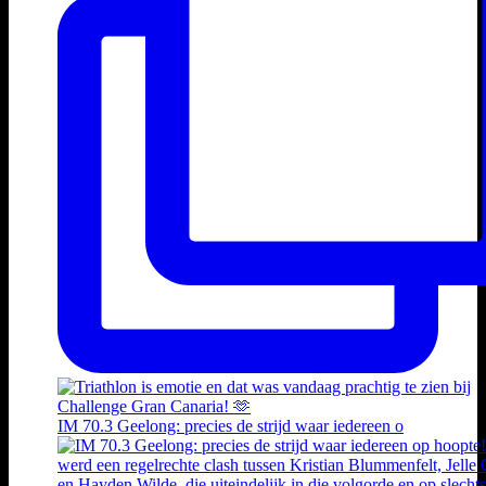
IM 70.3 Geelong: precies de strijd waar iedereen o