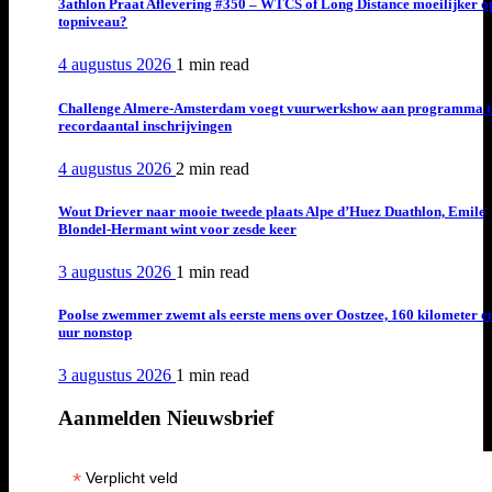
3athlon Praat Aflevering #350 – WTCS of Long Distance moeilijker o
topniveau?
4 augustus 2026
1 min
read
Challenge Almere-Amsterdam voegt vuurwerkshow aan programma t
recordaantal inschrijvingen
4 augustus 2026
2 min
read
Wout Driever naar mooie tweede plaats Alpe d’Huez Duathlon, Emile
Blondel-Hermant wint voor zesde keer
3 augustus 2026
1 min
read
Poolse zwemmer zwemt als eerste mens over Oostzee, 160 kilometer e
uur nonstop
3 augustus 2026
1 min
read
Aanmelden Nieuwsbrief
*
Verplicht veld