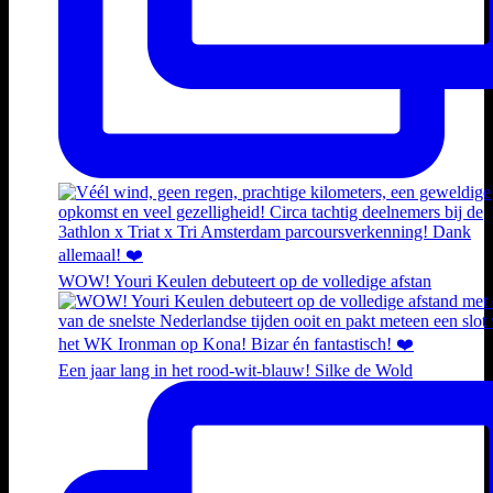
WOW! Youri Keulen debuteert op de volledige afstan
Een jaar lang in het rood-wit-blauw! Silke de Wold