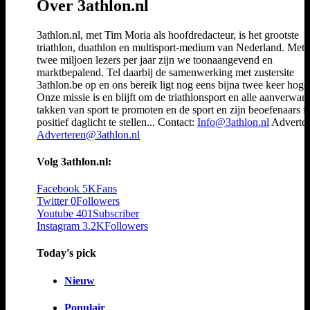
Over 3athlon.nl
3athlon.nl, met Tim Moria als hoofdredacteur, is het grootste
triathlon, duathlon en multisport-medium van Nederland. Met 
twee miljoen lezers per jaar zijn we toonaangevend en
marktbepalend. Tel daarbij de samenwerking met zustersite
3athlon.be op en ons bereik ligt nog eens bijna twee keer hoger
Onze missie is en blijft om de triathlonsport en alle aanverwan
takken van sport te promoten en de sport en zijn beoefenaars i
positief daglicht te stellen... Contact:
Info@3athlon.nl
Adverter
Adverteren@3athlon.nl
Volg 3athlon.nl:
Facebook
5K
Fans
Twitter
0
Followers
Youtube
401
Subscriber
Instagram
3.2K
Followers
Today's pick
Nieuw
Populair