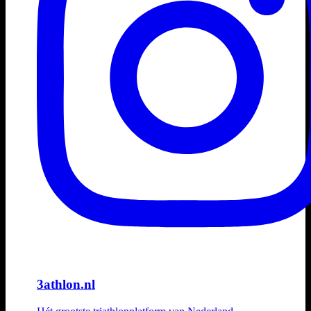
3athlon.nl