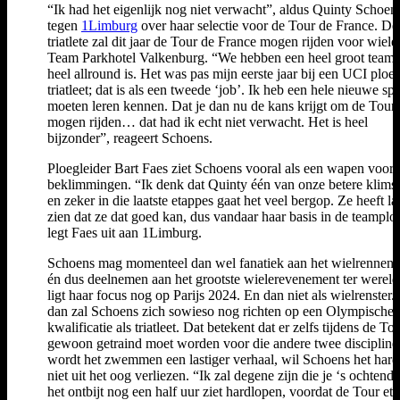
“Ik had het eigenlijk nog niet verwacht”, aldus Quinty Schoen
tegen
1Limburg
over haar selectie voor de Tour de France. De
triatlete zal dit jaar de Tour de France mogen rijden voor wiele
Team Parkhotel Valkenburg. “We hebben een heel groot team 
heel allround is. Het was pas mijn eerste jaar bij een UCI ploeg
triatleet; dat is als een tweede ‘job’. Ik heb een hele nieuwe spo
moeten leren kennen. Dat je dan nu de kans krijgt om de Tour 
mogen rijden… dat had ik echt niet verwacht. Het is heel
bijzonder”, reageert Schoens.
Ploegleider Bart Faes ziet Schoens vooral als een wapen voor 
beklimmingen. “Ik denk dat Quinty één van onze betere klimste
en zeker in die laatste etappes gaat het veel bergop. Ze heeft la
zien dat ze dat goed kan, dus vandaar haar basis in de teamplo
legt Faes uit aan 1Limburg.
Schoens mag momenteel dan wel fanatiek aan het wielrennen z
én dus deelnemen aan het grootste wielerevenement ter wereld
ligt haar focus nog op Parijs 2024. En dan niet als wielrenster.
dan zal Schoens zich sowieso nog richten op een Olympische
kwalificatie als triatleet. Dat betekent dat er zelfs tijdens de To
gewoon getraind moet worden voor die andere twee discipline
wordt het zwemmen een lastiger verhaal, wil Schoens het har
niet uit het oog verliezen. “Ik zal degene zijn die je ‘s ochtend
het ontbijt nog een half uur ziet hardlopen, voordat de Tour et