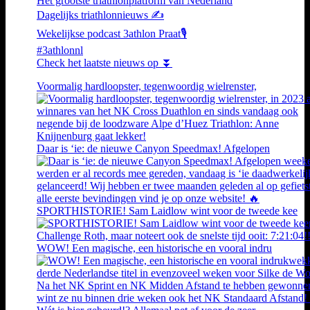
Hét grootste triathlonplatform van Nederland
Dagelijks triathlonnieuws ✍️
Wekelijkse podcast 3athlon Praat🎙️
#3athlonnl
Check het laatste nieuws op ⏬
Voormalig hardloopster, tegenwoordig wielrenster,
Daar is ‘ie: de nieuwe Canyon Speedmax! Afgelopen
SPORTHISTORIE! Sam Laidlow wint voor de tweede kee
WOW! Een magische, een historische en vooral indru