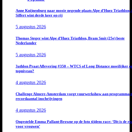
Anne Knijnenburg naar mooie negende plaats Alpe d’Huez Triathlon, 
Siffert wint derde keer op rij
5 augustus 2026
Thomas Steger wint Alpe d’Huez Triathlon, Bram Smit (25e) beste
Nederlander
5 augustus 2026
3athlon Praat Aflevering #350 – WTCS of Long Distance moeilijker o
topniveau?
4 augustus 2026
Challenge Almere-Amsterdam voegt vuurwerkshow aan programma t
recordaantal inschrijvingen
4 augustus 2026
Ongestelde Emma Pallant-Browne op de foto tijdens race: ‘Dit is de rea
voor vrouwen’