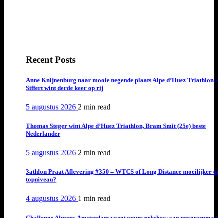
Recent Posts
Anne Knijnenburg naar mooie negende plaats Alpe d’Huez Triathlon, 
Siffert wint derde keer op rij
5 augustus 2026
2 min
read
Thomas Steger wint Alpe d’Huez Triathlon, Bram Smit (25e) beste
Nederlander
5 augustus 2026
2 min
read
3athlon Praat Aflevering #350 – WTCS of Long Distance moeilijker o
topniveau?
4 augustus 2026
1 min
read
Challenge Almere-Amsterdam voegt vuurwerkshow aan programma t