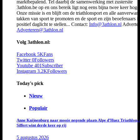
marktbepalend. Tel daarbij de samenwerking met zustersite
3athlon.be op en ons bereik ligt nog eens bijna twee keer hoger
Onze missie is en blijft om de triathlonsport en alle aanverwan
takken van sport te promoten en de sport en zijn beoefenaars i
positief daglicht te stellen... Contact:
Info@3athlon.nl
Adverter
Adverteren@3athlon.nl
Volg 3athlon.nl:
Facebook
5K
Fans
Twitter
0
Followers
Youtube
401
Subscriber
Instagram
3.2K
Followers
Today's pick
Nieuw
Populair
Anne Knijnenburg naar mooie negende plaats Alpe d’Huez Triathlon, 
Siffert wint derde keer op rij
5 augustus 2026