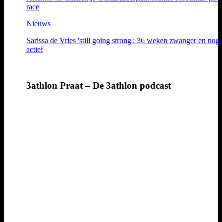
race
Nieuws
Sarissa de Vries 'still going strong': 36 weken zwanger en nog 
actief
3athlon Praat – De 3athlon podcast