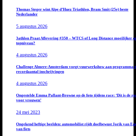
Thomas Steger wint Alpe d’Huez Triathlon, Bram Smit (25e) beste
Nederlander
5 augustus 2026
3athlon Praat Aflevering #350 – WTCS of Long Distance moeilijker o
topniveau?
4 augustus 2026
Challenge Almere-Amsterdam voegt vuurwerkshow aan programma t
recordaantal inschrijvingen
4 augustus 2026
Ongestelde Emma Pallant-Browne op de foto tijdens race: ‘Dit is de rea
voor vrouwen’
24 mei 2023
Ongekend heftige beelden: automobilist rijdt doelbewust Jorik van E
van fiets