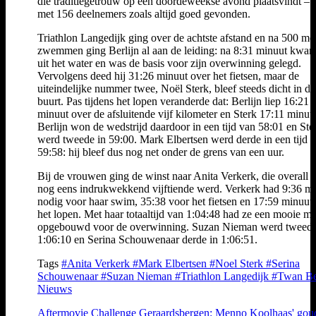
die traditiegetrouw op een doordeweekse avond plaatsvindt –
met 156 deelnemers zoals altijd goed gevonden.
Triathlon Langedijk ging over de achtste afstand en na 500 me
zwemmen ging Berlijn al aan de leiding: na 8:31 minuut kwam
uit het water en was de basis voor zijn overwinning gelegd.
Vervolgens deed hij 31:26 minuut over het fietsen, maar de
uiteindelijke nummer twee, Noël Sterk, bleef steeds dicht in de
buurt. Pas tijdens het lopen veranderde dat: Berlijn liep 16:21
minuut over de afsluitende vijf kilometer en Sterk 17:11 minuu
Berlijn won de wedstrijd daardoor in een tijd van 58:01 en Ste
werd tweede in 59:00. Mark Elbertsen werd derde in een tijd 
59:58: hij bleef dus nog net onder de grens van een uur.
Bij de vrouwen ging de winst naar Anita Verkerk, die overall 
nog eens indrukwekkend vijftiende werd. Verkerk had 9:36 m
nodig voor haar swim, 35:38 voor het fietsen en 17:59 minuut
het lopen. Met haar totaaltijd van 1:04:48 had ze een mooie m
opgebouwd voor de overwinning. Suzan Nieman werd tweede
1:06:10 en Serina Schouwenaar derde in 1:06:51.
Tags
#Anita Verkerk
#Mark Elbertsen
#Noel Sterk
#Serina
Schouwenaar
#Suzan Nieman
#Triathlon Langedijk
#Twan Ber
Nieuws
Aftermovie Challenge Geraardsbergen: Menno Koolhaas' gou