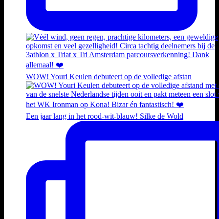
WOW! Youri Keulen debuteert op de volledige afstan
Een jaar lang in het rood-wit-blauw! Silke de Wold