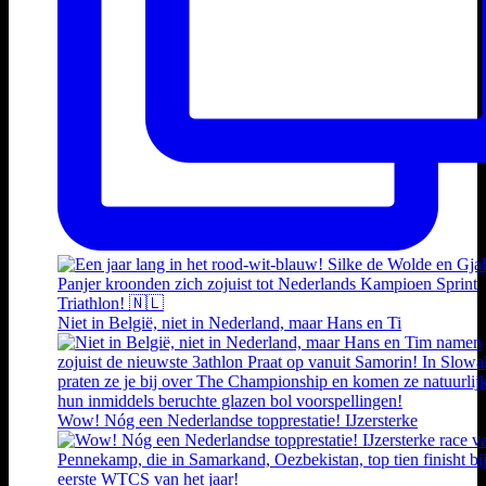
Niet in België, niet in Nederland, maar Hans en Ti
Wow! Nóg een Nederlandse topprestatie! IJzersterke