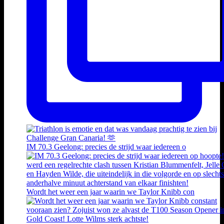
IM 70.3 Geelong: precies de strijd waar iedereen o
Wordt het weer een jaar waarin we Taylor Knibb con