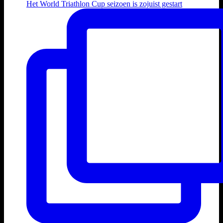
Het World Triathlon Cup seizoen is zojuist gestart