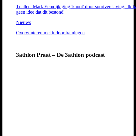
Triatleet Mark Eemdijk ging 'kapot' door sportverslaving: 'Ik h
geen idee dat dit bestond'
Nieuws
Overwinteren met indoor trainingen
3athlon Praat – De 3athlon podcast