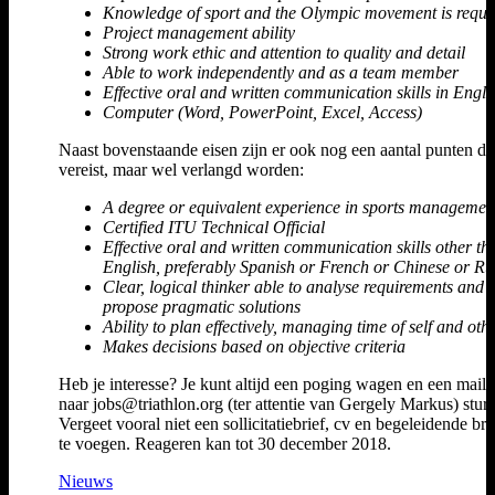
Knowledge of sport and the Olympic movement is requi
Project management ability
Strong work ethic and attention to quality and detail
Able to work independently and as a team member
Effective oral and written communication skills in Engli
Computer (Word, PowerPoint, Excel, Access)
Naast bovenstaande eisen zijn er ook nog een aantal punten die
vereist, maar wel verlangd worden:
A degree or equivalent experience in sports managemen
Certified ITU Technical Official
Effective oral and written communication skills other th
English, preferably Spanish or French or Chinese or Ru
Clear, logical thinker able to analyse requirements and
propose pragmatic solutions
Ability to plan effectively, managing time of self and oth
Makes decisions based on objective criteria
Heb je interesse? Je kunt altijd een poging wagen en een mailt
naar jobs@triathlon.org (ter attentie van Gergely Markus) stur
Vergeet vooral niet een sollicitatiebrief, cv en begeleidende brie
te voegen. Reageren kan tot 30 december 2018.
Nieuws