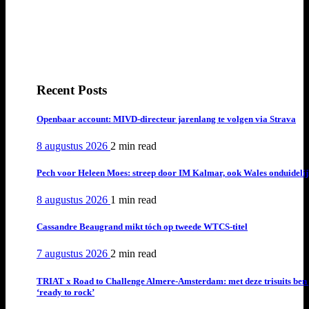
Recent Posts
Openbaar account: MIVD-directeur jarenlang te volgen via Strava
8 augustus 2026
2 min
read
Pech voor Heleen Moes: streep door IM Kalmar, ook Wales onduideli
8 augustus 2026
1 min
read
Cassandre Beaugrand mikt tóch op tweede WTCS-titel
7 augustus 2026
2 min
read
TRIAT x Road to Challenge Almere-Amsterdam: met deze trisuits ben 
‘ready to rock’