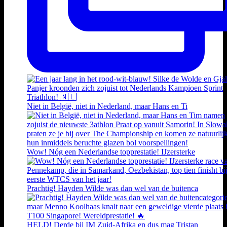
Niet in België, niet in Nederland, maar Hans en Ti
Wow! Nóg een Nederlandse topprestatie! IJzersterke
Prachtig! Hayden Wilde was dan wel van de buitenca
HELD! Derde bij IM Zuid-Afrika en dus mag Tristan