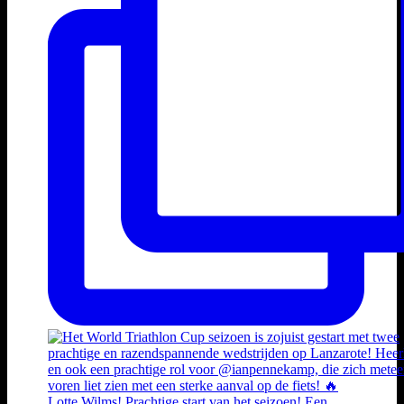
Lotte Wilms! Prachtige start van het seizoen! Een