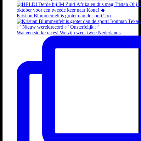
Kristian Blummenfelt is groter dan de sport! Iro
Wat een sterke races! We zijn weer twee Nederlands