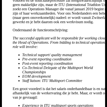
voldoen en de sollicitatieprocedure zal hoogstwaarschijnlijk o
geen makkelijke zijn, maar de ITU (International Triathlon Un
zoekt een Operations Manager die vanaf januari 2019 begint m
zijn of haar werkzaamheden. Voor ons Nederlanders een behoo
(maar geen onoverkomelijk) nadeel: er wordt vanuit Zwitserla
gewerkt en je hebt daarom ook een werkvisum nodig.
Onderstaand de functieomschrijving:
The successful applicant will be responsible for working closel
the Head of Operations. From bidding to technical operations,
role will involve:
Technical support/ quality management
Pre-event reporting coordination
Post-event reporting coordination
Co-Technical Delegate of the Multisport World
Championships
EOM development
Staff liaison: ITU Multisport Committee
Een groot voordeel is dat het salaris onderhandelbaar is en natu
afhankelijk van de werkervaring die je hebt. Maar, er wordt oo
van je gevraagd:
Experience in ITU multisport sports operations