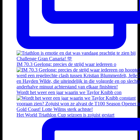
IM 70.3 Geelong: precies de strijd waar iedereen o
Wordt het weer een jaar waarin we Taylor Knibb con
Het World Triathlon Cup seizoen is zojuist gestart