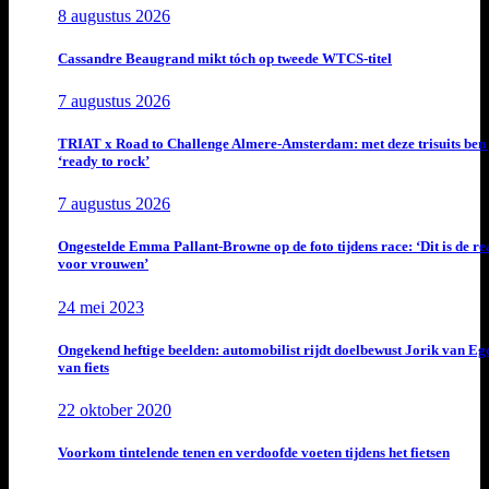
8 augustus 2026
Cassandre Beaugrand mikt tóch op tweede WTCS-titel
7 augustus 2026
TRIAT x Road to Challenge Almere-Amsterdam: met deze trisuits ben 
‘ready to rock’
7 augustus 2026
Ongestelde Emma Pallant-Browne op de foto tijdens race: ‘Dit is de rea
voor vrouwen’
24 mei 2023
Ongekend heftige beelden: automobilist rijdt doelbewust Jorik van E
van fiets
22 oktober 2020
Voorkom tintelende tenen en verdoofde voeten tijdens het fietsen