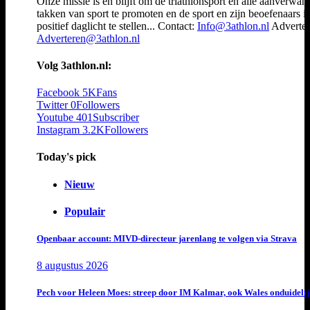
Onze missie is en blijft om de triathlonsport en alle aanverwan
takken van sport te promoten en de sport en zijn beoefenaars i
positief daglicht te stellen... Contact:
Info@3athlon.nl
Adverter
Adverteren@3athlon.nl
Volg 3athlon.nl:
Facebook
5K
Fans
Twitter
0
Followers
Youtube
401
Subscriber
Instagram
3.2K
Followers
Today's pick
Nieuw
Populair
Openbaar account: MIVD-directeur jarenlang te volgen via Strava
8 augustus 2026
Pech voor Heleen Moes: streep door IM Kalmar, ook Wales onduideli