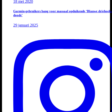
18 mei 2020
Garmin-gebruikers bang voor massaal opduikende ‘Blauwe driehoek 
doods’
29 januari 2025