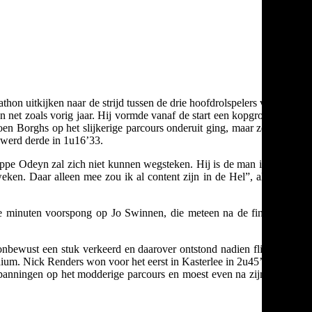
on uitkijken naar de strijd tussen de drie hoofdrolspelers voor de
net zoals vorig jaar. Hij vormde vanaf de start een kopgroep met
 Borghs op het slijkerige parcours onderuit ging, maar zelfs die
 werd derde in 1u16’33.
n. Seppe Odeyn zal zich niet kunnen wegsteken. Hij is de man in vorm
eken. Daar alleen mee zou ik al content zijn in de Hel”, aldus de
ie minuten voorspong op Jo Swinnen, die meteen na de finish ten
nbewust een stuk verkeerd en daarover ontstond nadien flink wat
dium. Nick Renders won voor het eerst in Kasterlee in 2u45’00. Hij
panningen op het modderige parcours en moest even na zijn finish