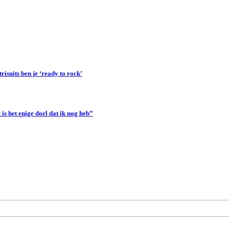
suits ben je ‘ready to rock’
s het enige doel dat ik nog heb”