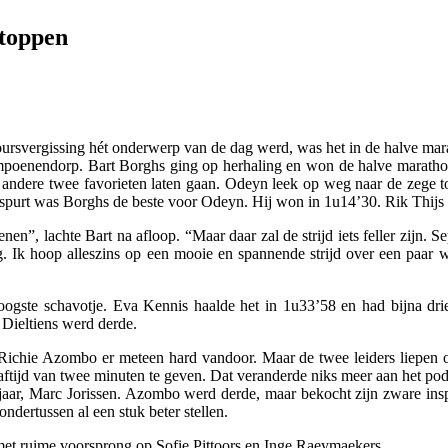
stoppen
ursvergissing hét onderwerp van de dag werd, was het in de halve marath
mpoenendorp. Bart Borghs ging op herhaling en won de halve marathon 
dere twee favorieten laten gaan. Odeyn leek op weg naar de zege toen
e spurt was Borghs de beste voor Odeyn. Hij won in 1u14’30. Rik Thijs
kenen”, lachte Bart na afloop. “Maar daar zal de strijd iets feller zij
g. Ik hoop alleszins op een mooie en spannende strijd over een paar w
oogste schavotje. Eva Kennis haalde het in 1u33’58 en had bijna dr
Dieltiens werd derde.
ichie Azombo er meteen hard vandoor. Maar de twee leiders liepen o
traftijd van twee minuten te geven. Dat veranderde niks meer aan het po
 jaar, Marc Jorissen. Azombo werd derde, maar bekocht zijn zware ins
dertussen al een stuk beter stellen.
t ruime voorsprong op Sofie Pittoors en Inge Raeymaekers.