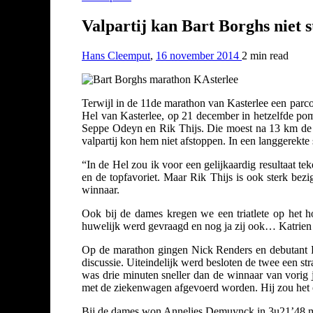
Valpartij kan Bart Borghs niet 
Hans Cleemput
,
16 november 2014
2 min
read
Terwijl in de 11de marathon van Kasterlee een parco
Hel van Kasterlee, op 21 december in hetzelfde po
Seppe Odeyn en Rik Thijs. Die moest na 13 km de an
valpartij kon hem niet afstoppen. In een langgerekt
“In de Hel zou ik voor een gelijkaardig resultaat te
en de topfavoriet. Maar Rik Thijs is ook sterk bezi
winnaar.
Ook bij de dames kregen we een triatlete op het h
huwelijk werd gevraagd en nog ja zij ook… Katrien 
Op de marathon gingen Nick Renders en debutant R
discussie. Uiteindelijk werd besloten de twee een s
was drie minuten sneller dan de winnaar van vorig
met de ziekenwagen afgevoerd worden. Hij zou het on
Bij de dames won Annelies Demuynck in 3u21’48 me