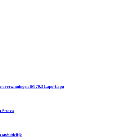
e overwinningen IM 70.3 Lapu-Lapu
a Strava
 onduidelijk