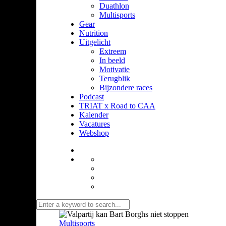
Duathlon
Multisports
Gear
Nutrition
Uitgelicht
Extreem
In beeld
Motivatie
Terugblik
Bijzondere races
Podcast
TRIAT x Road to CAA
Kalender
Vacatures
Webshop
Multisports