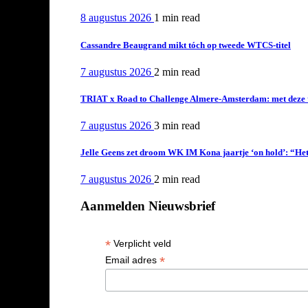
8 augustus 2026
1 min
read
Cassandre Beaugrand mikt tóch op tweede WTCS-titel
7 augustus 2026
2 min
read
TRIAT x Road to Challenge Almere-Amsterdam: met deze tri
7 augustus 2026
3 min
read
Jelle Geens zet droom WK IM Kona jaartje ‘on hold’: “Het i
7 augustus 2026
2 min
read
Aanmelden Nieuwsbrief
*
Verplicht veld
*
Email adres