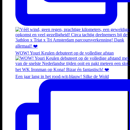
WOW! Youri Keulen debuteert op de volledige afstan
Een jaar lang in het rood-wit-blauw! Silke de Wold