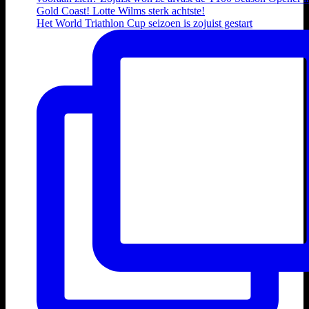
Het World Triathlon Cup seizoen is zojuist gestart