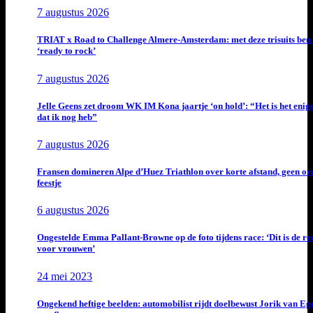
7 augustus 2026
TRIAT x Road to Challenge Almere-Amsterdam: met deze trisuits ben 
‘ready to rock’
7 augustus 2026
Jelle Geens zet droom WK IM Kona jaartje ‘on hold’: “Het is het enig
dat ik nog heb”
7 augustus 2026
Fransen domineren Alpe d’Huez Triathlon over korte afstand, geen or
feestje
6 augustus 2026
Ongestelde Emma Pallant-Browne op de foto tijdens race: ‘Dit is de rea
voor vrouwen’
24 mei 2023
Ongekend heftige beelden: automobilist rijdt doelbewust Jorik van E