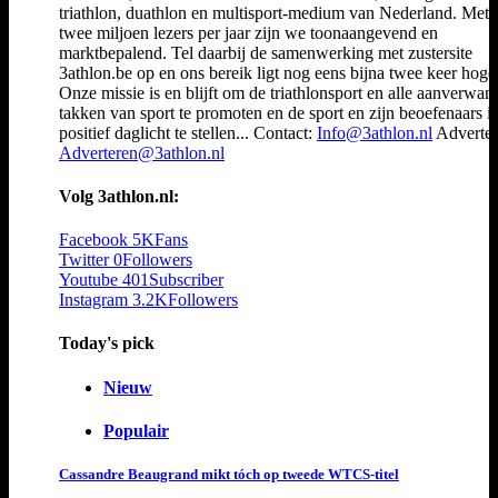
triathlon, duathlon en multisport-medium van Nederland. Met 
twee miljoen lezers per jaar zijn we toonaangevend en
marktbepalend. Tel daarbij de samenwerking met zustersite
3athlon.be op en ons bereik ligt nog eens bijna twee keer hoger
Onze missie is en blijft om de triathlonsport en alle aanverwan
takken van sport te promoten en de sport en zijn beoefenaars i
positief daglicht te stellen... Contact:
Info@3athlon.nl
Adverter
Adverteren@3athlon.nl
Volg 3athlon.nl:
Facebook
5K
Fans
Twitter
0
Followers
Youtube
401
Subscriber
Instagram
3.2K
Followers
Today's pick
Nieuw
Populair
Cassandre Beaugrand mikt tóch op tweede WTCS-titel