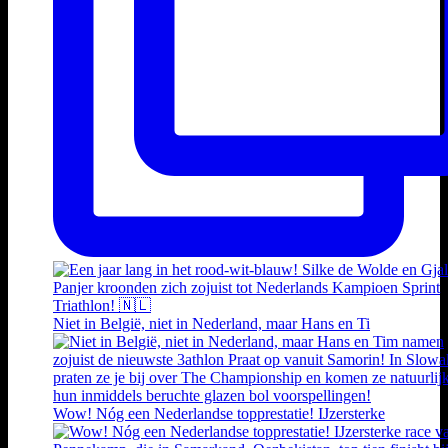
Niet in België, niet in Nederland, maar Hans en Ti
Wow! Nóg een Nederlandse topprestatie! IJzersterke