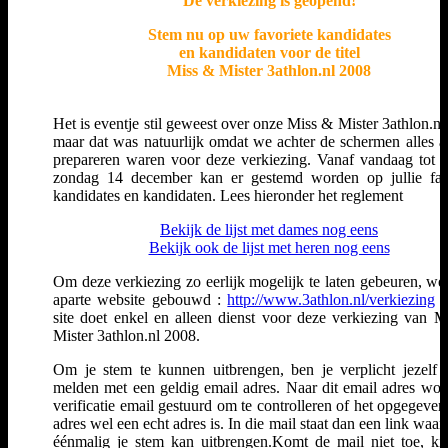
De verkiezing is geopend!
Stem nu op uw favoriete kandidates
en kandidaten voor de titel
Miss & Mister 3athlon.nl 2008
Het is eventje stil geweest over onze Miss & Mister 3athlon.nl
maar dat was natuurlijk omdat we achter de schermen alles a
prepareren waren voor deze verkiezing. Vanaf vandaag tot 
zondag 14 december kan er gestemd worden op jullie fav
kandidates en kandidaten. Lees hieronder het reglement
Bekijk de lijst met dames nog eens
Bekijk ook de lijst met heren nog eens
Om deze verkiezing zo eerlijk mogelijk te laten gebeuren, we
aparte website gebouwd :
http://www.3athlon.nl/verkiezing
.
site doet enkel en alleen dienst voor deze verkiezing van M
Mister 3athlon.nl 2008.
Om je stem te kunnen uitbrengen, ben je verplicht jezelf 
melden met een geldig email adres. Naar dit email adres wor
verificatie email gestuurd om te controlleren of het opgegeven
adres wel een echt adres is. In die mail staat dan een link waar
éénmalig je stem kan uitbrengen.Komt de mail niet toe, ki