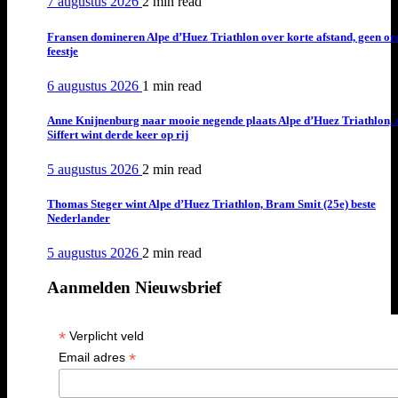
7 augustus 2026
2 min
read
Fransen domineren Alpe d’Huez Triathlon over korte afstand, geen or
feestje
6 augustus 2026
1 min
read
Anne Knijnenburg naar mooie negende plaats Alpe d’Huez Triathlon, 
Siffert wint derde keer op rij
5 augustus 2026
2 min
read
Thomas Steger wint Alpe d’Huez Triathlon, Bram Smit (25e) beste
Nederlander
5 augustus 2026
2 min
read
Aanmelden Nieuwsbrief
*
Verplicht veld
*
Email adres