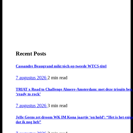
Recent Posts
Cassandre Beaugrand mikt tóch op tweede WTCS-titel
7 augustus 2026
2 min
read
TRIAT x Road to Challenge Almere-Amsterdam: met deze trisuits ben 
‘ready to rock’
7 augustus 2026
3 min
read
Jelle Geens zet droom WK IM Kona jaartje ‘on hold’: “Het is het enig
dat ik nog heb”