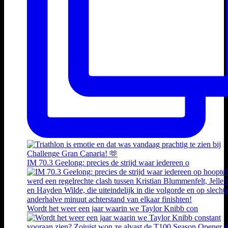
IM 70.3 Geelong: precies de strijd waar iedereen o
Wordt het weer een jaar waarin we Taylor Knibb con