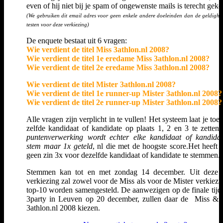
even of hij niet bij je spam of ongewenste mails is terecht gek
(We gebruiken dit email adres voor geen enkele andere doeleinden dan de geldighe
testen voor deze verkiezing)
De enquete bestaat uit 6 vragen:
Wie verdient de titel Miss 3athlon.nl 2008?
Wie verdient de titel 1e eredame Miss 3athlon.nl 2008?
Wie verdient de titel 2e eredame Miss 3athlon.nl 2008?
Wie verdient de titel Mister 3athlon.nl 2008?
Wie verdient de titel 1e runner-up Mister 3athlon.nl 2008?
Wie verdient de titel 2e runner-up Mister 3athlon.nl 2008?
Alle vragen zijn verplicht in te vullen! Het systeem laat je toe
zelfde kandidaat of kandidate op plaats 1, 2 en 3 te zetten
puntenverwerking wordt echter elke kandidaat of kandida
stem maar 1x geteld
, nl die met de hoogste score.Het heeft 
geen zin 3x voor dezelfde kandidaat of kandidate te stemmen.
Stemmen kan tot en met zondag 14 december. Uit deze o
verkiezing zal zowel voor de Miss als voor de Mister verkiezi
top-10 worden samengesteld. De aanwezigen op de finale tijd
3party in Leuven op 20 december, zullen daar de Miss & 
3athlon.nl 2008 kiezen.