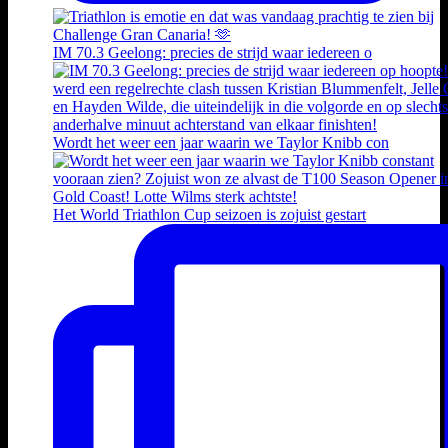
IM 70.3 Geelong: precies de strijd waar iedereen o
Wordt het weer een jaar waarin we Taylor Knibb con
Het World Triathlon Cup seizoen is zojuist gestart