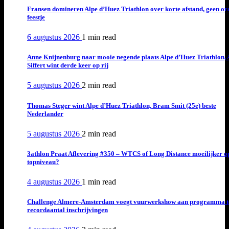
Fransen domineren Alpe d’Huez Triathlon over korte afstand, geen or
feestje
6 augustus 2026
1 min
read
Anne Knijnenburg naar mooie negende plaats Alpe d’Huez Triathlon, 
Siffert wint derde keer op rij
5 augustus 2026
2 min
read
Thomas Steger wint Alpe d’Huez Triathlon, Bram Smit (25e) beste
Nederlander
5 augustus 2026
2 min
read
3athlon Praat Aflevering #350 – WTCS of Long Distance moeilijker o
topniveau?
4 augustus 2026
1 min
read
Challenge Almere-Amsterdam voegt vuurwerkshow aan programma t
recordaantal inschrijvingen