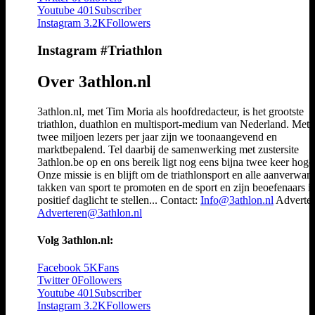
Youtube
401
Subscriber
Instagram
3.2K
Followers
Instagram #Triathlon
Over 3athlon.nl
3athlon.nl, met Tim Moria als hoofdredacteur, is het grootste
triathlon, duathlon en multisport-medium van Nederland. Met 
twee miljoen lezers per jaar zijn we toonaangevend en
marktbepalend. Tel daarbij de samenwerking met zustersite
3athlon.be op en ons bereik ligt nog eens bijna twee keer hoger
Onze missie is en blijft om de triathlonsport en alle aanverwan
takken van sport te promoten en de sport en zijn beoefenaars i
positief daglicht te stellen... Contact:
Info@3athlon.nl
Adverter
Adverteren@3athlon.nl
Volg 3athlon.nl:
Facebook
5K
Fans
Twitter
0
Followers
Youtube
401
Subscriber
Instagram
3.2K
Followers