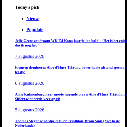
Today's pick
Nieuw
Populair
Jelle Geens zet droom WK IM Kona jaartje ‘on hold’: “Het is het enig
dat ik nog heb”
7 augustus 2026
Fransen domineren Alpe d’Huez Triathlon over korte afstand, geen or
feestje
6 augustus 2026
Anne Knijnenburg naar mooie negende plaats Alpe d’Huez Triathlon, 
Siffert wint derde keer op rij
5 augustus 2026
Thomas Steger wint Alpe d’Huez Triathlon, Bram Smit (25e) beste
Nederlander