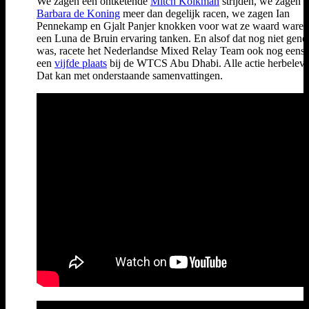
We zagen een ontketende
Mitch Kolkman
strijden, we zagen 
Barbara de Koning
meer dan degelijk racen, we zagen Ian
Pennekamp en Gjalt Panjer knokken voor wat ze waard waren
een Luna de Bruin ervaring tanken. En alsof dat nog niet gen
was, racete het Nederlandse Mixed Relay Team ook nog eens 
een
vijfde plaats
bij de WTCS Abu Dhabi. Alle actie herbelev
Dat kan met onderstaande samenvattingen.