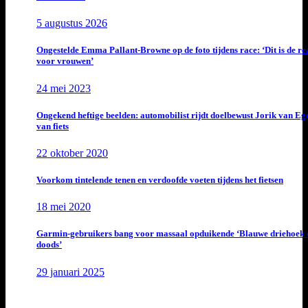
5 augustus 2026
Ongestelde Emma Pallant-Browne op de foto tijdens race: ‘Dit is de rea
voor vrouwen’
24 mei 2023
Ongekend heftige beelden: automobilist rijdt doelbewust Jorik van E
van fiets
22 oktober 2020
Voorkom tintelende tenen en verdoofde voeten tijdens het fietsen
18 mei 2020
Garmin-gebruikers bang voor massaal opduikende ‘Blauwe driehoek 
doods’
29 januari 2025