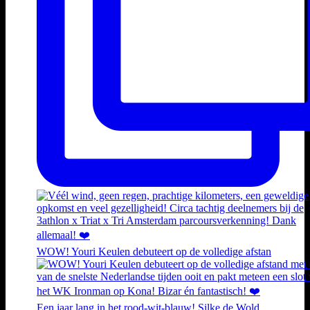
WOW! Youri Keulen debuteert op de volledige afstan
Een jaar lang in het rood-wit-blauw! Silke de Wold