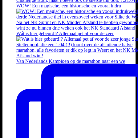
WOW! Een magische, een historische en vooral indru
Wát is hier gebeurd!? Allemaal pet af voor de zeer
Van Nederlands Kampioen op de marathon naar een we