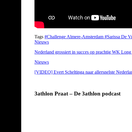
Tags
#Challenge Almere-Amsterdam
#Sarissa De Vr
Nieuws
Nederland grossiert in succes op prachtig WK Long D
Nieuws
[VIDEO] Evert Scheltinga naar allersnelste Nederlan
3athlon Praat – De 3athlon podcast