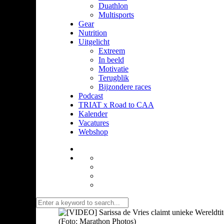
Duathlon
Multisports
Gear
Nutrition
Uitgelicht
Extreem
In beeld
Motivatie
Terugblik
Bijzondere races
Podcast
TRIAT x Road to CAA
Kalender
Vacatures
Webshop
(Foto: Marathon Photos)