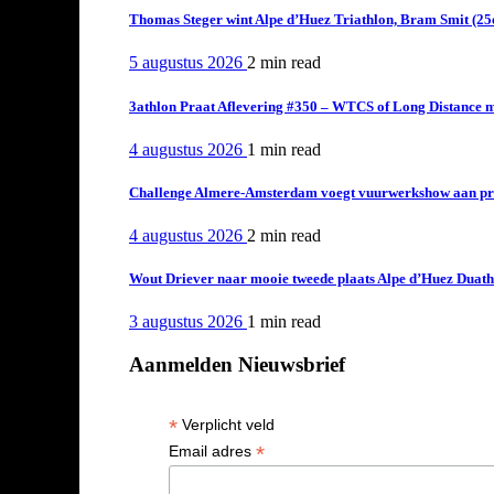
Thomas Steger wint Alpe d’Huez Triathlon, Bram Smit (25
5 augustus 2026
2 min
read
3athlon Praat Aflevering #350 – WTCS of Long Distance m
4 augustus 2026
1 min
read
Challenge Almere-Amsterdam voegt vuurwerkshow aan pro
4 augustus 2026
2 min
read
Wout Driever naar mooie tweede plaats Alpe d’Huez Duath
3 augustus 2026
1 min
read
Aanmelden Nieuwsbrief
*
Verplicht veld
*
Email adres