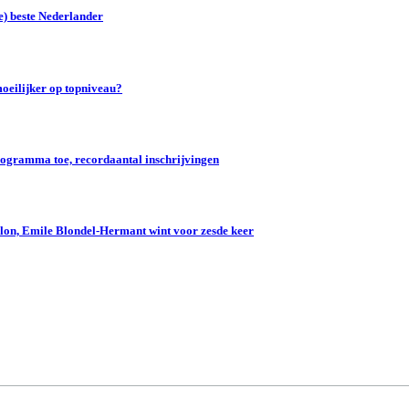
e) beste Nederlander
oeilijker op topniveau?
gramma toe, recordaantal inschrijvingen
lon, Emile Blondel-Hermant wint voor zesde keer