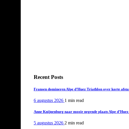
Recent Posts
Fransen domineren Alpe d’Huez Triathlon over korte afstan
6 augustus 2026
1 min
read
Anne Knijnenburg naar mooie negende plaats Alpe d’Huez Tr
5 augustus 2026
2 min
read