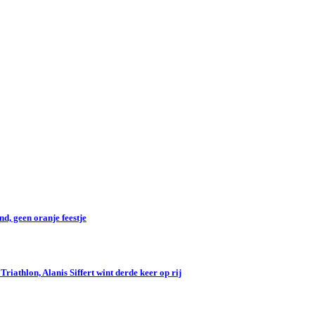
d, geen oranje feestje
iathlon, Alanis Siffert wint derde keer op rij