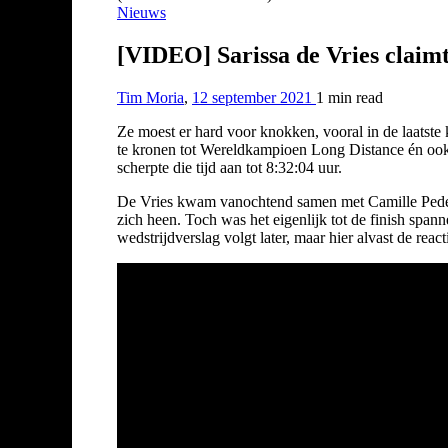
Nieuws
[VIDEO] Sarissa de Vries claimt 
Tim Moria
,
12 september 2021
1 min
read
Ze moest er hard voor knokken, vooral in de laatste 
te kronen tot Wereldkampioen Long Distance én ook 
scherpte die tijd aan tot 8:32:04 uur.
De Vries kwam vanochtend samen met Camille Pedersen
zich heen. Toch was het eigenlijk tot de finish sp
wedstrijdverslag volgt later, maar hier alvast de reac