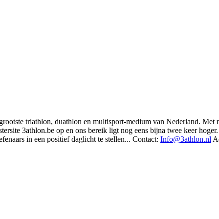
t grootste triathlon, duathlon en multisport-medium van Nederland. Met 
rsite 3athlon.be op en ons bereik ligt nog eens bijna twee keer hoger. 
enaars in een positief daglicht te stellen... Contact:
Info@3athlon.nl
Ad