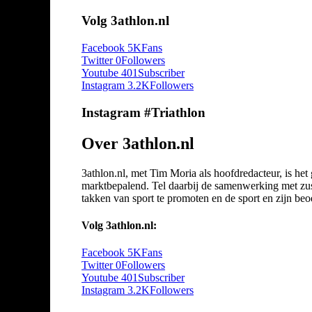
Volg 3athlon.nl
Facebook
5K
Fans
Twitter
0
Followers
Youtube
401
Subscriber
Instagram
3.2K
Followers
Instagram #Triathlon
Over 3athlon.nl
3athlon.nl, met Tim Moria als hoofdredacteur, is he
marktbepalend. Tel daarbij de samenwerking met zuste
takken van sport te promoten en de sport en zijn beoef
Volg 3athlon.nl:
Facebook
5K
Fans
Twitter
0
Followers
Youtube
401
Subscriber
Instagram
3.2K
Followers