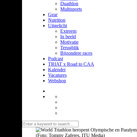
Duathlon
Multisports
Gear
Nutrition
Uitgelicht
Extreem
In beeld
Motivatie
Terugblik
Bijzondere races
Podcast
TRIAT x Road to CAA
Kalender
Vacatures
Webshop
(Foto: Tommy Zaferes, ITU Media)