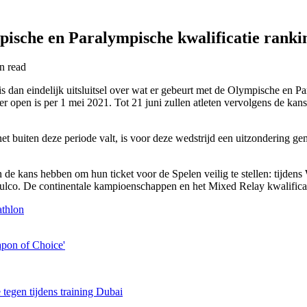
ische en Paralympische kwalificatie ranki
in
read
 dan eindelijk uitsluitsel over wat er gebeurt met de Olympische en Pa
er open is per 1 mei 2021. Tot 21 juni zullen atleten vervolgens de ka
 buiten deze periode valt, is voor deze wedstrijd een uitzondering gem
den de kans hebben om hun ticket voor de Spelen veilig te stellen: tij
lco. De continentale kampioenschappen en het Mixed Relay kwalificat
athlon
pon of Choice'
 tegen tijdens training Dubai