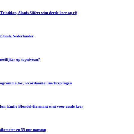
iathlon, Alanis Siffert wint derde keer op rij
e) beste Nederlander
oeilijker op topniveau?
gramma toe, recordaantal inschrijvingen
lon, Emile Blondel-Hermant wint voor zesde keer
kilometer en 55 uur nonstop