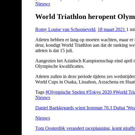
Nieuws
World Triathlon heropent Olymp
Romy Louise van Schooneveld
,
18 maart 2021
1 m
Atleten hebben er lang op moeten wachten, maar er is
deur, kondigt World Triathlon aan dat de ranking we
atleten is dat 15 juli.
Aangezien het Aziatisch Kampioenschap eind april net
Olympische kwalificaties.
Atleten zullen in deze periode tijdens zes wedstrij
World Cups in Osaka, Lissabon, Arzachena en Huatu
Tags
#Olympische Spelen
#Tokyo 2020
#World Tri
Nieuws
Daniel Baekkegards winst Ironman 70.3 Dubai 'Wea
Nieuws
Tom Oosterdijk verandert raceplanning, komt giraffe