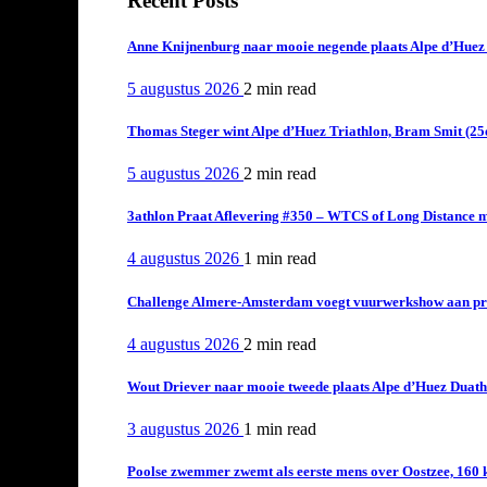
Recent Posts
Anne Knijnenburg naar mooie negende plaats Alpe d’Huez Tr
5 augustus 2026
2 min
read
Thomas Steger wint Alpe d’Huez Triathlon, Bram Smit (25
5 augustus 2026
2 min
read
3athlon Praat Aflevering #350 – WTCS of Long Distance m
4 augustus 2026
1 min
read
Challenge Almere-Amsterdam voegt vuurwerkshow aan pro
4 augustus 2026
2 min
read
Wout Driever naar mooie tweede plaats Alpe d’Huez Duath
3 augustus 2026
1 min
read
Poolse zwemmer zwemt als eerste mens over Oostzee, 160 