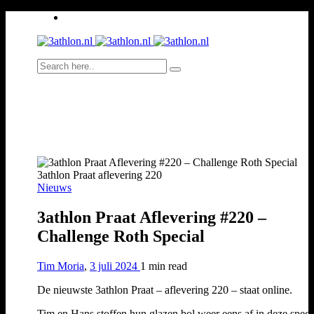
3athlon Praat aflevering 220
Nieuws
3athlon Praat Aflevering #220 –
Challenge Roth Special
Tim Moria
,
3 juli 2024
1 min
read
De nieuwste 3athlon Praat – aflevering 220 – staat online.
Tim en Hans stoffen hun glazen bol weer eens af in deze speci