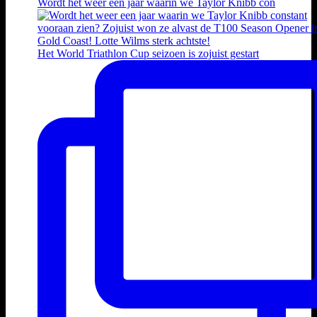
Wordt het weer een jaar waarin we Taylor Knibb con
Het World Triathlon Cup seizoen is zojuist gestart