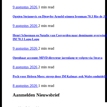
9 augustus 2026
1 min
read
Ognjen Stojanovic en Djenyfer Arnold winnen Ironman 70.3 Rio de Ja
9 augustus 2026
2 min
read
Henri Schoeman en Natalie van Coevorden naar dominante overwinn
IM 70.3 Lapu-Lapu
9 augustus 2026
2 min
read
Openbaar account: MIVD-directeur jarenlang te volgen via Strava
8 augustus 2026
2 min
read
Pech voor Heleen Moes: streep door IM Kalmar, ook Wales onduideli
8 augustus 2026
1 min
read
Aanmelden Nieuwsbrief