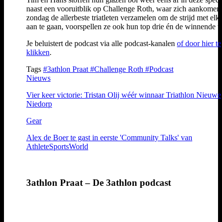
naast een vooruitblik op Challenge Roth, waar zich aankomen
zondag de allerbeste triatleten verzamelen om de strijd met elk
aan te gaan, voorspellen ze ook hun top drie én de winnende ti
Je beluistert de podcast via alle podcast-kanalen
of door hier te
klikken
.
Tags
#3athlon Praat
#Challenge Roth
#Podcast
Nieuws
Vier keer victorie: Tristan Olij wéér winnaar Triathlon Nieuwe
Niedorp
Gear
Alex de Boer te gast in eerste 'Community Talks' van
AthleteSportsWorld
3athlon Praat – De 3athlon podcast