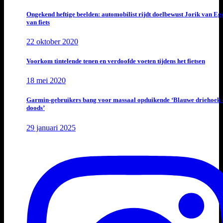
Ongekend heftige beelden: automobilist rijdt doelbewust Jorik van E
van fiets
22 oktober 2020
Voorkom tintelende tenen en verdoofde voeten tijdens het fietsen
18 mei 2020
Garmin-gebruikers bang voor massaal opduikende ‘Blauwe driehoek 
doods’
29 januari 2025