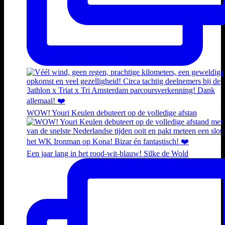
WOW! Youri Keulen debuteert op de volledige afstan
Een jaar lang in het rood-wit-blauw! Silke de Wold