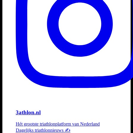
3athlon.nl
Hét grootste triathlonplatform van Nederland
Dagelijks triathlonnieuws ✍️