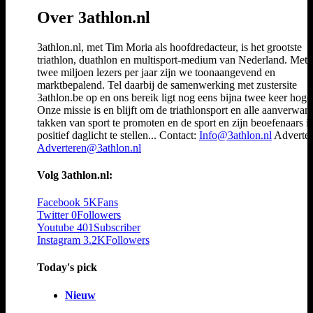
Over 3athlon.nl
3athlon.nl, met Tim Moria als hoofdredacteur, is het grootste
triathlon, duathlon en multisport-medium van Nederland. Met 
twee miljoen lezers per jaar zijn we toonaangevend en
marktbepalend. Tel daarbij de samenwerking met zustersite
3athlon.be op en ons bereik ligt nog eens bijna twee keer hoger
Onze missie is en blijft om de triathlonsport en alle aanverwan
takken van sport te promoten en de sport en zijn beoefenaars i
positief daglicht te stellen... Contact:
Info@3athlon.nl
Adverter
Adverteren@3athlon.nl
Volg 3athlon.nl:
Facebook
5K
Fans
Twitter
0
Followers
Youtube
401
Subscriber
Instagram
3.2K
Followers
Today's pick
Nieuw