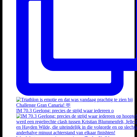
IM 70.3 Geelong: precies de strijd waar iedereen o