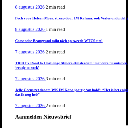
8 augustus 2026
2 min
read
Pech voor Heleen Moes: streep door IM Kalmar, ook Wales onduideli
8 augustus 2026
1 min
read
Cassandre Beaugrand mikt tóch op tweede WTCS-titel
7 augustus 2026
2 min
read
TRIAT x Road to Challenge Almere-Amsterdam: met deze trisuits ben 
‘ready to rock’
7 augustus 2026
3 min
read
Jelle Geens zet droom WK IM Kona jaartje ‘on hold’: “Het is het enig
dat ik nog heb”
7 augustus 2026
2 min
read
Aanmelden Nieuwsbrief