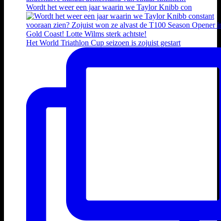
Wordt het weer een jaar waarin we Taylor Knibb con
Het World Triathlon Cup seizoen is zojuist gestart