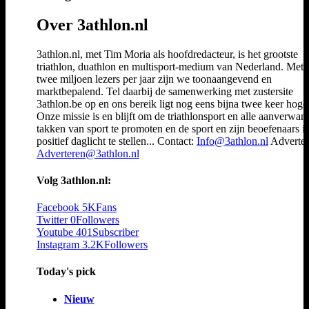
Over 3athlon.nl
3athlon.nl, met Tim Moria als hoofdredacteur, is het grootste
triathlon, duathlon en multisport-medium van Nederland. Met 
twee miljoen lezers per jaar zijn we toonaangevend en
marktbepalend. Tel daarbij de samenwerking met zustersite
3athlon.be op en ons bereik ligt nog eens bijna twee keer hoger
Onze missie is en blijft om de triathlonsport en alle aanverwan
takken van sport te promoten en de sport en zijn beoefenaars i
positief daglicht te stellen... Contact:
Info@3athlon.nl
Adverter
Adverteren@3athlon.nl
Volg 3athlon.nl:
Facebook
5K
Fans
Twitter
0
Followers
Youtube
401
Subscriber
Instagram
3.2K
Followers
Today's pick
Nieuw