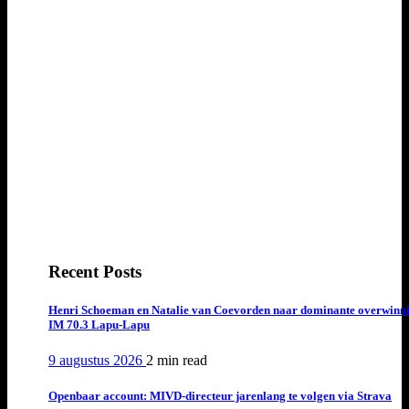
Recent Posts
Henri Schoeman en Natalie van Coevorden naar dominante overwinn
IM 70.3 Lapu-Lapu
9 augustus 2026
2 min
read
Openbaar account: MIVD-directeur jarenlang te volgen via Strava