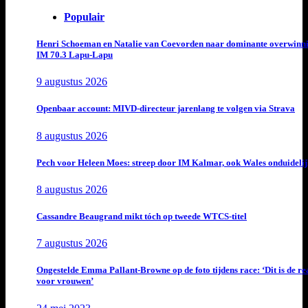
Populair
Henri Schoeman en Natalie van Coevorden naar dominante overwinn
IM 70.3 Lapu-Lapu
9 augustus 2026
Openbaar account: MIVD-directeur jarenlang te volgen via Strava
8 augustus 2026
Pech voor Heleen Moes: streep door IM Kalmar, ook Wales onduideli
8 augustus 2026
Cassandre Beaugrand mikt tóch op tweede WTCS-titel
7 augustus 2026
Ongestelde Emma Pallant-Browne op de foto tijdens race: ‘Dit is de rea
voor vrouwen’