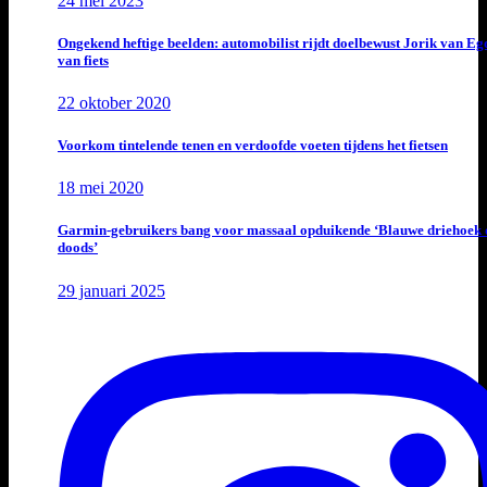
24 mei 2023
Ongekend heftige beelden: automobilist rijdt doelbewust Jorik van E
van fiets
22 oktober 2020
Voorkom tintelende tenen en verdoofde voeten tijdens het fietsen
18 mei 2020
Garmin-gebruikers bang voor massaal opduikende ‘Blauwe driehoek 
doods’
29 januari 2025