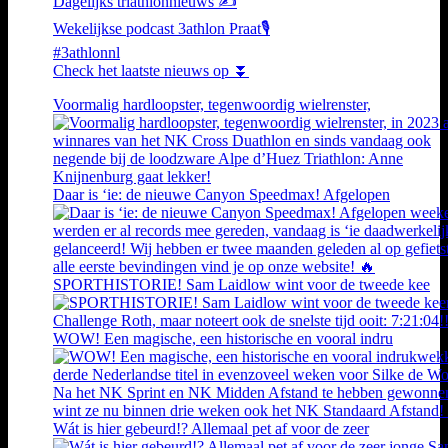
Dagelijks triathlonnieuws ✍️
Wekelijkse podcast 3athlon Praat🎙️
#3athlonnl
Check het laatste nieuws op ⏬
Voormalig hardloopster, tegenwoordig wielrenster,
Daar is ‘ie: de nieuwe Canyon Speedmax! Afgelopen
SPORTHISTORIE! Sam Laidlow wint voor de tweede kee
WOW! Een magische, een historische en vooral indru
Wát is hier gebeurd!? Allemaal pet af voor de zeer