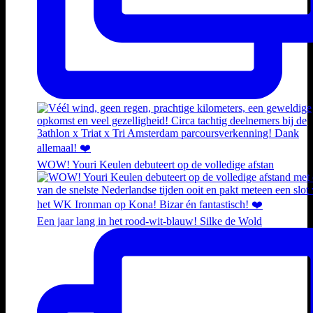
WOW! Youri Keulen debuteert op de volledige afstan
Een jaar lang in het rood-wit-blauw! Silke de Wold