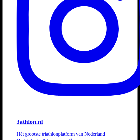
3athlon.nl
Hét grootste triathlonplatform van Nederland