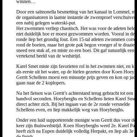
winnen…
Door een salmonella besmetting van het kanaal in Lommel, m
de organisatoren in laatste instantie de zwemproef verschuiven
een nabij gelegen waterski-put.
Het zwemmen verliep chaotisch. Het was voor de atleten hele
niet duidelijk hoe er moest gezwommen worden. Vooral in de 
ronde liep het grondig fout. Een 15-tal atleten zwommen corre
rond de boeien, maar het grote pak begon vroeger af te draaien
sneed een stuk af, en miste zo een boei. Dit gaf natuurlijk een
vertekend beeld van de wedstrijd.
Karel Smet miste zijn favorieten rol in het zwmmen niet, en 
als eerste uit het water, op de hielen gezeten door Koen Hoeyb
Gerrit Schellens moest een minuutje prijs geven en kon op jach
gaan naar de 2 koplopers.
Na het fietsen was Gerrit’s achterstand terug gebracht tot een
handvol seconden. Hoeyberghs en Schellens lieten Karel Smet
direct achter zich. Bij het ingaan van de 2e ronde versnelde
Schellens even, en liep makkelijk weg van Hoeyberghs.
Onder een luid supporterende menigte won Gerrit dus voor de 
keer zijn thuiswedstrijd. Koen Hoeyberghs werd 2e. Karel Pa
heeft zich na Eupen duidelijk volledig Herpakt, en liep als 3e 
de finish.