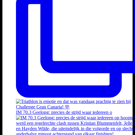
IM 70.3 Geelong: precies de strijd waar iedereen o