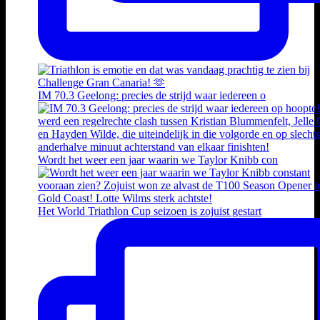
IM 70.3 Geelong: precies de strijd waar iedereen o
Wordt het weer een jaar waarin we Taylor Knibb con
Het World Triathlon Cup seizoen is zojuist gestart