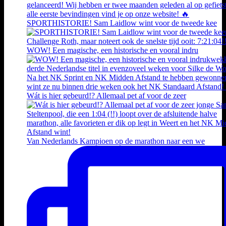
SPORTHISTORIE! Sam Laidlow wint voor de tweede kee
WOW! Een magische, een historische en vooral indru
Wát is hier gebeurd!? Allemaal pet af voor de zeer
Van Nederlands Kampioen op de marathon naar een we