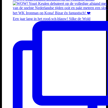
Een jaar lang in het rood-wit-blauw! Silke de Wold