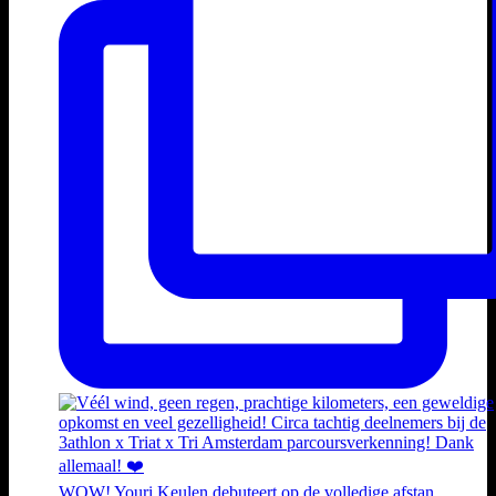
WOW! Youri Keulen debuteert op de volledige afstan