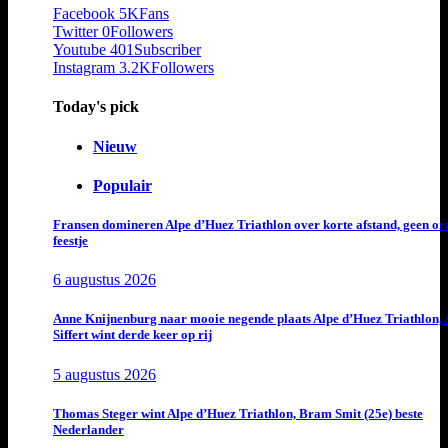
Facebook
5K
Fans
Twitter
0
Followers
Youtube
401
Subscriber
Instagram
3.2K
Followers
Today's pick
Nieuw
Populair
Fransen domineren Alpe d’Huez Triathlon over korte afstand, geen or
feestje
6 augustus 2026
Anne Knijnenburg naar mooie negende plaats Alpe d’Huez Triathlon, 
Siffert wint derde keer op rij
5 augustus 2026
Thomas Steger wint Alpe d’Huez Triathlon, Bram Smit (25e) beste
Nederlander