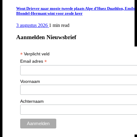
Wout Driever naar mooie tweede plaats Alpe d’Huez Duathlon, Emile
Blondel-Hermant wint voor zesde keer
3 augustus 2026
1 min
read
Aanmelden Nieuwsbrief
*
Verplicht veld
*
Email adres
Voornaam
Achternaam