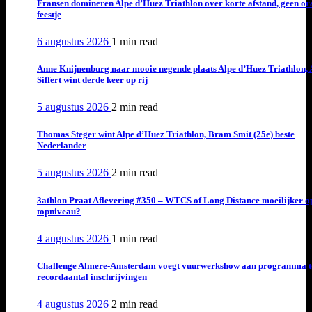
Fransen domineren Alpe d’Huez Triathlon over korte afstand, geen or
feestje
6 augustus 2026
1 min
read
Anne Knijnenburg naar mooie negende plaats Alpe d’Huez Triathlon, 
Siffert wint derde keer op rij
5 augustus 2026
2 min
read
Thomas Steger wint Alpe d’Huez Triathlon, Bram Smit (25e) beste
Nederlander
5 augustus 2026
2 min
read
3athlon Praat Aflevering #350 – WTCS of Long Distance moeilijker o
topniveau?
4 augustus 2026
1 min
read
Challenge Almere-Amsterdam voegt vuurwerkshow aan programma t
recordaantal inschrijvingen
4 augustus 2026
2 min
read