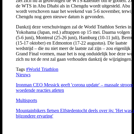
ziet zich nu al gedwongen de WTS-kalender om te gooien. Z
de WTS in Abu Dhabi als in Chengdu wordt uitgesteld. Abu 
wordt verschoven naar het weekend van 5-6 november, terwijl
Chengdu nog geen nieuwe datum is gevonden.
Dankzij deze verschuivingen zal de World Triathlon Series in
Yokohama (Japan, red.) aftrappen op 15 mei. Daarna volgen 
(5-6 juni), Montreal (25-26 juni), Hamburg (10-11 juli), Berm
(15-17 oktober) en Edmonton (17-22 augustus). Die laatste
wedstrijd – die nu niet meer de laatste zal zijn – zou eigenlijk 
Grand Final vormen, maar het is nog onduidelijk hoe deze wed
zich nu tot de rest zal gaan verhouden dankzij de wijzigingen.
Tags
#World Triathlon
Nieuws
Ironman CEO Messick geeft 'corona update' – massale stroom
woedende reacties atleten
Multisports
Mountainbikers fietsen Elfstedentocht deels over ijs: 'Het was 
bijzondere ervaring'