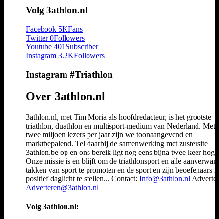
Volg 3athlon.nl
Facebook
5K
Fans
Twitter
0
Followers
Youtube
401
Subscriber
Instagram
3.2K
Followers
Instagram #Triathlon
Over 3athlon.nl
3athlon.nl, met Tim Moria als hoofdredacteur, is het grootste
triathlon, duathlon en multisport-medium van Nederland. Met 
twee miljoen lezers per jaar zijn we toonaangevend en
marktbepalend. Tel daarbij de samenwerking met zustersite
3athlon.be op en ons bereik ligt nog eens bijna twee keer hoger
Onze missie is en blijft om de triathlonsport en alle aanverwan
takken van sport te promoten en de sport en zijn beoefenaars i
positief daglicht te stellen... Contact:
Info@3athlon.nl
Adverter
Adverteren@3athlon.nl
Volg 3athlon.nl: