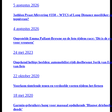
5 augustus 2026
3athlon Praat Aflevering #350 – WTCS of Long Distance moeilijker o
topniveau?
4 augustus 2026
Ongestelde Emma Pallant-Browne op de foto tijdens race: ‘Dit is de rea
voor vrouwen’
24 mei 2023
Ongekend heftige beelden: automobilist rijdt doelbewust Jorik van E
van fiets
22 oktober 2020
Voorkom tintelende tenen en verdoofde voeten tijdens het fietsen
18 mei 2020
Garmin-gebruikers bang voor massaal opduikende ‘Blauwe driehoek 
doods’