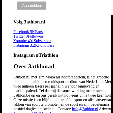
Volg 3athlon.nl
Facebook
5K
Fans
Twitter
0
Followers
Youtube
401
Subscriber
Instagram
3.2K
Followers
Instagram #Triathlon
Over 3athlon.nl
3athlon.nl, met Tim Moria als hoofdredacteur, is het grootste
triathlon, duathlon en multisport-medium van Nederland. Met 
twee miljoen lezers per jaar zijn we toonaangevend en
marktbepalend. Tel daarbij de samenwerking met zustersite
3athlon.be op en ons bereik ligt nog eens bijna twee keer hoger
Onze missie is en blijft om de triathlonsport en alle aanverwan
takken van sport te promoten en de sport en zijn beoefenaars i
positief daglicht te stellen... Contact:
Info@3athlon.nl
Adverter