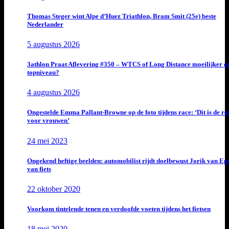
Thomas Steger wint Alpe d’Huez Triathlon, Bram Smit (25e) beste
Nederlander
5 augustus 2026
3athlon Praat Aflevering #350 – WTCS of Long Distance moeilijker o
topniveau?
4 augustus 2026
Ongestelde Emma Pallant-Browne op de foto tijdens race: ‘Dit is de rea
voor vrouwen’
24 mei 2023
Ongekend heftige beelden: automobilist rijdt doelbewust Jorik van E
van fiets
22 oktober 2020
Voorkom tintelende tenen en verdoofde voeten tijdens het fietsen
18 mei 2020