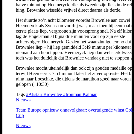
halve minuut op Heemeryck, die als tweede zijn fiets in de re
hing. Brownlee wisselde vrijwel direct daarna als derde.
Het duurde zo’n acht kilometer voordat Brownlee aan zowel
Heemeryck als Svensson voorbij was, maar toen hij eenmaal o
eerste plaats liep, vergrootte zijn voorsprong snel. Na elf kilom
lag de Engelsman al bijna drie minuten voor op zijn eerste
achtervolger: Heemeryck. Gezien het waanzinnige tempo dat
Brownlee liep – hij liep gemiddeld 3:49 minuut per kilometer 
niemand aan hem tippen. Heemeryck liep dan wel sterk tweed
toch was het duidelijk dat Brownlee vandaag niet te stoppen w
Brownlee mocht uiteindelijk dan ook zijn gouden medaille oph
terwijl Heemeryck 7:51 minuut later het zilver op-eiste. Het br
ging naar Loeschke, die tijdens de marathon goed naar voren 
gelopen (+10:30).
Tags
#Alistair Brownlee
#Ironman Kalmar
Nieuws
Team Europe opnieuw onnavolgbaar: overtuigende winst Coll
Cup
Nieuws