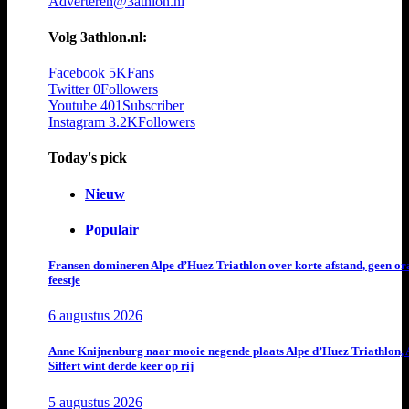
Adverteren@3athlon.nl
Volg 3athlon.nl:
Facebook
5K
Fans
Twitter
0
Followers
Youtube
401
Subscriber
Instagram
3.2K
Followers
Today's pick
Nieuw
Populair
Fransen domineren Alpe d’Huez Triathlon over korte afstand, geen or
feestje
6 augustus 2026
Anne Knijnenburg naar mooie negende plaats Alpe d’Huez Triathlon, 
Siffert wint derde keer op rij
5 augustus 2026