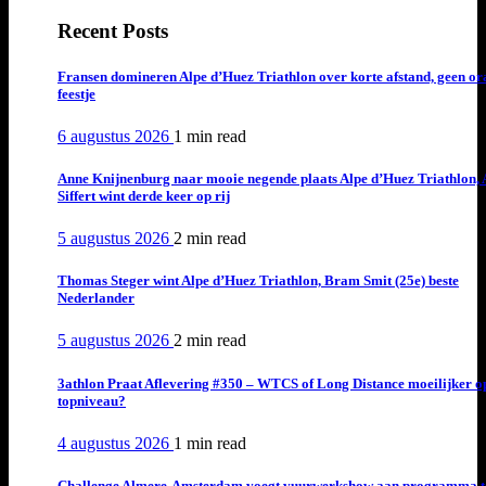
Recent Posts
Fransen domineren Alpe d’Huez Triathlon over korte afstand, geen or
feestje
6 augustus 2026
1 min
read
Anne Knijnenburg naar mooie negende plaats Alpe d’Huez Triathlon, 
Siffert wint derde keer op rij
5 augustus 2026
2 min
read
Thomas Steger wint Alpe d’Huez Triathlon, Bram Smit (25e) beste
Nederlander
5 augustus 2026
2 min
read
3athlon Praat Aflevering #350 – WTCS of Long Distance moeilijker o
topniveau?
4 augustus 2026
1 min
read
Challenge Almere-Amsterdam voegt vuurwerkshow aan programma t