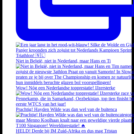
Niet in België, niet in Nederland, maar Hans en Ti
Wow! Nóg een Nederlandse topprestatie! IJzersterke
Prachtig! Hayden Wilde was dan wel van de buitenca
HELD! Derde bij IM Zuid-Afrika en dus mag Tristan