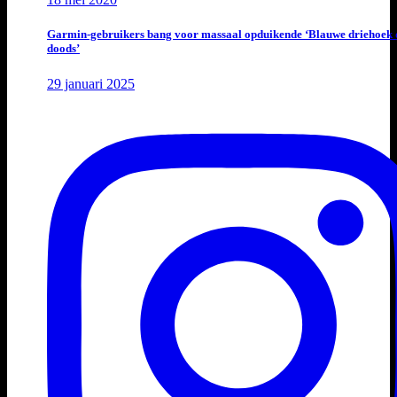
Garmin-gebruikers bang voor massaal opduikende ‘Blauwe driehoek 
doods’
29 januari 2025