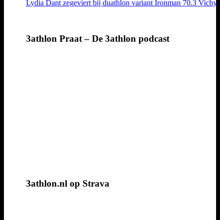
Lydia Dant zegeviert bij duathlon variant Ironman 70.3 Vichy
3athlon Praat – De 3athlon podcast
3athlon.nl op Strava