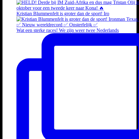
Kristian Blummenfelt is groter dan de sport! Iro
Wat een sterke races! We zijn weer twee Nederlands