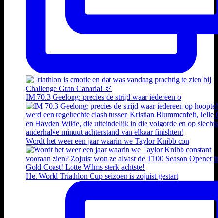
IM 70.3 Geelong: precies de strijd waar iedereen o
Wordt het weer een jaar waarin we Taylor Knibb con
Het World Triathlon Cup seizoen is zojuist gestart