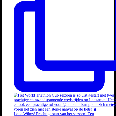
Lotte Wilms! Prachtige start van het seizoen! Een