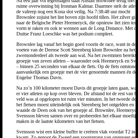
Na een jaar vol tegenslagen slaat Alistair Brownlee terug met 
ruime overwinning bij Ironman Kalmar. Daarmee stelt de atlee
de valreep nog een Kona slot veilig. Na 7:38:48 uur mocht
Brownlee zojuist het lint boven zijn hoofd tillen. Het zilver gi
naar de Belgische Pieter Heemeryck, die opnieuw liet zien teru
vorm te raken en ook te wennen aan de Long Distance. Met d
Duitse Franz Loeschke was het podium compleet.
Brownlee lag vanaf het begin goed voorin de race, want in de
voeten van de Deense Scott Steenberg klom Brownlee na het
zwemonderdeel als tweede aan wal. Na het zwemmen bereikte
groepje van zeven atleten – waaronder ook Heemeryck en Sv
– binnen 25 seconden van elkaar de fiets. Op de fiets ontstond
aanvankelijk een groepje met de vier genoemde mannen én de
Engelse Thomas Davis.
Na zo’n 100 kilometer moest Davis dit groepje laten gaan, wa
er vier atleten op kop over bleven. De afstand tot de rest van h
veld was al opgelopen tot ruim vier minuten. In het tweede de
het fietsen moest uiteindelijk ook Steenberg het ontgelden en z
waaide de Deen ook van het groepje af. Brownlee, Heemeryc
Svensson bleven samen over en probeerden het elkaar moeilijk
maken in de laatste kilometers van het fietsen.
Svensson wist een kleine buffer te creëren vlak voordat T2 in z
kwam. Zo genoot de Zweed een voorsprong van ongeveer ee