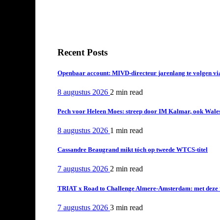
Recent Posts
Openbaar account: MIVD-directeur jarenlang te volgen vi
8 augustus 2026
2 min
read
Pech voor Heleen Moes: streep door IM Kalmar, ook Wales
8 augustus 2026
1 min
read
Cassandre Beaugrand mikt tóch op tweede WTCS-titel
7 augustus 2026
2 min
read
TRIAT x Road to Challenge Almere-Amsterdam: met deze tri
7 augustus 2026
3 min
read