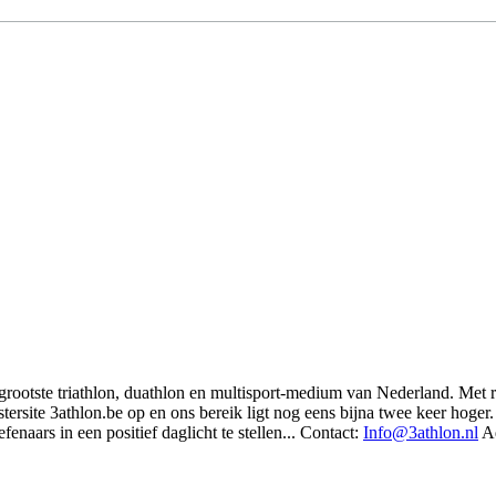
t grootste triathlon, duathlon en multisport-medium van Nederland. Met 
rsite 3athlon.be op en ons bereik ligt nog eens bijna twee keer hoger. 
enaars in een positief daglicht te stellen... Contact:
Info@3athlon.nl
Ad