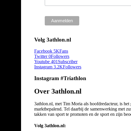
Volg 3athlon.nl
Facebook
5K
Fans
Twitter
0
Followers
Youtube
401
Subscriber
Instagram
3.2K
Followers
Instagram #Triathlon
Over 3athlon.nl
3athlon.nl, met Tim Moria als hoofdredacteur, is he
marktbepalend. Tel daarbij de samenwerking met zuste
takken van sport te promoten en de sport en zijn beoef
Volg 3athlon.nl: