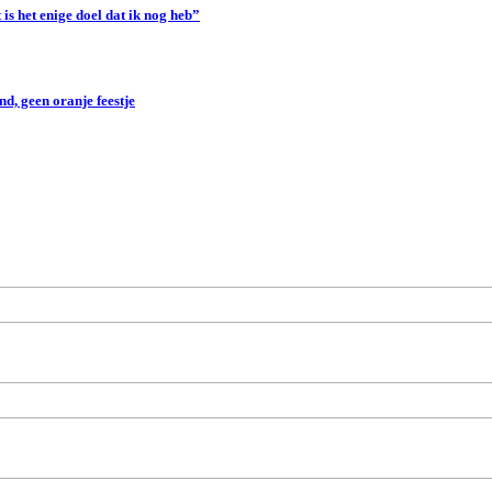
s het enige doel dat ik nog heb”
d, geen oranje feestje