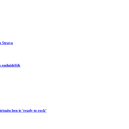
a Strava
 onduidelijk
suits ben je ‘ready to rock’