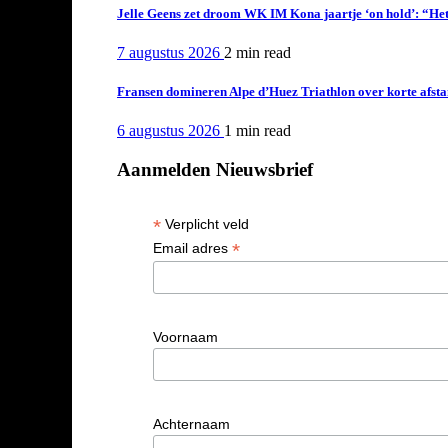
Jelle Geens zet droom WK IM Kona jaartje ‘on hold’: “Het i
7 augustus 2026
2 min
read
Fransen domineren Alpe d’Huez Triathlon over korte afstan
6 augustus 2026
1 min
read
Aanmelden Nieuwsbrief
*
Verplicht veld
*
Email adres
Voornaam
Achternaam