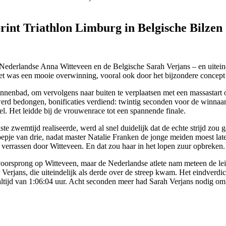
rint Triathlon Limburg in Belgische Bilzen
 Nederlandse Anna Witteveen en de Belgische Sarah Verjans – en uitei
et was een mooie overwinning, vooral ook door het bijzondere concept 
enbad, om vervolgens naar buiten te verplaatsen met een massastart op 
 werd bedongen, bonificaties verdiend: twintig seconden voor de winnaar
pel. Het leidde bij de vrouwenrace tot een spannende finale.
e zwemtijd realiseerde, werd al snel duidelijk dat de echte strijd zou 
roepje van drie, nadat master Natalie Franken de jonge meiden moest late
g verrassen door Witteveen. En dat zou haar in het lopen zuur opbreken.
orsprong op Witteveen, maar de Nederlandse atlete nam meteen de leid
Verjans, die uiteindelijk als derde over de streep kwam. Het eindverdic
aaltijd van 1:06:04 uur. Acht seconden meer had Sarah Verjans nodig om