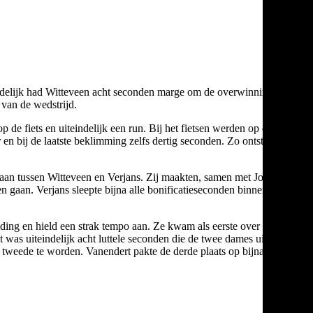
ndelijk had Witteveen acht seconden marge om de overwinning bij
van de wedstrijd.
de fiets en uiteindelijk een run. Bij het fietsen werden op de
 en bij de laatste beklimming zelfs dertig seconden. Zo ontstond er
gaan tussen Witteveen en Verjans. Zij maakten, samen met Jolien
n gaan. Verjans sleepte bijna alle bonificatieseconden binnen, al
ing en hield een strak tempo aan. Ze kwam als eerste over de
t was uiteindelijk acht luttele seconden die de twee dames uit
 tweede te worden. Vanendert pakte de derde plaats op bijna drie