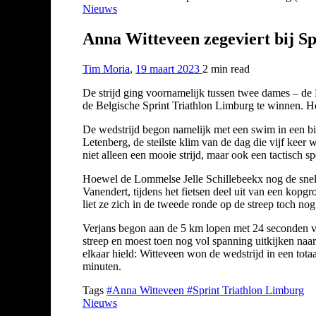
Nieuws
Anna Witteveen zegeviert bij Sp
Tim Moria
,
19 maart 2023
2 min
read
De strijd ging voornamelijk tussen twee dames – de
de Belgische Sprint Triathlon Limburg te winnen. H
De wedstrijd begon namelijk met een swim in een binn
Letenberg, de steilste klim van de dag die vijf keer
niet alleen een mooie strijd, maar ook een tactisch s
Hoewel de Lommelse Jelle Schillebeekx nog de snelst
Vanendert, tijdens het fietsen deel uit van een kopg
liet ze zich in de tweede ronde op de streep toch no
Verjans begon aan de 5 km lopen met 24 seconden vo
streep en moest toen nog vol spanning uitkijken naar 
elkaar hield: Witteveen won de wedstrijd in een tot
minuten.
Tags
#Anna Witteveen
#Sprint Triathlon Limburg
Nieuws