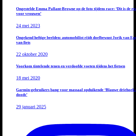
Ongestelde Emma Pallant-Browne op de foto tijdens race: ‘Dit is de rea
voor vrouwen’
24 mei 2023
Ongekend heftige beelden: automobilist rijdt doelbewust Jorik van E
van fiets
22 oktober 2020
Voorkom tintelende tenen en verdoofde voeten tijdens het fietsen
18 mei 2020
Garmin-gebruikers bang voor massaal opduikende ‘Blauwe driehoek 
doods’
29 januari 2025