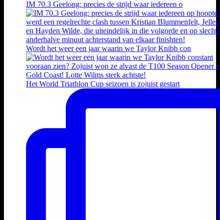
IM 70.3 Geelong: precies de strijd waar iedereen o
Wordt het weer een jaar waarin we Taylor Knibb con
Het World Triathlon Cup seizoen is zojuist gestart