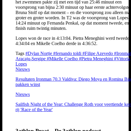
het zwemmen pakte zij met een tijd van 25:46 minuut een
voorsprong van bijna 2:30 minuut op haar eerste achtervolgste
Bruna Stolf op dat moment – en die voorsprong zou alleen ma
groter en groter worden. In T2 was de voorsprong van Lopes a
14:24 minuut op Fernanda Penkal, op dat moment tweede, en 
finish ruim twintig minuten.
Lopes won de race in 4:13:04. Pietra Meneghini werd tweede 
4:34:04 en Mikelle Coelho derde in 4:36:52.
Tags
#Dylan Nortje
#fernando toldi
#Filipe Azevedo
#Ironman
Aracaju-Sergipe
#Mikelle Coelho
#Pietra Meneghini
#Vittoria
Lopes
Nieuws
Resultaten Ironman 70.3 Valdiva: Diego Moya en Romina Bia
pakken winst
Nieuws
Sailfish Night of the Year: Challenge Roth voor veertiende kee
rij 'Race of the Year'
3athlon Praat – De 3athlon podcast