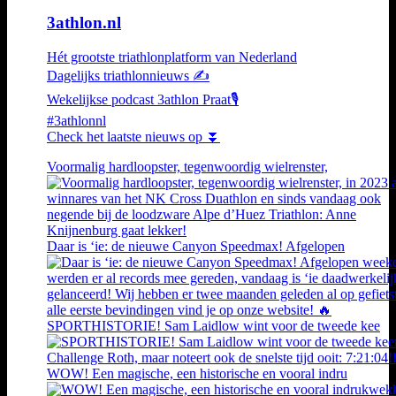
3athlon.nl
Hét grootste triathlonplatform van Nederland
Dagelijks triathlonnieuws ✍️
Wekelijkse podcast 3athlon Praat🎙️
#3athlonnl
Check het laatste nieuws op ⏬
Voormalig hardloopster, tegenwoordig wielrenster,
Daar is ‘ie: de nieuwe Canyon Speedmax! Afgelopen
SPORTHISTORIE! Sam Laidlow wint voor de tweede kee
WOW! Een magische, een historische en vooral indru