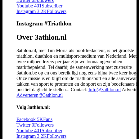
Twitter
0
Followers
Youtube
401
Subscriber
Instagram
3.2K
Followers
Instagram #Triathlon
Over 3athlon.nl
3athlon.nl, met Tim Moria als hoofdredacteur, is het grootste
triathlon, duathlon en multisport-medium van Nederland. Met 
twee miljoen lezers per jaar zijn we toonaangevend en
marktbepalend. Tel daarbij de samenwerking met zustersite
3athlon.be op en ons bereik ligt nog eens bijna twee keer hoger
Onze missie is en blijft om de triathlonsport en alle aanverwan
takken van sport te promoten en de sport en zijn beoefenaars i
positief daglicht te stellen... Contact:
Info@3athlon.nl
Adverter
Adverteren@3athlon.nl
Volg 3athlon.nl:
Facebook
5K
Fans
Twitter
0
Followers
Youtube
401
Subscriber
Instagram
3.2K
Followers