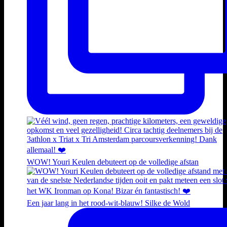
WOW! Youri Keulen debuteert op de volledige afstan
Een jaar lang in het rood-wit-blauw! Silke de Wold