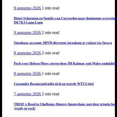
9 augustus 2026
1 min
read
Henri Schoeman en Natalie van Coevorden naar dominante overwinn
IM 70.3 Lapu-Lapu
9 augustus 2026
2 min
read
Openbaar account: MIVD-directeur jarenlang te volgen via Strava
8 augustus 2026
2 min
read
Pech voor Heleen Moes: streep door IM Kalmar, ook Wales onduideli
8 augustus 2026
1 min
read
Cassandre Beaugrand mikt tóch op tweede WTCS-titel
7 augustus 2026
2 min
read
TRIAT x Road to Challenge Almere-Amsterdam: met deze trisuits ben 
‘ready to rock’