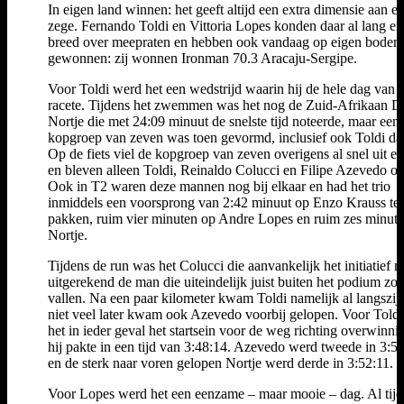
In eigen land winnen: het geeft altijd een extra dimensie aan e
zege. Fernando Toldi en Vittoria Lopes konden daar al lang en
breed over meepraten en hebben ook vandaag op eigen bodem
gewonnen: zij wonnen Ironman 70.3 Aracaju-Sergipe.
Voor Toldi werd het een wedstrijd waarin hij de hele dag van 
racete. Tijdens het zwemmen was het nog de Zuid-Afrikaan D
Nortje die met 24:09 minuut de snelste tijd noteerde, maar een
kopgroep van zeven was toen gevormd, inclusief ook Toldi daa
Op de fiets viel de kopgroep van zeven overigens al snel uit el
en bleven alleen Toldi, Reinaldo Colucci en Filipe Azevedo ov
Ook in T2 waren deze mannen nog bij elkaar en had het trio
inmiddels een voorsprong van 2:42 minuut op Enzo Krauss te
pakken, ruim vier minuten op Andre Lopes en ruim zes minut
Nortje.
Tijdens de run was het Colucci die aanvankelijk het initiatief 
uitgerekend de man die uiteindelijk juist buiten het podium zo
vallen. Na een paar kilometer kwam Toldi namelijk al langszij
niet veel later kwam ook Azevedo voorbij gelopen. Voor Told
het in ieder geval het startsein voor de weg richting overwinnin
hij pakte in een tijd van 3:48:14. Azevedo werd tweede in 3:5
en de sterk naar voren gelopen Nortje werd derde in 3:52:11.
Voor Lopes werd het een eenzame – maar mooie – dag. Al tijd