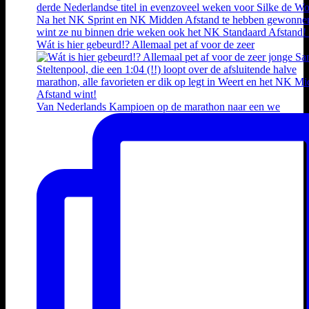
Wát is hier gebeurd!? Allemaal pet af voor de zeer
Van Nederlands Kampioen op de marathon naar een we