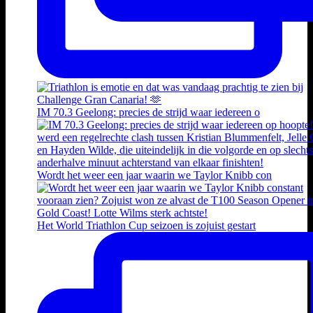
IM 70.3 Geelong: precies de strijd waar iedereen o
Wordt het weer een jaar waarin we Taylor Knibb con
Het World Triathlon Cup seizoen is zojuist gestart