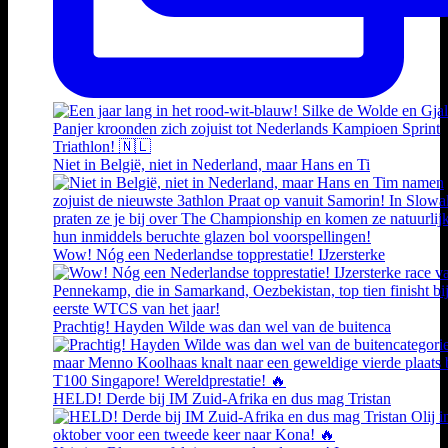
Niet in België, niet in Nederland, maar Hans en Ti
Wow! Nóg een Nederlandse topprestatie! IJzersterke
Prachtig! Hayden Wilde was dan wel van de buitenca
HELD! Derde bij IM Zuid-Afrika en dus mag Tristan