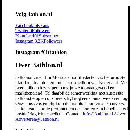
Volg 3athlon.nl
Facebook
5K
Fans
Twitter
0
Followers
Youtube
401
Subscriber
Instagram
3.2K
Followers
Instagram #Triathlon
Over 3athlon.nl
3athlon.nl, met Tim Moria als hoofdredacteur, is het grootste
triathlon, duathlon en multisport-medium van Nederland. Met 
twee miljoen lezers per jaar zijn we toonaangevend en
marktbepalend. Tel daarbij de samenwerking met zustersite
3athlon.be op en ons bereik ligt nog eens bijna twee keer hoger
Onze missie is en blijft om de triathlonsport en alle aanverwan
takken van sport te promoten en de sport en zijn beoefenaars i
positief daglicht te stellen... Contact:
Info@3athlon.nl
Adverter
Adverteren@3athlon.nl