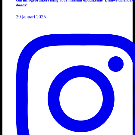
Garmin-gebruikers bang voor massaal opduikende ‘Blauwe driehoek 
doods’
29 januari 2025