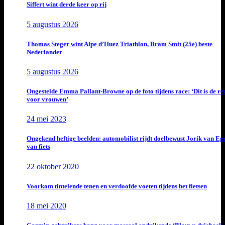
Siffert wint derde keer op rij
5 augustus 2026
Thomas Steger wint Alpe d’Huez Triathlon, Bram Smit (25e) beste
Nederlander
5 augustus 2026
Ongestelde Emma Pallant-Browne op de foto tijdens race: ‘Dit is de rea
voor vrouwen’
24 mei 2023
Ongekend heftige beelden: automobilist rijdt doelbewust Jorik van E
van fiets
22 oktober 2020
Voorkom tintelende tenen en verdoofde voeten tijdens het fietsen
18 mei 2020