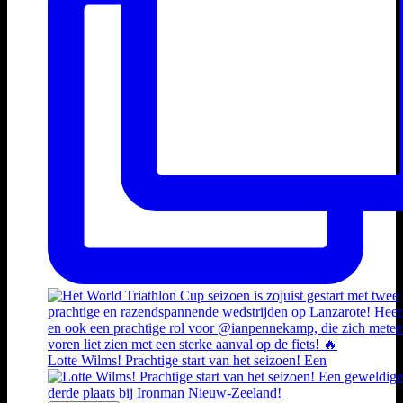
Lotte Wilms! Prachtige start van het seizoen! Een