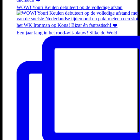
WOW! Youri Keulen debuteert op de volledige afstan
Een jaar lang in het rood-wit-blauw! Silke de Wold