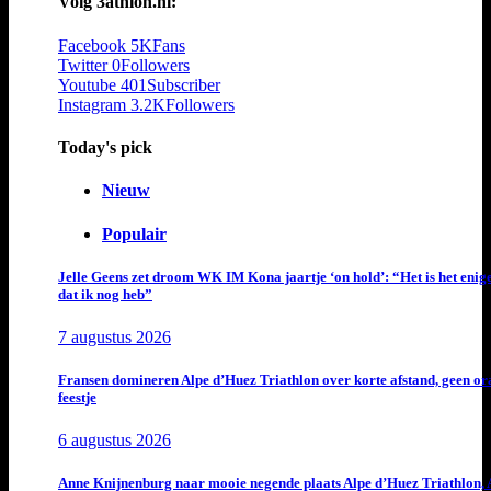
Volg 3athlon.nl:
Facebook
5K
Fans
Twitter
0
Followers
Youtube
401
Subscriber
Instagram
3.2K
Followers
Today's pick
Nieuw
Populair
Jelle Geens zet droom WK IM Kona jaartje ‘on hold’: “Het is het enig
dat ik nog heb”
7 augustus 2026
Fransen domineren Alpe d’Huez Triathlon over korte afstand, geen or
feestje
6 augustus 2026
Anne Knijnenburg naar mooie negende plaats Alpe d’Huez Triathlon, 