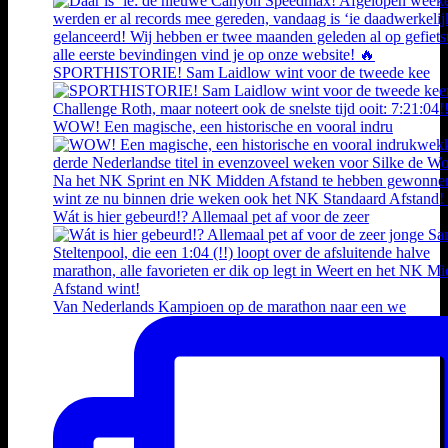
SPORTHISTORIE! Sam Laidlow wint voor de tweede kee
WOW! Een magische, een historische en vooral indru
Wát is hier gebeurd!? Allemaal pet af voor de zeer
Van Nederlands Kampioen op de marathon naar een we