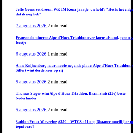
Jelle Geens zet droom WK IM Kona jaartje ‘on hold’: “Het is het enig
dat ik nog heb”
7 augustus 2026
2 min
read
Fransen domineren Alpe d’Huez Triathlon over korte afstand, geen or
feestje
6 augustus 2026
1 min
read
Anne Knijnenburg naar mooie negende plaats Alpe d’Huez Triathlon, 
Siffert wint derde keer op rij
5 augustus 2026
2 min
read
Thomas Steger wint Alpe d’Huez Triathlon, Bram Smit (25e) beste
Nederlander
5 augustus 2026
2 min
read
3athlon Praat Aflevering #350 – WTCS of Long Distance moeilijker o
topniveau?