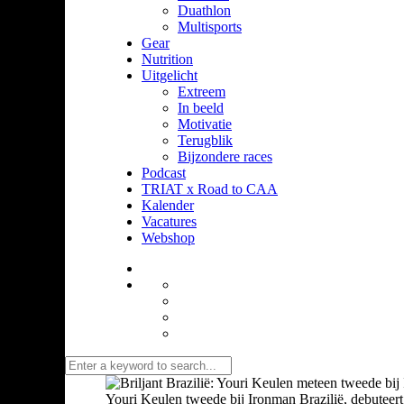
Duathlon
Multisports
Gear
Nutrition
Uitgelicht
Extreem
In beeld
Motivatie
Terugblik
Bijzondere races
Podcast
TRIAT x Road to CAA
Kalender
Vacatures
Webshop
Youri Keulen tweede bij Ironman Brazilië, debuteert 