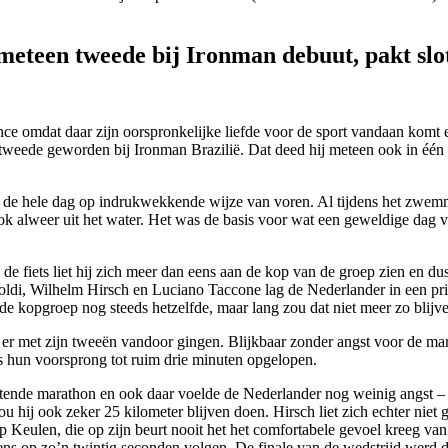
 meteen tweede bij Ironman debuut, pakt slot
e omdat daar zijn oorspronkelijke liefde voor de sport vandaan komt e
 tweede geworden bij Ironman Brazilië. Dat deed hij meteen ook in één v
hij de hele dag op indrukwekkende wijze van voren. Al tijdens het zwe
k alweer uit het water. Het was de basis voor wat een geweldige dag v
de fiets liet hij zich meer dan eens aan de kop van de groep zien en 
di, Wilhelm Hirsch en Luciano Taccone lag de Nederlander in een prima 
de kopgroep nog steeds hetzelfde, maar lang zou dat niet meer zo blijv
er met zijn tweeën vandoor gingen. Blijkbaar zonder angst voor de mar
 hun voorsprong tot ruim drie minuten opgelopen.
ende marathon en ook daar voelde de Nederlander nog weinig angst – of
t zou hij ook zeker 25 kilometer blijven doen. Hirsch liet zich echter n
op Keulen, die op zijn beurt nooit het het comfortabele gevoel kreeg van
ens op zo’n twintig seconden volgen. De finale van de wedstrijd wer