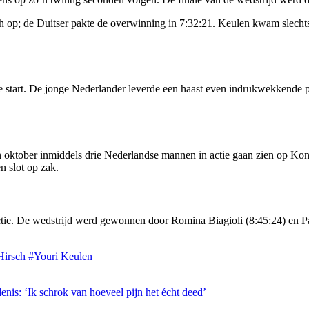
ch op; de Duitser pakte de overwinning in 7:32:21. Keulen kwam slechts
rt. De jonge Nederlander leverde een haast even indrukwekkende prestat
 oktober inmiddels drie Nederlandse mannen in actie gaan zien op Kon
n slot op zak.
ie. De wedstrijd werd gewonnen door Romina Biagioli (8:45:24) en Pa
Hirsch
#Youri Keulen
nis: ‘Ik schrok van hoeveel pijn het écht deed’