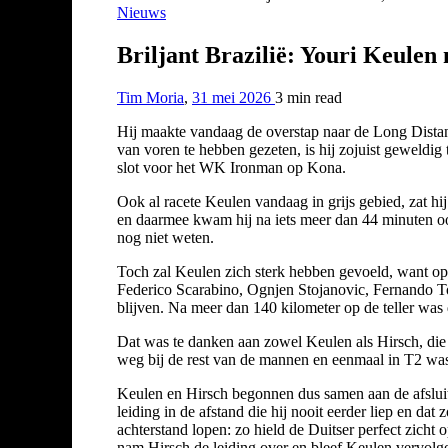
Nieuws
Briljant Brazilië: Youri Keulen
Tim Moria
,
31 mei 2026
3 min
read
Hij maakte vandaag de overstap naar de Long Distanc
van voren te hebben gezeten, is hij zojuist geweldig
slot voor het WK Ironman op Kona.
Ook al racete Keulen vandaag in grijs gebied, zat 
en daarmee kwam hij na iets meer dan 44 minuten oo
nog niet weten.
Toch zal Keulen zich sterk hebben gevoeld, want op 
Federico Scarabino, Ognjen Stojanovic, Fernando Tol
blijven. Na meer dan 140 kilometer op de teller was 
Dat was te danken aan zowel Keulen als Hirsch, die 
weg bij de rest van de mannen en eenmaal in T2 was
Keulen en Hirsch begonnen dus samen aan de afsluit
leiding in de afstand die hij nooit eerder liep en da
achterstand lopen: zo hield de Duitser perfect zicht 
nam Hirsch de leiding over en bleef Keulen vervolg