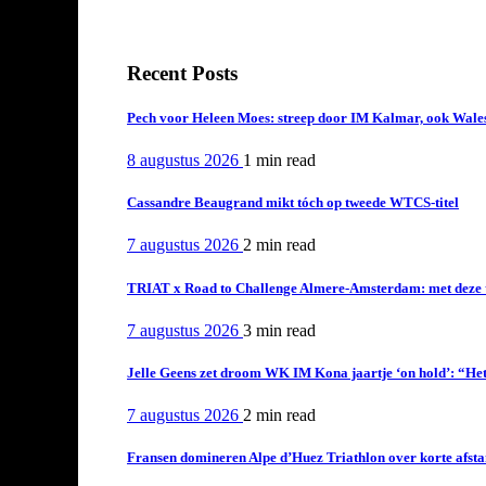
Recent Posts
Pech voor Heleen Moes: streep door IM Kalmar, ook Wales
8 augustus 2026
1 min
read
Cassandre Beaugrand mikt tóch op tweede WTCS-titel
7 augustus 2026
2 min
read
TRIAT x Road to Challenge Almere-Amsterdam: met deze tri
7 augustus 2026
3 min
read
Jelle Geens zet droom WK IM Kona jaartje ‘on hold’: “Het i
7 augustus 2026
2 min
read
Fransen domineren Alpe d’Huez Triathlon over korte afstan