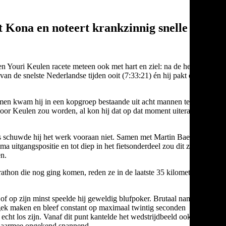
 Kona en noteert krankzinnig snelle tijd
n Youri Keulen racete meteen ook met hart en ziel: na de hele dag
an de snelste Nederlandse tijden ooit (7:33:21) én hij pakt een
mmen kwam hij in een kopgroep bestaande uit acht mannen te liggen
oor Keulen zou worden, al kon hij dat op dat moment uiteraard
dus schuwde hij het werk vooraan niet. Samen met Martin Baeza,
uitgangspositie en tot diep in het fietsonderdeel zou dit zo
en.
athon die nog ging komen, reden ze in de laatste 35 kilometer rap
 op zijn minst speelde hij geweldig blufpoker. Brutaal nam hij de
iet gek maken en bleef constant op maximaal twintig seconden
 echt los zijn. Vanaf dit punt kantelde het wedstrijdbeeld ook, want
d daarmee ongekend spannend.