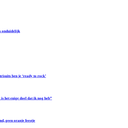
 onduidelijk
suits ben je ‘ready to rock’
s het enige doel dat ik nog heb”
d, geen oranje feestje