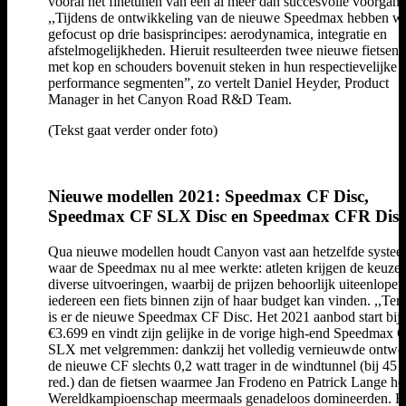
vooral het finetunen van een al meer dan succesvolle voorgang
,,Tijdens de ontwikkeling van de nieuwe Speedmax hebben w
gefocust op drie basisprincipes: aerodynamica, integratie en
afstelmogelijkheden. Hieruit resulteerden twee nieuwe fietsen d
met kop en schouders bovenuit steken in hun respectievelijke
performance segmenten”, zo vertelt Daniel Heyder, Product
Manager in het Canyon Road R&D Team.
(Tekst gaat verder onder foto)
Nieuwe modellen 2021: Speedmax CF Disc,
Speedmax CF SLX Disc en Speedmax CFR Disc
Qua nieuwe modellen houdt Canyon vast aan hetzelfde systee
waar de Speedmax nu al mee werkte: atleten krijgen de keuze 
diverse uitvoeringen, waarbij de prijzen behoorlijk uiteenlopen
iedereen een fiets binnen zijn of haar budget kan vinden. ,,Ten 
is er de nieuwe Speedmax CF Disc. Het 2021 aanbod start bij
€3.699 en vindt zijn gelijke in de vorige high-end Speedmax 
SLX met velgremmen: dankzij het volledig vernieuwde ontwer
de nieuwe CF slechts 0,2 watt trager in de windtunnel (bij 45 
red.) dan de fietsen waarmee Jan Frodeno en Patrick Lange he
Wereldkampioenschap meermaals genadeloos domineerden. Er