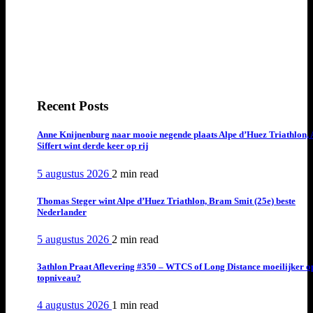
Recent Posts
Anne Knijnenburg naar mooie negende plaats Alpe d’Huez Triathlon, 
Siffert wint derde keer op rij
5 augustus 2026
2 min
read
Thomas Steger wint Alpe d’Huez Triathlon, Bram Smit (25e) beste
Nederlander
5 augustus 2026
2 min
read
3athlon Praat Aflevering #350 – WTCS of Long Distance moeilijker o
topniveau?
4 augustus 2026
1 min
read