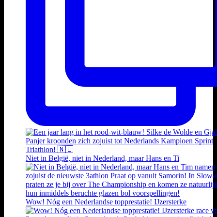
Niet in België, niet in Nederland, maar Hans en Ti
Wow! Nóg een Nederlandse topprestatie! IJzersterke