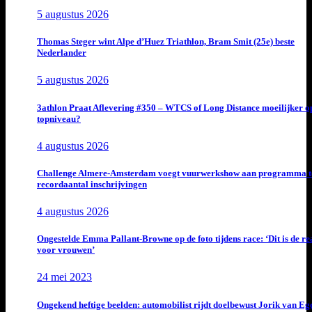
5 augustus 2026
Thomas Steger wint Alpe d’Huez Triathlon, Bram Smit (25e) beste
Nederlander
5 augustus 2026
3athlon Praat Aflevering #350 – WTCS of Long Distance moeilijker o
topniveau?
4 augustus 2026
Challenge Almere-Amsterdam voegt vuurwerkshow aan programma t
recordaantal inschrijvingen
4 augustus 2026
Ongestelde Emma Pallant-Browne op de foto tijdens race: ‘Dit is de rea
voor vrouwen’
24 mei 2023
Ongekend heftige beelden: automobilist rijdt doelbewust Jorik van E