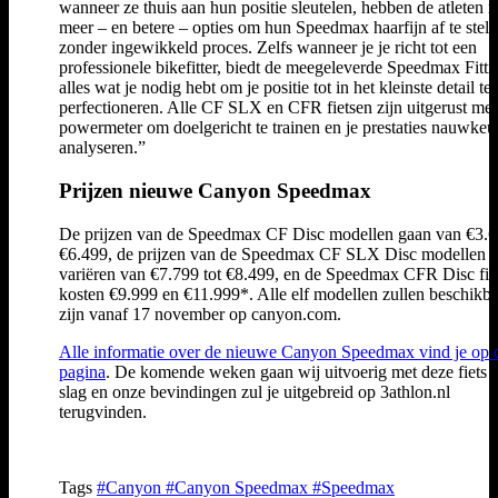
wanneer ze thuis aan hun positie sleutelen, hebben de atleten 
meer – en betere – opties om hun Speedmax haarfijn af te stell
zonder ingewikkeld proces. Zelfs wanneer je je richt tot een
professionele bikefitter, biedt de meegeleverde Speedmax Fitti
alles wat je nodig hebt om je positie tot in het kleinste detail te
perfectioneren. Alle CF SLX en CFR fietsen zijn uitgerust met
powermeter om doelgericht te trainen en je prestaties nauwkeur
analyseren.”
Prijzen nieuwe Canyon Speedmax
De prijzen van de Speedmax CF Disc modellen gaan van €3.6
€6.499, de prijzen van de Speedmax CF SLX Disc modellen
variëren van €7.799 tot €8.499, en de Speedmax CFR Disc fie
kosten €9.999 en €11.999*. Alle elf modellen zullen beschikb
zijn vanaf 17 november op canyon.com.
Alle informatie over de nieuwe Canyon Speedmax vind je op 
pagina
. De komende weken gaan wij uitvoerig met deze fiets 
slag en onze bevindingen zul je uitgebreid op 3athlon.nl
terugvinden.
Tags
#Canyon
#Canyon Speedmax
#Speedmax