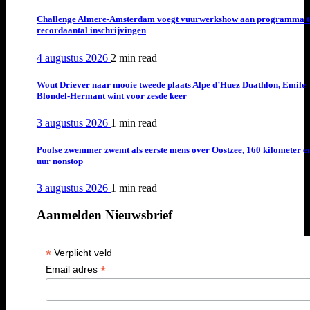
Challenge Almere-Amsterdam voegt vuurwerkshow aan programma t
recordaantal inschrijvingen
4 augustus 2026
2 min
read
Wout Driever naar mooie tweede plaats Alpe d’Huez Duathlon, Emile
Blondel-Hermant wint voor zesde keer
3 augustus 2026
1 min
read
Poolse zwemmer zwemt als eerste mens over Oostzee, 160 kilometer e
uur nonstop
3 augustus 2026
1 min
read
Aanmelden Nieuwsbrief
*
Verplicht veld
*
Email adres