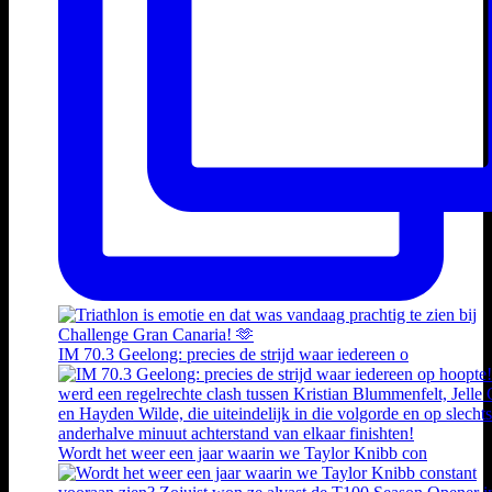
IM 70.3 Geelong: precies de strijd waar iedereen o
Wordt het weer een jaar waarin we Taylor Knibb con