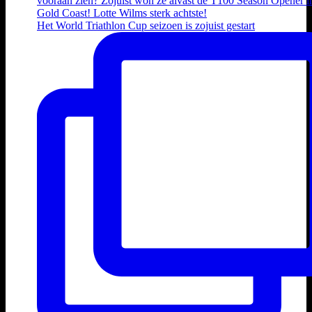
Het World Triathlon Cup seizoen is zojuist gestart