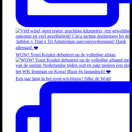
WOW! Youri Keulen debuteert op de volledige afstan
Een jaar lang in het rood-wit-blauw! Silke de Wold