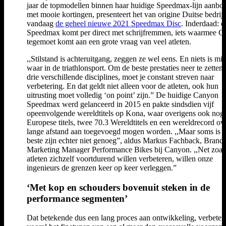
jaar de topmodellen binnen haar huidige Speedmax-lijn aanbo
met mooie kortingen, presenteert het van origine Duitse bedrijf
vandaag
de geheel nieuwe 2021 Speedmax Disc
. Inderdaad: d
Speedmax komt per direct met schrijfremmen, iets waarmee 
tegemoet komt aan een grote vraag van veel atleten.
,,Stilstand is achteruitgang, zeggen ze wel eens. En niets is mi
waar in de triathlonsport. Om de beste prestaties neer te zetten 
drie verschillende disciplines, moet je constant streven naar
verbetering. En dat geldt niet alleen voor de atleten, ook hun
uitrusting moet volledig ‘on point’ zijn.” De huidige Canyon
Speedmax werd gelanceerd in 2015 en pakte sindsdien vijf
opeenvolgende wereldtitels op Kona, waar overigens ook nog 
Europese titels, twee 70.3 Wereldtitels en een wereldrecord ov
lange afstand aan toegevoegd mogen worden. ,,Maar soms is 
beste zijn echter niet genoeg”, aldus Markus Fachback, Brand
Marketing Manager Performance Bikes bij Canyon. ,,Net zoal
atleten zichzelf voortdurend willen verbeteren, willen onze
ingenieurs de grenzen keer op keer verleggen.”
‘Met kop en schouders bovenuit steken in de
performance segmenten’
Dat betekende dus een lang proces aan ontwikkeling, verbeter