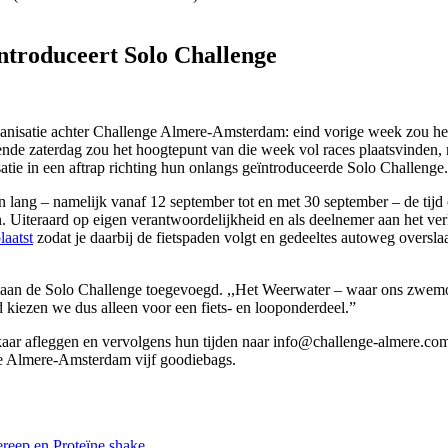
troduceert Solo Challenge
ganisatie achter Challenge Almere-Amsterdam: eind vorige week zou het
 zaterdag zou het hoogtepunt van die week vol races plaatsvinden, n
atie in een aftrap richting hun onlangs geïntroduceerde Solo Challenge.
n lang – namelijk vanaf 12 september tot en met 30 september – de tijd
n. Uiteraard op eigen verantwoordelijkheid en als deelnemer aan het ve
aatst
zodat je daarbij de fietspaden volgt en gedeeltes autoweg overslaat
n de Solo Challenge toegevoegd. ,,Het Weerwater – waar ons zwemonder
id kiezen we dus alleen voor een fiets- en looponderdeel.”
lkaar afleggen en vervolgens hun tijden naar info@challenge-almere.com 
e Almere-Amsterdam vijf goodiebags.
reep en Proteïne shake