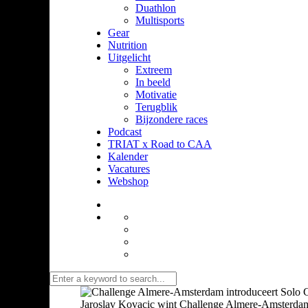
Duathlon
Multisports
Gear
Nutrition
Uitgelicht
Extreem
In beeld
Motivatie
Terugblik
Bijzondere races
Podcast
TRIAT x Road to CAA
Kalender
Vacatures
Webshop
Jaroslav Kovacic wint Challenge Almere-Amsterdam.