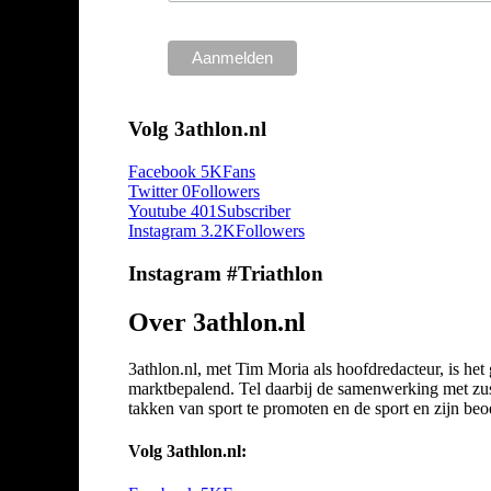
Volg 3athlon.nl
Facebook
5K
Fans
Twitter
0
Followers
Youtube
401
Subscriber
Instagram
3.2K
Followers
Instagram #Triathlon
Over 3athlon.nl
3athlon.nl, met Tim Moria als hoofdredacteur, is he
marktbepalend. Tel daarbij de samenwerking met zuste
takken van sport te promoten en de sport en zijn beoef
Volg 3athlon.nl: