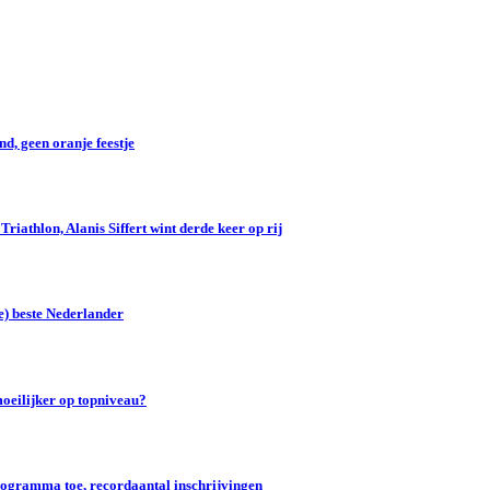
d, geen oranje feestje
iathlon, Alanis Siffert wint derde keer op rij
e) beste Nederlander
oeilijker op topniveau?
gramma toe, recordaantal inschrijvingen