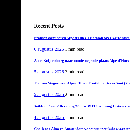
Recent Posts
Fransen domineren Alpe d’Huez Triathlon over korte afstan
6 augustus 2026
1 min
read
Anne Knijnenburg naar mooie negende plaats Alpe d’Huez Tr
5 augustus 2026
2 min
read
Thomas Steger wint Alpe d’Huez Triathlon, Bram Smit (25
5 augustus 2026
2 min
read
3athlon Praat Aflevering #350 – WTCS of Long Distance m
4 augustus 2026
1 min
read
Challenge Almere-Amsterdam voegt vuurwerkshow aan pro