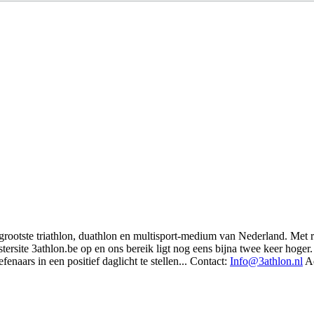
t grootste triathlon, duathlon en multisport-medium van Nederland. Met 
rsite 3athlon.be op en ons bereik ligt nog eens bijna twee keer hoger. 
enaars in een positief daglicht te stellen... Contact:
Info@3athlon.nl
Ad