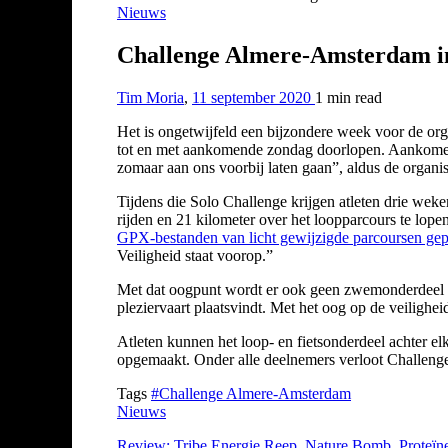
Nieuws
Challenge Almere-Amsterdam in
Tim Moria
,
11 september 2020
1 min
read
Het is ongetwijfeld een bijzondere week voor de or
tot en met aankomende zondag doorlopen. Aankomende
zomaar aan ons voorbij laten gaan”, aldus de organis
Tijdens die Solo Challenge krijgen atleten drie weke
rijden en 21 kilometer over het loopparcours te lope
GPX-bestanden van licht gewijzigde parcoursen gepl
Veiligheid staat voorop.”
Met dat oogpunt wordt er ook geen zwemonderdeel aa
pleziervaart plaatsvindt. Met het oog op de veilighe
Atleten kunnen het loop- en fietsonderdeel achter e
opgemaakt. Onder alle deelnemers verloot Challeng
Tags
#Challenge Almere-Amsterdam
Nieuws
Review: Tribe Energie Reep, Nature Bomb, Proteïne