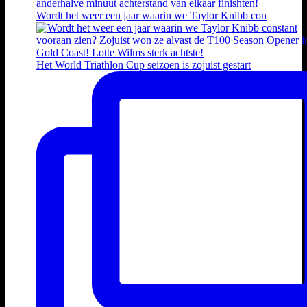
Wordt het weer een jaar waarin we Taylor Knibb con
Het World Triathlon Cup seizoen is zojuist gestart