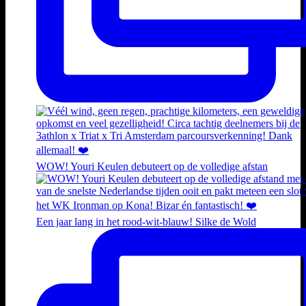
WOW! Youri Keulen debuteert op de volledige afstan
Een jaar lang in het rood-wit-blauw! Silke de Wold