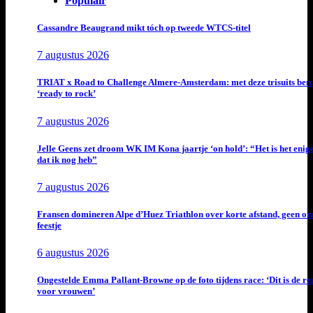
Populair
Cassandre Beaugrand mikt tóch op tweede WTCS-titel
7 augustus 2026
TRIAT x Road to Challenge Almere-Amsterdam: met deze trisuits ben 
‘ready to rock’
7 augustus 2026
Jelle Geens zet droom WK IM Kona jaartje ‘on hold’: “Het is het enig
dat ik nog heb”
7 augustus 2026
Fransen domineren Alpe d’Huez Triathlon over korte afstand, geen or
feestje
6 augustus 2026
Ongestelde Emma Pallant-Browne op de foto tijdens race: ‘Dit is de rea
voor vrouwen’