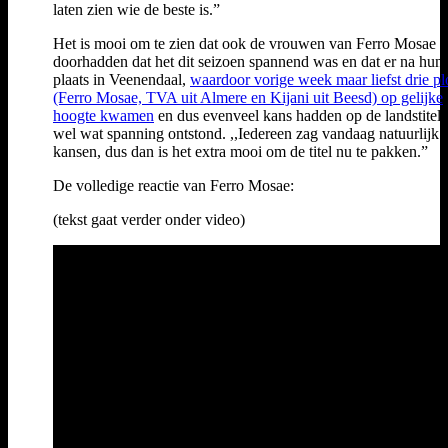
laten zien wie de beste is.”
Het is mooi om te zien dat ook de vrouwen van Ferro Mosae
doorhadden dat het dit seizoen spannend was en dat er na hun 
plaats in Veenendaal,
waardoor vorige week maar liefst drie p
(Ferro Mosae, TVA uit Almere en Kijani uit Beesd) op gelijke
hoogte kwamen
en dus evenveel kans hadden op de landstitel,
wel wat spanning ontstond. ,,Iedereen zag vandaag natuurlijk
kansen, dus dan is het extra mooi om de titel nu te pakken.”
De volledige reactie van Ferro Mosae:
(tekst gaat verder onder video)