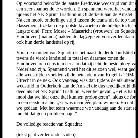
Op voorhand beloofde de laatste Eredivisie wedstrijd van dit s
een zeer spannende te worden. En spannend werd het vandaag
tijdens het NK Sprint Triathlon in Ouderkerk aan de Amstel – 
Na een mooie onderlinge strijd tussen de teams uit de top van 
klassement, trokken de grootste favorieten uiteindelijk toch aan
langste eind. Ferro Mosae – Maastricht (vrouwen) en Squadra
Eindhoven (mannen) pakten de dagzege en veroverden daarm
ook hun derde landstitel op rij.
Voor de mannen van Squadra is het naast de derde landstitel op
tevens de vierde landstitel in totaal en daarmee tonen de
Eindhovenaren eens te meer aan dat zij echt de beste ploeg va
Nederland zijn. Spannend werd het dit seizoen wel, want ged
alle wedstrijden voelden zij de hete adem van Rogelli / TriMate
Utrecht in de nek. Ook vandaag was dat, tijdens de afsluitende
wedstrijd in Ouderkerk aan de Amstel die dus tegelijkertijd die
deed als het NK Sprint Triathlon, weer het geval. ,,Het is harts
mooi dat we hier onze titel kunnen prolongeren”, aldus de for
in een eerste reactie. ,,Er was maar één plan: winnen. En dat 
we gedaan. Met het team waarmee we vandaag aan de start st
mocht dat geen probleem zijn.”
De volledige reactie van Squadra:
(tekst gaat verder onder video)