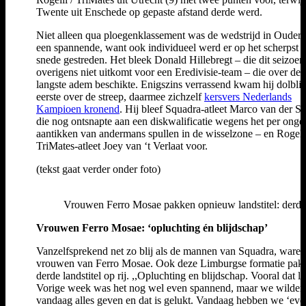
Twente uit Enschede op gepaste afstand derde werd.
Niet alleen qua ploegenklassement was de wedstrijd in Ouder
een spannende, want ook individueel werd er op het scherpst 
snede gestreden. Het bleek Donald Hillebregt – die dit seizoen
overigens niet uitkomt voor een Eredivisie-team – die over de
langste adem beschikte. Enigszins verrassend kwam hij dolblij 
eerste over de streep, daarmee zichzelf
kersvers Nederlands
Kampioen kronend
. Hij bleef Squadra-atleet Marco van der St
die nog ontsnapte aan een diskwalificatie wegens het per onge
aantikken van andermans spullen in de wisselzone – en Rogell
TriMates-atleet Joey van ‘t Verlaat voor.
(tekst gaat verder onder foto)
Vrouwen Ferro Mosae pakken opnieuw landstitel: derde 
Vrouwen Ferro Mosae: ‘opluchting én blijdschap’
Vanzelfsprekend net zo blij als de mannen van Squadra, waren
vrouwen van Ferro Mosae. Ook deze Limburgse formatie pak
derde landstitel op rij. ,,Opluchting en blijdschap. Vooral dat la
Vorige week was het nog wel even spannend, maar we wilden
vandaag alles geven en dat is gelukt. Vandaag hebben we ‘eve