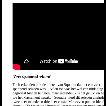
‘Zeer spannend seizoen’
Toch erkenden ook de atleten van Squadra dat het een zeer
spannend seizoen was. ,,Af en toe was het wel een uitdaging 
dagwinst binnen te halen, maar uiteindelijk is het gelukt en he
we het klassement gepakt.” Squadra werd dit seizoen uiteindel
twee keer tweede en drie keer eerste. Met zeven punten bleef h
Rogelli / TriMates uit Utrecht (9) met twee punten voor, terwij