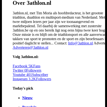
Over 3athlon.nl
3athlon.nl, met Tim Moria als hoofdredacteur, is het grootste
triathlon, duathlon en multisport-medium van Nederland. Met 
twee miljoen lezers per jaar zijn we toonaangevend en
marktbepalend. Tel daarbij de samenwerking met zustersite
3athlon.be op en ons bereik ligt nog eens bijna twee keer hoger
Onze missie is en blijft om de triathlonsport en alle aanverwan
takken van sport te promoten en de sport en zijn beoefenaars i
positief daglicht te stellen... Contact:
Info@3athlon.nl
Adverter
Adverteren@3athlon.nl
Volg 3athlon.nl:
Facebook
5K
Fans
Twitter
0
Followers
Youtube
401
Subscriber
Instagram
3.2K
Followers
Today's pick
Nieuw