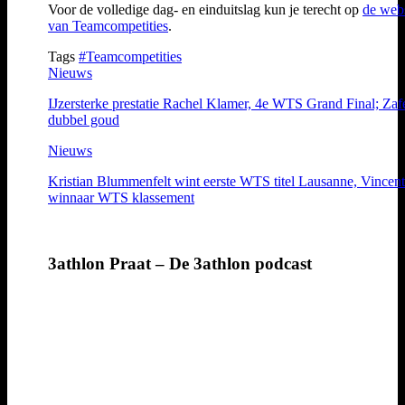
Voor de volledige dag- en einduitslag kun je terecht op
de webs
van Teamcompetities
.
Tags
#Teamcompetities
Nieuws
IJzersterke prestatie Rachel Klamer, 4e WTS Grand Final; Zaf
dubbel goud
Nieuws
Kristian Blummenfelt wint eerste WTS titel Lausanne, Vincent
winnaar WTS klassement
3athlon Praat – De 3athlon podcast