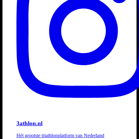
3athlon.nl
Hét grootste triathlonplatform van Nederland