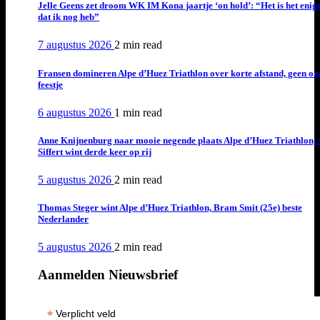
Jelle Geens zet droom WK IM Kona jaartje ‘on hold’: “Het is het enig
dat ik nog heb”
7 augustus 2026
2 min
read
Fransen domineren Alpe d’Huez Triathlon over korte afstand, geen or
feestje
6 augustus 2026
1 min
read
Anne Knijnenburg naar mooie negende plaats Alpe d’Huez Triathlon, 
Siffert wint derde keer op rij
5 augustus 2026
2 min
read
Thomas Steger wint Alpe d’Huez Triathlon, Bram Smit (25e) beste
Nederlander
5 augustus 2026
2 min
read
Aanmelden Nieuwsbrief
*
Verplicht veld