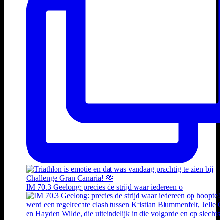
IM 70.3 Geelong: precies de strijd waar iedereen o