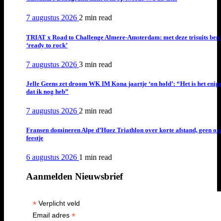
7 augustus 2026
2 min
read
TRIAT x Road to Challenge Almere-Amsterdam: met deze trisuits ben 
‘ready to rock’
7 augustus 2026
3 min
read
Jelle Geens zet droom WK IM Kona jaartje ‘on hold’: “Het is het enig
dat ik nog heb”
7 augustus 2026
2 min
read
Fransen domineren Alpe d’Huez Triathlon over korte afstand, geen or
feestje
6 augustus 2026
1 min
read
Aanmelden Nieuwsbrief
*
Verplicht veld
*
Email adres