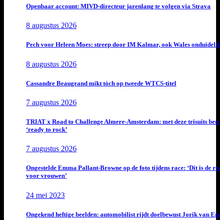
Openbaar account: MIVD-directeur jarenlang te volgen via Strava
8 augustus 2026
Pech voor Heleen Moes: streep door IM Kalmar, ook Wales onduideli
8 augustus 2026
Cassandre Beaugrand mikt tóch op tweede WTCS-titel
7 augustus 2026
TRIAT x Road to Challenge Almere-Amsterdam: met deze trisuits ben 
‘ready to rock’
7 augustus 2026
Ongestelde Emma Pallant-Browne op de foto tijdens race: ‘Dit is de rea
voor vrouwen’
24 mei 2023
Ongekend heftige beelden: automobilist rijdt doelbewust Jorik van E