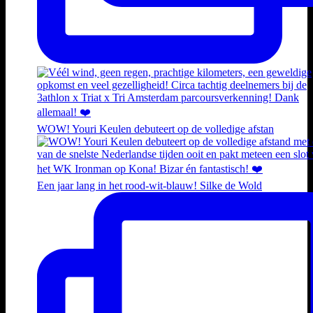
WOW! Youri Keulen debuteert op de volledige afstan
Een jaar lang in het rood-wit-blauw! Silke de Wold