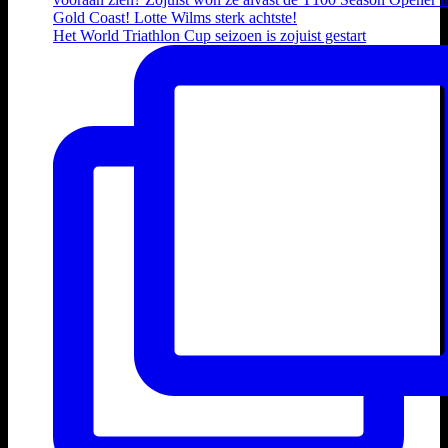
Het World Triathlon Cup seizoen is zojuist gestart