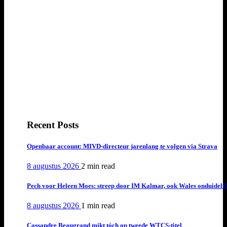
Recent Posts
Openbaar account: MIVD-directeur jarenlang te volgen via Strava
8 augustus 2026
2 min
read
Pech voor Heleen Moes: streep door IM Kalmar, ook Wales onduideli
8 augustus 2026
1 min
read
Cassandre Beaugrand mikt tóch op tweede WTCS-titel