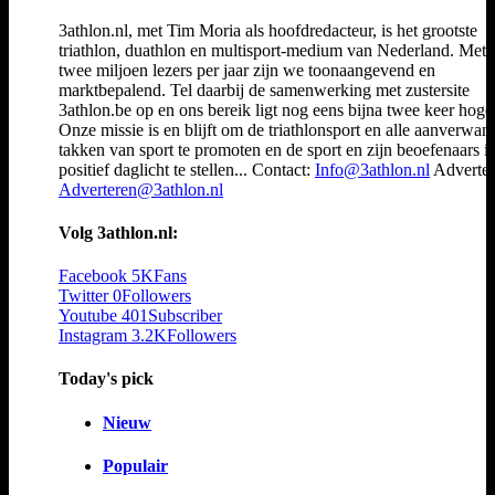
3athlon.nl, met Tim Moria als hoofdredacteur, is het grootste
triathlon, duathlon en multisport-medium van Nederland. Met 
twee miljoen lezers per jaar zijn we toonaangevend en
marktbepalend. Tel daarbij de samenwerking met zustersite
3athlon.be op en ons bereik ligt nog eens bijna twee keer hoger
Onze missie is en blijft om de triathlonsport en alle aanverwan
takken van sport te promoten en de sport en zijn beoefenaars i
positief daglicht te stellen... Contact:
Info@3athlon.nl
Adverter
Adverteren@3athlon.nl
Volg 3athlon.nl:
Facebook
5K
Fans
Twitter
0
Followers
Youtube
401
Subscriber
Instagram
3.2K
Followers
Today's pick
Nieuw
Populair