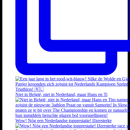
Niet in België, niet in Nederland, maar Hans en Ti
Wow! Nóg een Nederlandse topprestatie! IJzersterke