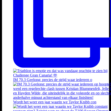
IM 70.3 Geelong: precies de strijd waar iedereen o
Wordt het weer een jaar waarin we Taylor Knibb con