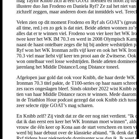
mag Taylor Knibb zich al een GOAT noemen en hoort zij tuss
illustere duo Jan Frodeno en Daniela Ryf? Ze zal het niet van
zichzelf zeggen, maar anderen doen dat inmiddels wel. Terech
Velen zien op dit moment Frodeno en Ryf als GOAT’s (greates
all time, red.) en zo gek is dat niet. Beide atleten wonnen zo’n 
alles dat er te winnen viel. Frodeno won vier keer het WK Iro
twee keer het WK IM 70.3 en werd in 2008 Olympisch Kamp
naast de haast ontelbare zeges die hij bij andere wedstrijden pa
Ryf won het WK Ironman zelfs vijf keer en ook het WK Iron
70.3 viel maar liefst vijf keer ten prooi aan de Zwitserse. Ook z
won ontelbaar veel losse wedstrijden. Beide atleten domineer
jarenlang het Middle Distance/Long Distance toneel.
Afgelopen jaar gold dat ook voor Knibb, die haar derde WK
Ironman 70.3 titel pakte, de T100-series op haar naam schreef 
zes races ongeslagen bleef. Sinds oktober 2022 wist Knibb zelf
tien van haar Middle Distance races te winnen. Mede daarom
in de Triathlon Hour podcast gezegd dat ook Knibb zich tusse
zeer selecte rijtje GOAT’s mag scharen.
En Knibb zelf? Zij vindt dat ze die eer nog niet verdient. “Ik 
dat ik dan eerst een keer het WK Ironman moet winnen”, aldu
vrouw die één keer op Kona aan de start verscheen en toen vi
werd bij haar debuut over de klassieke afstand. “Ik denk dat D
Ryf tijdens haar piekperiode dominanter was dan ik. Ik weet ni