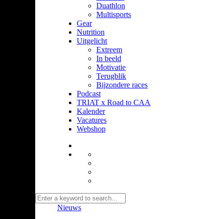
Duathlon
Multisports
Gear
Nutrition
Uitgelicht
Extreem
In beeld
Motivatie
Terugblik
Bijzondere races
Podcast
TRIAT x Road to CAA
Kalender
Vacatures
Webshop
Nieuws