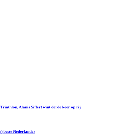
iathlon, Alanis Siffert wint derde keer op rij
e) beste Nederlander