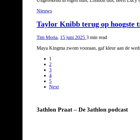
Uitgerekend in eigen huis, London dus, heeft Lucy
Nieuws
Taylor Knibb terug op hoogste 
Tim Moria
,
15 juni 2025
3 min
read
Maya Kingma zwom vooraan, gaf kleur aan de wedstr
1
2
3
4
5
Next
3athlon Praat – De 3athlon podcast