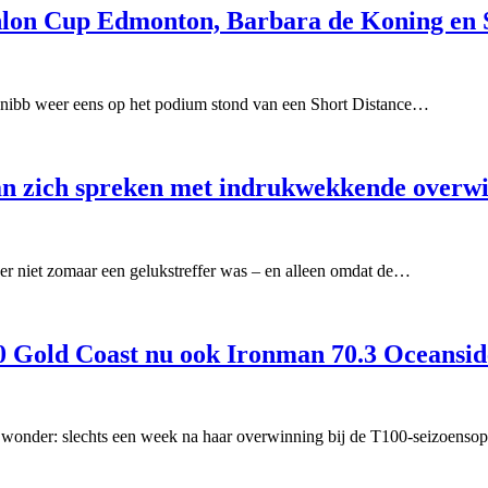
hlon Cup Edmonton, Barbara de Koning en S
Knibb weer eens op het podium stond van een Short Distance…
van zich spreken met indrukwekkende overw
r niet zomaar een gelukstreffer was – en alleen omdat de…
0 Gold Coast nu ook Ironman 70.3 Oceansid
een wonder: slechts een week na haar overwinning bij de T100-seizoens