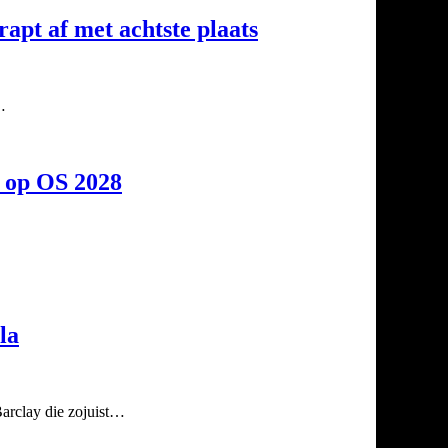
apt af met achtste plaats
…
s op OS 2028
la
Barclay die zojuist…