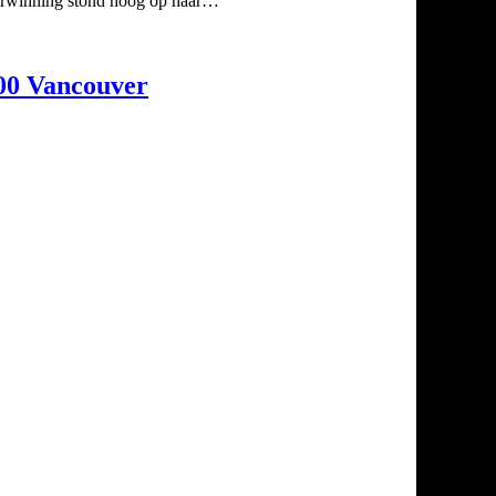
verwinning stond hoog op haar…
100 Vancouver