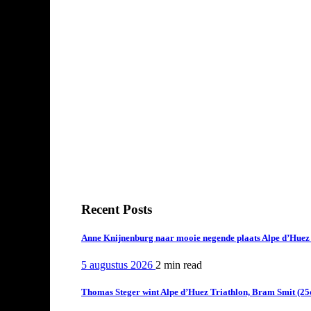
Recent Posts
Anne Knijnenburg naar mooie negende plaats Alpe d’Huez Tr
5 augustus 2026
2 min
read
Thomas Steger wint Alpe d’Huez Triathlon, Bram Smit (25