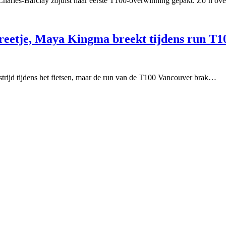
 Charles-Barclay zojuist haar eerste T100-overwinning gepakt. Zo’n o
treetje, Maya Kingma breekt tijdens run T
ijd tijdens het fietsen, maar de run van de T100 Vancouver brak…