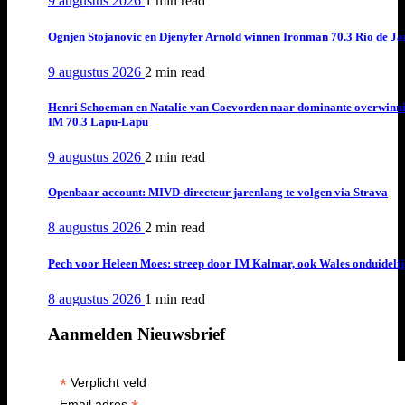
9 augustus 2026
1 min
read
Ognjen Stojanovic en Djenyfer Arnold winnen Ironman 70.3 Rio de Ja
9 augustus 2026
2 min
read
Henri Schoeman en Natalie van Coevorden naar dominante overwinn
IM 70.3 Lapu-Lapu
9 augustus 2026
2 min
read
Openbaar account: MIVD-directeur jarenlang te volgen via Strava
8 augustus 2026
2 min
read
Pech voor Heleen Moes: streep door IM Kalmar, ook Wales onduideli
8 augustus 2026
1 min
read
Aanmelden Nieuwsbrief
*
Verplicht veld
Email adres