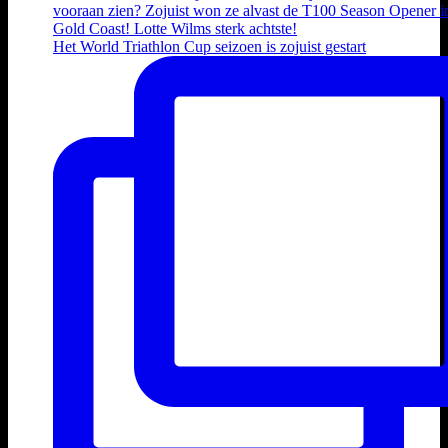
Het World Triathlon Cup seizoen is zojuist gestart