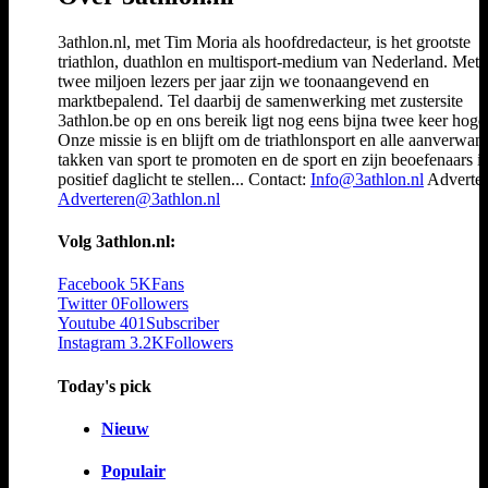
3athlon.nl, met Tim Moria als hoofdredacteur, is het grootste
triathlon, duathlon en multisport-medium van Nederland. Met 
twee miljoen lezers per jaar zijn we toonaangevend en
marktbepalend. Tel daarbij de samenwerking met zustersite
3athlon.be op en ons bereik ligt nog eens bijna twee keer hoger
Onze missie is en blijft om de triathlonsport en alle aanverwan
takken van sport te promoten en de sport en zijn beoefenaars i
positief daglicht te stellen... Contact:
Info@3athlon.nl
Adverter
Adverteren@3athlon.nl
Volg 3athlon.nl:
Facebook
5K
Fans
Twitter
0
Followers
Youtube
401
Subscriber
Instagram
3.2K
Followers
Today's pick
Nieuw
Populair