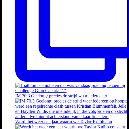
IM 70.3 Geelong: precies de strijd waar iedereen o
Wordt het weer een jaar waarin we Taylor Knibb con