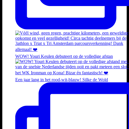
WOW! Youri Keulen debuteert op de volledige afstan
Een jaar lang in het rood-wit-blauw! Silke de Wold