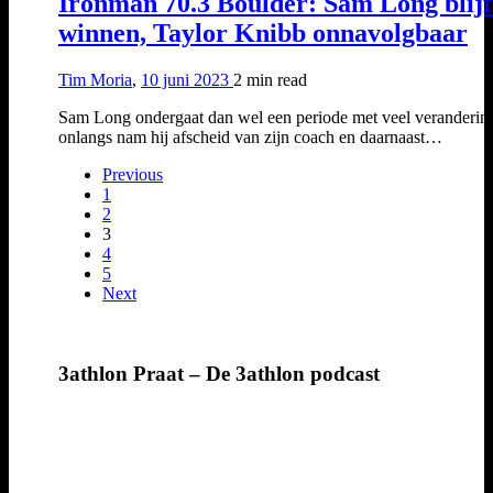
Ironman 70.3 Boulder: Sam Long blijf
winnen, Taylor Knibb onnavolgbaar
Tim Moria
,
10 juni 2023
2 min
read
Sam Long ondergaat dan wel een periode met veel veranderin
onlangs nam hij afscheid van zijn coach en daarnaast…
Previous
1
2
3
4
5
Next
3athlon Praat – De 3athlon podcast