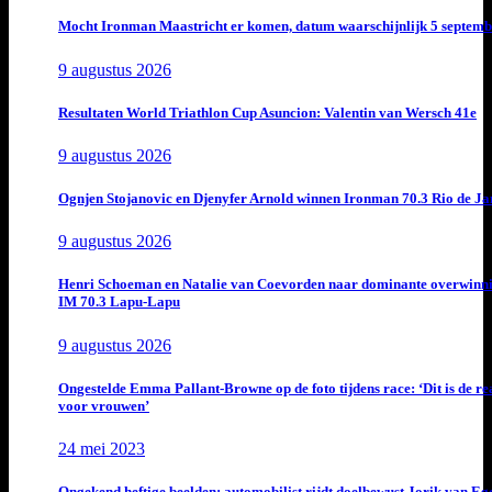
Mocht Ironman Maastricht er komen, datum waarschijnlijk 5 septemb
9 augustus 2026
Resultaten World Triathlon Cup Asuncion: Valentin van Wersch 41e
9 augustus 2026
Ognjen Stojanovic en Djenyfer Arnold winnen Ironman 70.3 Rio de Ja
9 augustus 2026
Henri Schoeman en Natalie van Coevorden naar dominante overwinn
IM 70.3 Lapu-Lapu
9 augustus 2026
Ongestelde Emma Pallant-Browne op de foto tijdens race: ‘Dit is de rea
voor vrouwen’
24 mei 2023
Ongekend heftige beelden: automobilist rijdt doelbewust Jorik van E