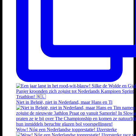
Niet in België, niet in Nederland, maar Hans en Ti
Wow! Nóg een Nederlandse topprestatie! IJzersterke