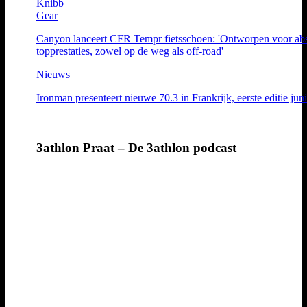
Knibb
Gear
Canyon lanceert CFR Tempr fietsschoen: 'Ontworpen voor abs
topprestaties, zowel op de weg als off-road'
Nieuws
Ironman presenteert nieuwe 70.3 in Frankrijk, eerste editie jun
3athlon Praat – De 3athlon podcast