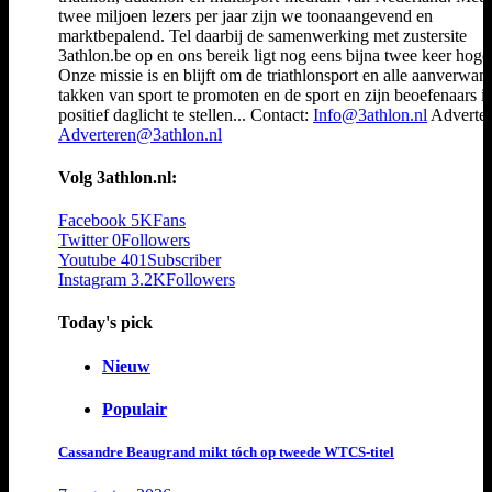
twee miljoen lezers per jaar zijn we toonaangevend en
marktbepalend. Tel daarbij de samenwerking met zustersite
3athlon.be op en ons bereik ligt nog eens bijna twee keer hoger
Onze missie is en blijft om de triathlonsport en alle aanverwan
takken van sport te promoten en de sport en zijn beoefenaars i
positief daglicht te stellen... Contact:
Info@3athlon.nl
Adverter
Adverteren@3athlon.nl
Volg 3athlon.nl:
Facebook
5K
Fans
Twitter
0
Followers
Youtube
401
Subscriber
Instagram
3.2K
Followers
Today's pick
Nieuw
Populair
Cassandre Beaugrand mikt tóch op tweede WTCS-titel