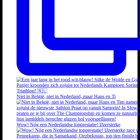
Niet in België, niet in Nederland, maar Hans en Ti
Wow! Nóg een Nederlandse topprestatie! IJzersterke