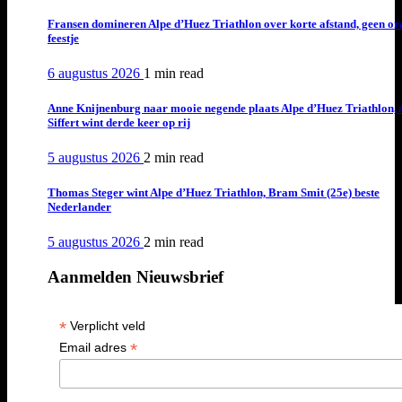
Fransen domineren Alpe d’Huez Triathlon over korte afstand, geen or
feestje
6 augustus 2026
1 min
read
Anne Knijnenburg naar mooie negende plaats Alpe d’Huez Triathlon, 
Siffert wint derde keer op rij
5 augustus 2026
2 min
read
Thomas Steger wint Alpe d’Huez Triathlon, Bram Smit (25e) beste
Nederlander
5 augustus 2026
2 min
read
Aanmelden Nieuwsbrief
*
Verplicht veld
*
Email adres