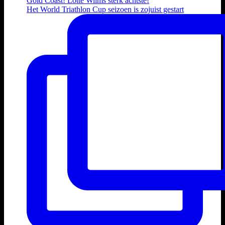
Het World Triathlon Cup seizoen is zojuist gestart