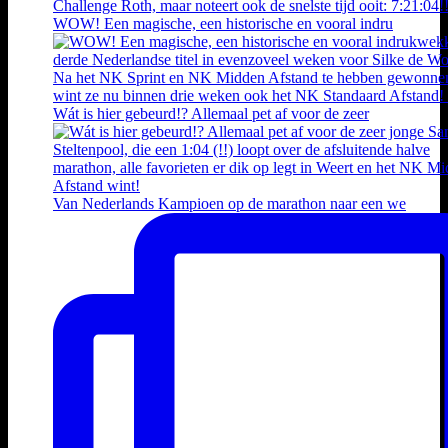
WOW! Een magische, een historische en vooral indru
Wát is hier gebeurd!? Allemaal pet af voor de zeer
Van Nederlands Kampioen op de marathon naar een we