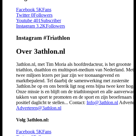
Facebook
5K
Fans
Twitter
0
Followers
Youtube
401
Subscriber
Instagram
3.2K
Followers
Instagram #Triathlon
Over 3athlon.nl
3athlon.nl, met Tim Moria als hoofdredacteur, is het grootste
triathlon, duathlon en multisport-medium van Nederland. Met 
twee miljoen lezers per jaar zijn we toonaangevend en
marktbepalend. Tel daarbij de samenwerking met zustersite
3athlon.be op en ons bereik ligt nog eens bijna twee keer hoger
Onze missie is en blijft om de triathlonsport en alle aanverwan
takken van sport te promoten en de sport en zijn beoefenaars i
positief daglicht te stellen... Contact:
Info@3athlon.nl
Adverter
Adverteren@3athlon.nl
Volg 3athlon.nl:
Facebook
5K
Fans