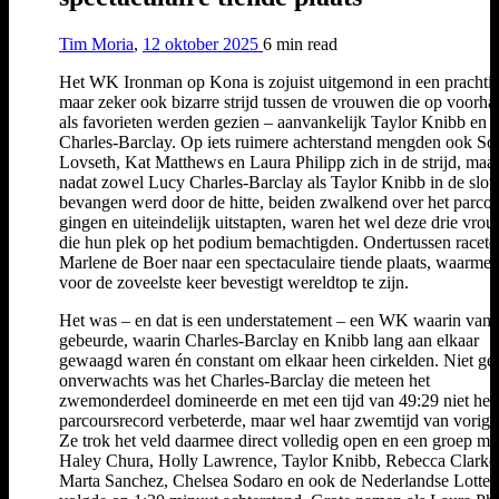
Tim Moria
,
12 oktober 2025
6 min
read
Het WK Ironman op Kona is zojuist uitgemond in een prachtig
maar zeker ook bizarre strijd tussen de vrouwen die op voorha
als favorieten werden gezien – aanvankelijk Taylor Knibb en 
Charles-Barclay. Op iets ruimere achterstand mengden ook So
Lovseth, Kat Matthews en Laura Philipp zich in de strijd, maa
nadat zowel Lucy Charles-Barclay als Taylor Knibb in de slot
bevangen werd door de hitte, beiden zwalkend over het parcou
gingen en uiteindelijk uitstapten, waren het wel deze drie vro
die hun plek op het podium bemachtigden. Ondertussen racete
Marlene de Boer naar een spectaculaire tiende plaats, waarmee
voor de zoveelste keer bevestigt wereldtop te zijn.
Het was – en dat is een understatement – een WK waarin van a
gebeurde, waarin Charles-Barclay en Knibb lang aan elkaar
gewaagd waren én constant om elkaar heen cirkelden. Niet ge
onverwachts was het Charles-Barclay die meteen het
zwemonderdeel domineerde en met een tijd van 49:29 niet het
parcoursrecord verbeterde, maar wel haar zwemtijd van vorig j
Ze trok het veld daarmee direct volledig open en een groep me
Haley Chura, Holly Lawrence, Taylor Knibb, Rebecca Clarke
Marta Sanchez, Chelsea Sodaro en ook de Nederlandse Lotte