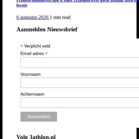
Fransen domineren Alpe d’Huez Triathlon over korte afstand, geen or
feestje
6 augustus 2026
1 min
read
Aanmelden Nieuwsbrief
*
Verplicht veld
*
Email adres
Voornaam
Achternaam
Volg 3athlon.nl