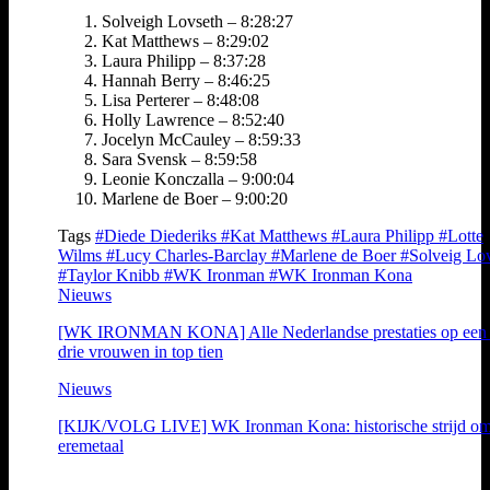
Solveigh Lovseth – 8:28:27
Kat Matthews – 8:29:02
Laura Philipp – 8:37:28
Hannah Berry – 8:46:25
Lisa Perterer – 8:48:08
Holly Lawrence – 8:52:40
Jocelyn McCauley – 8:59:33
Sara Svensk – 8:59:58
Leonie Konczalla – 9:00:04
Marlene de Boer – 9:00:20
Tags
#Diede Diederiks
#Kat Matthews
#Laura Philipp
#Lotte
Wilms
#Lucy Charles-Barclay
#Marlene de Boer
#Solveig Lo
#Taylor Knibb
#WK Ironman
#WK Ironman Kona
Nieuws
[WK IRONMAN KONA] Alle Nederlandse prestaties op een r
drie vrouwen in top tien
Nieuws
[KIJK/VOLG LIVE] WK Ironman Kona: historische strijd o
eremetaal