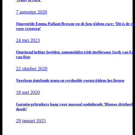
7 augustus 2026
Ongestelde Emma Pallant-Browne op de foto tijdens race: ‘Dit is de rea
voor vrouwen’
24 mei 2023
Ongekend heftige beelden: automobilist rijdt doelbewust Jorik van E
van fiets
22 oktober 2020
Voorkom tintelende tenen en verdoofde voeten tijdens het fietsen
18 mei 2020
Garmin-gebruikers bang voor massaal opduikende ‘Blauwe driehoek 
doods’
29 januari 2025