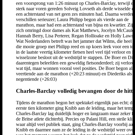
een voorsprong van 1:26 minuut op Charles-Barclay, terwijl e
sterk naar voren gereden Solveig Lovseth als derde wisselde e
een achterstand van net geen zes minuten had. Daarna werden
verschillen serieuzer; Laura Philipp begon als vierde aan de
marathon, maar had een achterstand van bijna en kwartier. Zij 
zich omringd door dames als Kat Matthews, Jocelyn McCaule
Hannah Berry, Lisa Perterer, Regan Hollioake en Holly Lawre
Wat Nederlanders betreft was het jammer dat Wilms, die heel l
die mooie groep met Philipp reed en op koers leek voor een to
in de laatste veertig kilometer fietsen heel veel tijd verloor en i
wisselzone besloot uit de wedstrijd te stappen. De Boer en Die
daarentegen beleefden een geweldig fietsonderdeel; zij verlor
wat tijd, maar wonnen vooral veel posities. De Boer begon als
veertiende aan de marathon (+20:23 minuut) en Diederiks als
negentiende (+26:03)
Charles-Barclay volledig bevangen door de hitte
Tijdens de marathon begon het spektakel eigenlijk pas echt; de
eerste tien kilometer ging Knibb aan de leiding, maar het temp
Charles-Barclay lag duidelijk hoger en langzaam maar zeker
de Britse atlete dichterbij. Precies op Palani Hill, een steile kli
waar altijd veel publiek staat, ging Charles-Barclay voorbij aa
Knibb en daarmee nam ze de leiding in de wedstrijd weer over