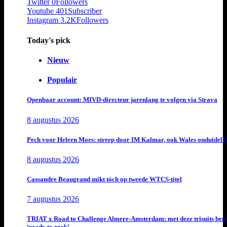
Twitter
0
Followers
Youtube
401
Subscriber
Instagram
3.2K
Followers
Today's pick
Nieuw
Populair
Openbaar account: MIVD-directeur jarenlang te volgen via Strava
8 augustus 2026
Pech voor Heleen Moes: streep door IM Kalmar, ook Wales onduideli
8 augustus 2026
Cassandre Beaugrand mikt tóch op tweede WTCS-titel
7 augustus 2026
TRIAT x Road to Challenge Almere-Amsterdam: met deze trisuits ben 
‘ready to rock’