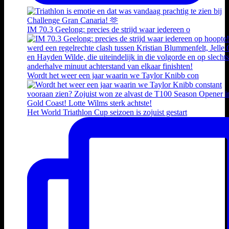
IM 70.3 Geelong: precies de strijd waar iedereen o
Wordt het weer een jaar waarin we Taylor Knibb con
Het World Triathlon Cup seizoen is zojuist gestart