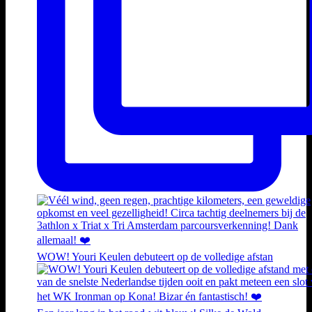
WOW! Youri Keulen debuteert op de volledige afstan