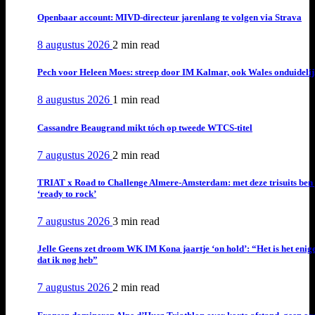
Openbaar account: MIVD-directeur jarenlang te volgen via Strava
8 augustus 2026
2 min
read
Pech voor Heleen Moes: streep door IM Kalmar, ook Wales onduideli
8 augustus 2026
1 min
read
Cassandre Beaugrand mikt tóch op tweede WTCS-titel
7 augustus 2026
2 min
read
TRIAT x Road to Challenge Almere-Amsterdam: met deze trisuits ben 
‘ready to rock’
7 augustus 2026
3 min
read
Jelle Geens zet droom WK IM Kona jaartje ‘on hold’: “Het is het enig
dat ik nog heb”
7 augustus 2026
2 min
read