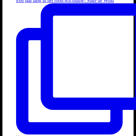
Een jaar lang in het rood-wit-blauw! Silke de Wold