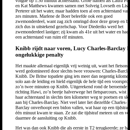
volgde op 1:30 minuut achterstand. Grote namen als Laura Phi
en Kat Matthews kwamen samen met Solveig Lovseth en Lisa
Perterer uit het water, maar hadden toen al een achterstand van
zes minuten. Marlene de Boer beleefde ook een goed
zwemonderdeel, want zag zich omringd door deze groep en b
zich dus in uitstekend gezelschap. Voor Diederiks werd het
zwemonderdeel lastiger; zij kwam als 41e uit het water en had
een achterstand van ruim elf minuten.
Knibb rijdt naar voren, Lucy Charles-Barclay k
ongelukkige penalty
Het maakte allemaal eigenlijk vrij weinig uit, want het fietsond
werd gedomineerd door slechts twee vrouwen: Charles-Barcla
Knibb. De Britse topatlete ging iets meer dan negentig kilomet
solo aan de leiding en hield eigenlijk de hele tijd een voorspro
zo’n twee minuten op Knibb. Uitgerekend rond de beroemde 
richting Hawi, zo’n beetje halverwege het fietsparcours, wist 
haar achterstand in slechts tien kilometer weg te poetsen en slo
aan bij Charles-Barclay. Niet veel later liet diezelfde Charles-
Barclay onverhoopt een bidon vallen, wat haar op een tijdstraf
één minuut kwam te staan. Ze zat die tijdstraf meteen uit en ve
daarmee de aansluiting op Knibb.
Het was dan ook Knibb die als eerste in T2 terugkeerde; ze ha