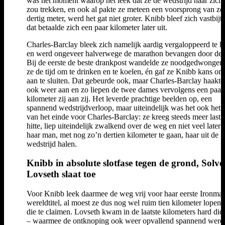
was het moment waarop het leek dat ze de wedstrijd naar zich 
zou trekken, en ook al pakte ze meteen een voorsprong van zo
dertig meter, werd het gat niet groter. Knibb bleef zich vastbijt
dat betaalde zich een paar kilometer later uit.
Charles-Barclay bleek zich namelijk aardig vergaloppeerd te 
en werd ongeveer halverwege de marathon bevangen door de h
Bij de eerste de beste drankpost wandelde ze noodgedwongen
ze de tijd om te drinken en te koelen, én gaf ze Knibb kans om
aan te sluiten. Dat gebeurde ook, maar Charles-Barclay haakte 
ook weer aan en zo liepen de twee dames vervolgens een paar
kilometer zij aan zij. Het leverde prachtige beelden op, een
spannend wedstrijdverloop, maar uiteindelijk was het ook het 
van het einde voor Charles-Barclay: ze kreeg steeds meer last 
hitte, liep uiteindelijk zwalkend over de weg en niet veel later 
haar man, met nog zo’n dertien kilometer te gaan, haar uit de
wedstrijd halen.
Knibb in absolute slotfase tegen de grond, Solve
Lovseth slaat toe
Voor Knibb leek daarmee de weg vrij voor haar eerste Ironma
wereldtitel, al moest ze dus nog wel ruim tien kilometer lopen
die te claimen. Lovseth kwam in de laatste kilometers hard dich
– waarmee de ontknoping ook weer opvallend spannend werd