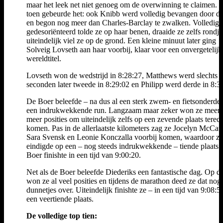
maar het leek net niet genoeg om de overwinning te claimen. 
toen gebeurde het: ook Knibb werd volledig bevangen door de 
en begon nog meer dan Charles-Barclay te zwalken. Volledig
gedesoriënteerd tolde ze op haar benen, draaide ze zelfs rondje
uiteindelijk viel ze op de grond. Een kleine minuut later ging
Solveig Lovseth aan haar voorbij, klaar voor een onvergetelijk
wereldtitel.
Lovseth won de wedstrijd in 8:28:27, Matthews werd slechts 
seconden later tweede in 8:29:02 en Philipp werd derde in 8:3
De Boer beleefde – na dus al een sterk zwem- en fietsonderdee
een indrukwekkende run. Langzaam maar zeker won ze meer 
meer posities om uiteindelijk zelfs op een zevende plaats terech
komen. Pas in de allerlaatste kilometers zag ze Jocelyn McCau
Sara Svensk en Leonie Konczalla voorbij komen, waardoor ze
eindigde op een – nog steeds indrukwekkende – tiende plaats.
Boer finishte in een tijd van 9:00:20.
Net als de Boer beleefde Diederiks een fantastische dag. Op de
won ze al veel posities en tijdens de marathon deed ze dat nog
dunnetjes over. Uiteindelijk finishte ze – in een tijd van 9:08:5
een veertiende plaats.
De volledige top tien: