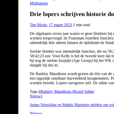
Multisports
Drie lopers schrijven historie d
Tim Moria
,
17 maart 2023
1 min
read
De afgelopen zeven jaar waren er geen finishers bij
worden toegevoegd: de Fransman Aurelien Sanchez, d
uiteindelijk drie atleten binnen de tijdslimiet de finish
Snelste finisher was uiteindelijk Sanchez, die na 58
58:42:23 uur. Voor Kelly is het de tweede keer dat hi
hij nog de snelste looptijd (Age Group) bij het WK o
slaagde hij dus in.
De Barkley Marathons wordt gezien als één van de zw
een eigenlijk ontelbare hoeveelheid hoogtemeters. P
worden bereikt. Lopers navigeren zelf. De editie va
Tags
#Barkley Marathons
#Karel Sabbe
Nieuws
Justus Nieschlag en Mathis Margirier strijden om wi
Nieuws