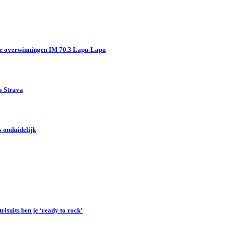
e overwinningen IM 70.3 Lapu-Lapu
a Strava
 onduidelijk
suits ben je ‘ready to rock’