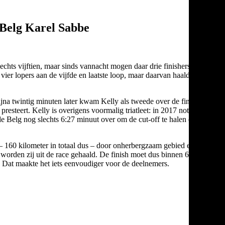
f Belg Karel Sabbe
chts vijftien, maar sinds vannacht mogen daar drie finishers aan
er lopers aan de vijfde en laatste loop, maar daarvan haalden dus
ijna twintig minuten later kwam Kelly als tweede over de finish:
presteert. Kelly is overigens voormalig triatleet: in 2017 noteerde
de Belg nog slechts 6:27 minuut over om de cut-off te halen en daar
 – 160 kilometer in totaal dus – door onherbergzaam gebied en met
worden zij uit de race gehaald. De finish moet dus binnen 60 uur
 Dat maakte het iets eenvoudiger voor de deelnemers.