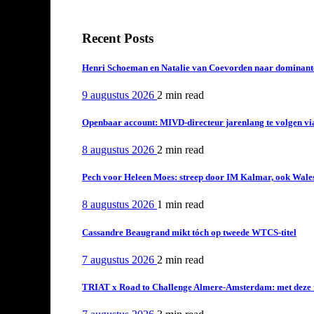
Recent Posts
Henri Schoeman en Natalie van Coevorden naar dominant
9 augustus 2026
2 min
read
Openbaar account: MIVD-directeur jarenlang te volgen vi
8 augustus 2026
2 min
read
Pech voor Heleen Moes: streep door IM Kalmar, ook Wales
8 augustus 2026
1 min
read
Cassandre Beaugrand mikt tóch op tweede WTCS-titel
7 augustus 2026
2 min
read
TRIAT x Road to Challenge Almere-Amsterdam: met deze tri