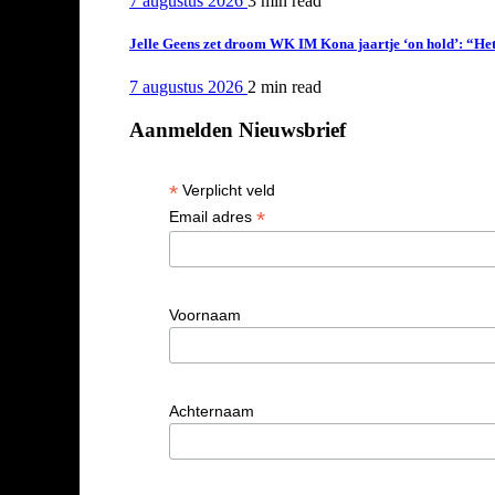
7 augustus 2026
3 min
read
Jelle Geens zet droom WK IM Kona jaartje ‘on hold’: “Het i
7 augustus 2026
2 min
read
Aanmelden Nieuwsbrief
*
Verplicht veld
*
Email adres
Voornaam
Achternaam