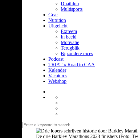
Duathlon
Multisports
Gear
Nutrition
Uitgelicht
Extreem
In beeld
Motivatie
Terugblik
Bijzondere races
Podcast
TRIAT x Road to CAA
Kalender
Vacatures
Webshop
De drie Barkley Marathons 2023 finishers (Foto: Twit