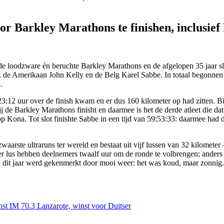
oor Barkley Marathons te finishen, inclusie
 de loodzware én beruchte Barkley Marathons en de afgelopen 35 jaar sle
e Amerikaan John Kelly en de Belg Karel Sabbe. In totaal begonnen vi
.
:23:12 uur over de finish kwam en er dus 160 kilometer op had zitten. B
j de Barkley Marathons finisht en daarmee is het de derde atleet die dat 
p Kona. Tot slot finishte Sabbe in een tijd van 59:53:33: daarmee had 
aarste ultraruns ter wereld en bestaat uit vijf lussen van 32 kilometer
er lus hebben deelnemers twaalf uur om de ronde te volbrengen; anders 
n dit jaar werd gekenmerkt door mooi weer: het was koud, maar zonnig.
nst IM 70.3 Lanzarote, winst voor Duitser