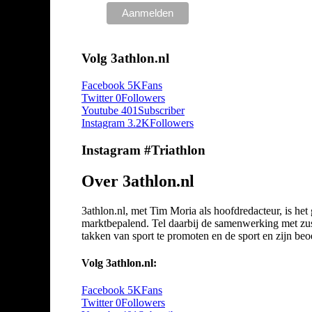
Volg 3athlon.nl
Facebook
5K
Fans
Twitter
0
Followers
Youtube
401
Subscriber
Instagram
3.2K
Followers
Instagram #Triathlon
Over 3athlon.nl
3athlon.nl, met Tim Moria als hoofdredacteur, is he
marktbepalend. Tel daarbij de samenwerking met zuste
takken van sport te promoten en de sport en zijn beoef
Volg 3athlon.nl:
Facebook
5K
Fans
Twitter
0
Followers