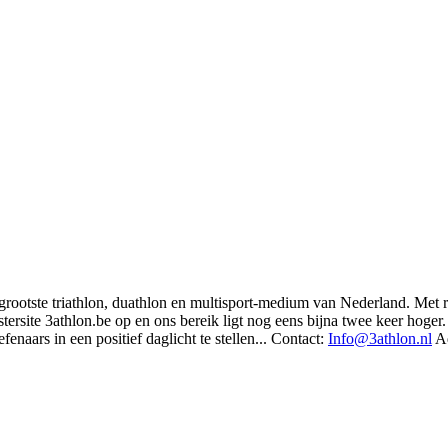
t grootste triathlon, duathlon en multisport-medium van Nederland. Met 
rsite 3athlon.be op en ons bereik ligt nog eens bijna twee keer hoger. 
enaars in een positief daglicht te stellen... Contact:
Info@3athlon.nl
Ad