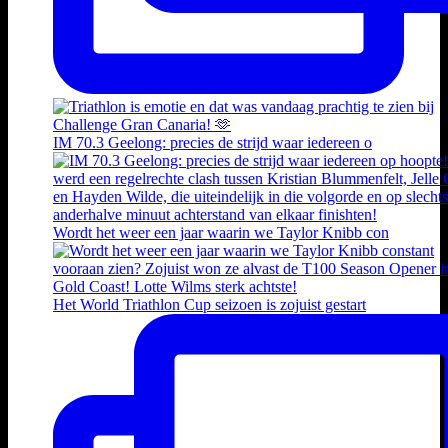
IM 70.3 Geelong: precies de strijd waar iedereen o
Wordt het weer een jaar waarin we Taylor Knibb con
Het World Triathlon Cup seizoen is zojuist gestart