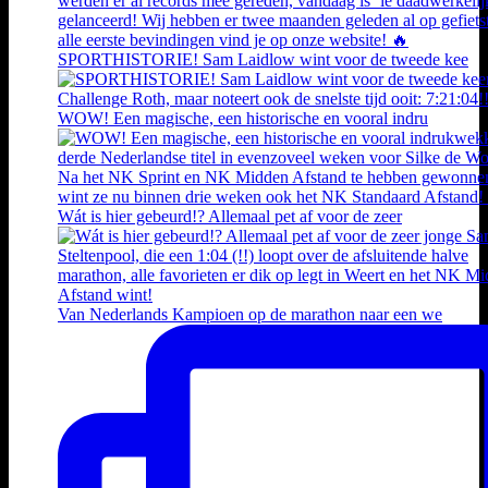
SPORTHISTORIE! Sam Laidlow wint voor de tweede kee
WOW! Een magische, een historische en vooral indru
Wát is hier gebeurd!? Allemaal pet af voor de zeer
Van Nederlands Kampioen op de marathon naar een we