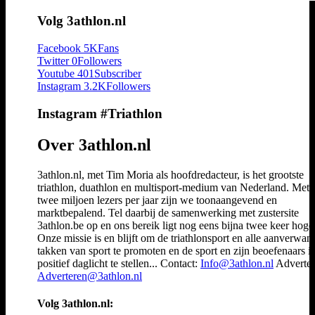
Volg 3athlon.nl
Facebook
5K
Fans
Twitter
0
Followers
Youtube
401
Subscriber
Instagram
3.2K
Followers
Instagram #Triathlon
Over 3athlon.nl
3athlon.nl, met Tim Moria als hoofdredacteur, is het grootste
triathlon, duathlon en multisport-medium van Nederland. Met 
twee miljoen lezers per jaar zijn we toonaangevend en
marktbepalend. Tel daarbij de samenwerking met zustersite
3athlon.be op en ons bereik ligt nog eens bijna twee keer hoger
Onze missie is en blijft om de triathlonsport en alle aanverwan
takken van sport te promoten en de sport en zijn beoefenaars i
positief daglicht te stellen... Contact:
Info@3athlon.nl
Adverter
Adverteren@3athlon.nl
Volg 3athlon.nl: