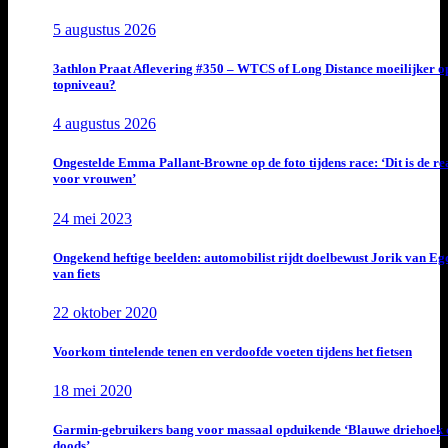
5 augustus 2026
3athlon Praat Aflevering #350 – WTCS of Long Distance moeilijker o
topniveau?
4 augustus 2026
Ongestelde Emma Pallant-Browne op de foto tijdens race: ‘Dit is de rea
voor vrouwen’
24 mei 2023
Ongekend heftige beelden: automobilist rijdt doelbewust Jorik van E
van fiets
22 oktober 2020
Voorkom tintelende tenen en verdoofde voeten tijdens het fietsen
18 mei 2020
Garmin-gebruikers bang voor massaal opduikende ‘Blauwe driehoek 
doods’