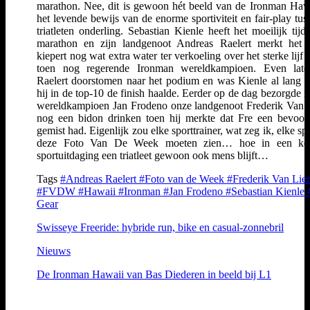
marathon. Nee, dit is gewoon hét beeld van de Ironman Haw
het levende bewijs van de enorme sportiviteit en fair-play tus
triatleten onderling. Sebastian Kienle heeft het moeilijk tijd
marathon en zijn landgenoot Andreas Raelert merkt het
kiepert nog wat extra water ter verkoeling over het sterke lijf 
toen nog regerende Ironman wereldkampioen. Even late
Raelert doorstomen naar het podium en was Kienle al lang bl
hij in de top-10 de finish haalde. Eerder op de dag bezorgde 
wereldkampioen Jan Frodeno onze landgenoot Frederik Van 
nog een bidon drinken toen hij merkte dat Fre een bevoor
gemist had. Eigenlijk zou elke sporttrainer, wat zeg ik, elke sp
deze Foto Van De Week moeten zien… hoe in een kei
sportuitdaging een triatleet gewoon ook mens blijft…
Tags
#Andreas Raelert
#Foto van de Week
#Frederik Van Lie
#FVDW
#Hawaii
#Ironman
#Jan Frodeno
#Sebastian Kienle
Gear
Swisseye Freeride: hybride run, bike en casual-zonnebril
Nieuws
De Ironman Hawaii van Bas Diederen in beeld bij L1