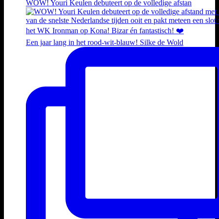
WOW! Youri Keulen debuteert op de volledige afstan
Een jaar lang in het rood-wit-blauw! Silke de Wold