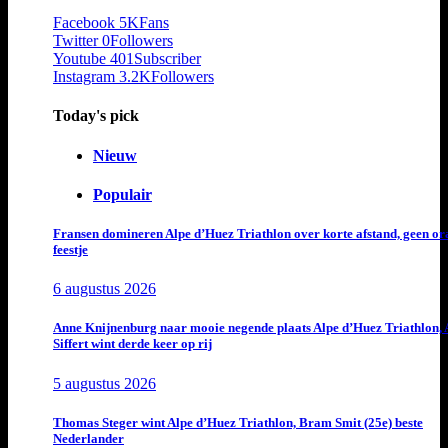
Facebook
5K
Fans
Twitter
0
Followers
Youtube
401
Subscriber
Instagram
3.2K
Followers
Today's pick
Nieuw
Populair
Fransen domineren Alpe d’Huez Triathlon over korte afstand, geen or
feestje
6 augustus 2026
Anne Knijnenburg naar mooie negende plaats Alpe d’Huez Triathlon, 
Siffert wint derde keer op rij
5 augustus 2026
Thomas Steger wint Alpe d’Huez Triathlon, Bram Smit (25e) beste
Nederlander