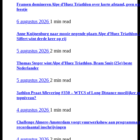
Fransen domineren Alpe d’Huez Triathlon over korte afstand, geen or
feestje
6 augustus 2026
1 min
read
Anne Knijnenburg naar mooie negende plaats Alpe d’Huez Triathlon, 
Siffert wint derde keer op rij
5 augustus 2026
2 min
read
Thomas Steger wint Alpe d’Huez Triathlon, Bram Smit (25e) beste
Nederlander
5 augustus 2026
2 min
read
3athlon Praat Aflevering #350 – WTCS of Long Distance moeilijker o
topniveau?
4 augustus 2026
1 min
read
Challenge Almere-Amsterdam voegt vuurwerkshow aan programma t
recordaantal inschrijvingen
4 augustus 2026
2 min
read