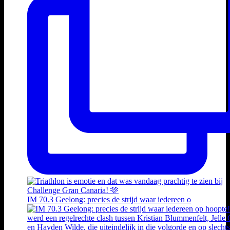
IM 70.3 Geelong: precies de strijd waar iedereen o