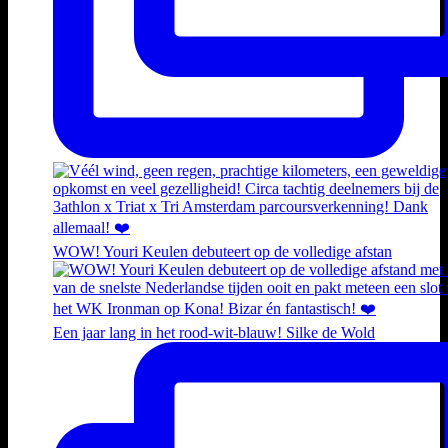
WOW! Youri Keulen debuteert op de volledige afstan
Een jaar lang in het rood-wit-blauw! Silke de Wold