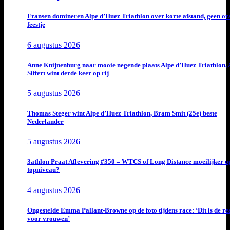
Fransen domineren Alpe d’Huez Triathlon over korte afstand, geen or
feestje
6 augustus 2026
Anne Knijnenburg naar mooie negende plaats Alpe d’Huez Triathlon, 
Siffert wint derde keer op rij
5 augustus 2026
Thomas Steger wint Alpe d’Huez Triathlon, Bram Smit (25e) beste
Nederlander
5 augustus 2026
3athlon Praat Aflevering #350 – WTCS of Long Distance moeilijker o
topniveau?
4 augustus 2026
Ongestelde Emma Pallant-Browne op de foto tijdens race: ‘Dit is de rea
voor vrouwen’