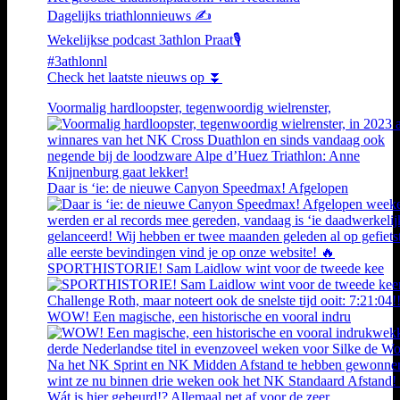
Dagelijks triathlonnieuws ✍️
Wekelijkse podcast 3athlon Praat🎙️
#3athlonnl
Check het laatste nieuws op ⏬
Voormalig hardloopster, tegenwoordig wielrenster,
Daar is ‘ie: de nieuwe Canyon Speedmax! Afgelopen
SPORTHISTORIE! Sam Laidlow wint voor de tweede kee
WOW! Een magische, een historische en vooral indru
Wát is hier gebeurd!? Allemaal pet af voor de zeer