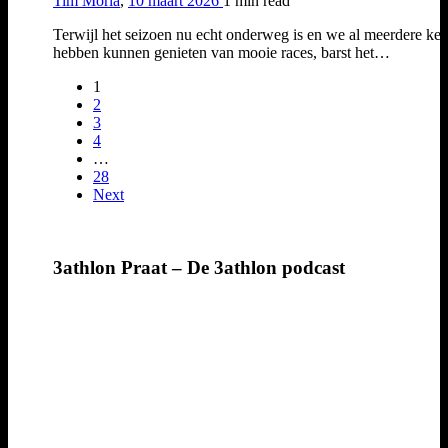
Tim Moria
,
10 maart 2026
1 min
read
Terwijl het seizoen nu echt onderweg is en we al meerdere ke
hebben kunnen genieten van mooie races, barst het…
1
2
3
4
…
28
Next
3athlon Praat – De 3athlon podcast