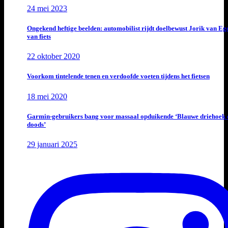
24 mei 2023
Ongekend heftige beelden: automobilist rijdt doelbewust Jorik van E
van fiets
22 oktober 2020
Voorkom tintelende tenen en verdoofde voeten tijdens het fietsen
18 mei 2020
Garmin-gebruikers bang voor massaal opduikende ‘Blauwe driehoek 
doods’
29 januari 2025