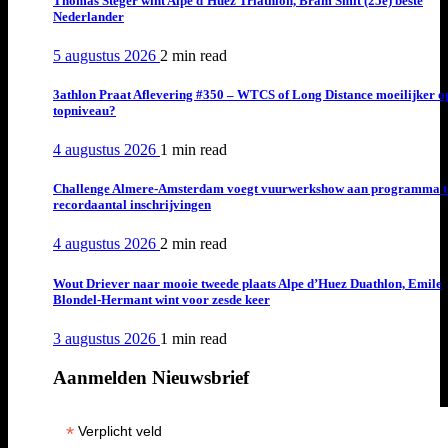
Thomas Steger wint Alpe d’Huez Triathlon, Bram Smit (25e) beste
Nederlander
5 augustus 2026
2 min
read
3athlon Praat Aflevering #350 – WTCS of Long Distance moeilijker o
topniveau?
4 augustus 2026
1 min
read
Challenge Almere-Amsterdam voegt vuurwerkshow aan programma t
recordaantal inschrijvingen
4 augustus 2026
2 min
read
Wout Driever naar mooie tweede plaats Alpe d’Huez Duathlon, Emile
Blondel-Hermant wint voor zesde keer
3 augustus 2026
1 min
read
Aanmelden Nieuwsbrief
*
Verplicht veld