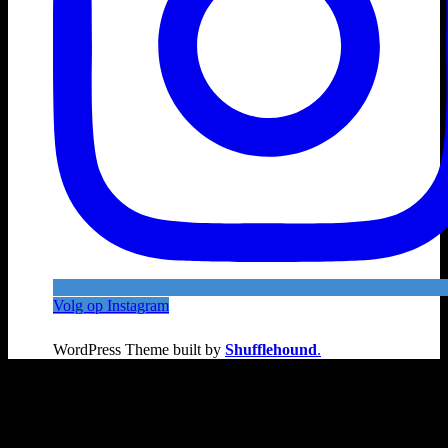
Volg op Instagram
WordPress Theme built by
Shufflehound
.