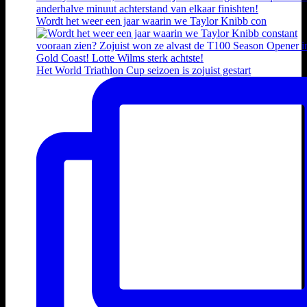
Wordt het weer een jaar waarin we Taylor Knibb con
Het World Triathlon Cup seizoen is zojuist gestart