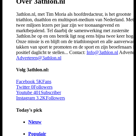
Over 3athlon.nl
3athlon.nl, met Tim Moria als hoofdredacteur, is het grootste
triathlon, duathlon en multisport-medium van Nederland. Met 
twee miljoen lezers per jaar zijn we toonaangevend en
marktbepalend. Tel daarbij de samenwerking met zustersite
3athlon.be op en ons bereik ligt nog eens bijna twee keer hoger
Onze missie is en blijft om de triathlonsport en alle aanverwan
takken van sport te promoten en de sport en zijn beoefenaars i
positief daglicht te stellen... Contact:
Info@3athlon.nl
Adverter
Adverteren@3athlon.nl
Volg 3athlon.nl:
Facebook
5K
Fans
Twitter
0
Followers
Youtube
401
Subscriber
Instagram
3.2K
Followers
Today's pick
Nieuw
Populair