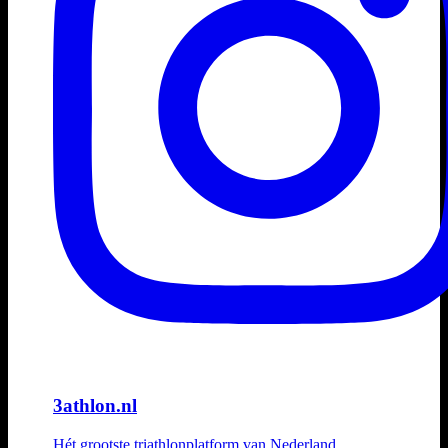
3athlon.nl
Hét grootste triathlonplatform van Nederland