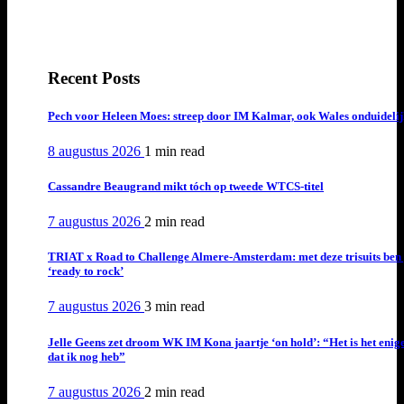
Recent Posts
Pech voor Heleen Moes: streep door IM Kalmar, ook Wales onduideli
8 augustus 2026
1 min
read
Cassandre Beaugrand mikt tóch op tweede WTCS-titel
7 augustus 2026
2 min
read
TRIAT x Road to Challenge Almere-Amsterdam: met deze trisuits ben 
‘ready to rock’
7 augustus 2026
3 min
read
Jelle Geens zet droom WK IM Kona jaartje ‘on hold’: “Het is het enig
dat ik nog heb”
7 augustus 2026
2 min
read