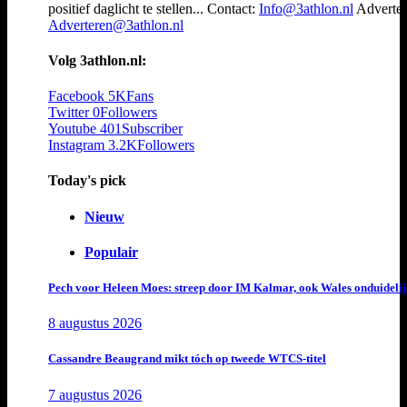
positief daglicht te stellen... Contact:
Info@3athlon.nl
Adverter
Adverteren@3athlon.nl
Volg 3athlon.nl:
Facebook
5K
Fans
Twitter
0
Followers
Youtube
401
Subscriber
Instagram
3.2K
Followers
Today's pick
Nieuw
Populair
Pech voor Heleen Moes: streep door IM Kalmar, ook Wales onduideli
8 augustus 2026
Cassandre Beaugrand mikt tóch op tweede WTCS-titel
7 augustus 2026