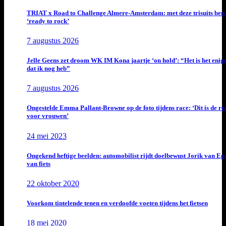
TRIAT x Road to Challenge Almere-Amsterdam: met deze trisuits ben 
‘ready to rock’
7 augustus 2026
Jelle Geens zet droom WK IM Kona jaartje ‘on hold’: “Het is het enig
dat ik nog heb”
7 augustus 2026
Ongestelde Emma Pallant-Browne op de foto tijdens race: ‘Dit is de rea
voor vrouwen’
24 mei 2023
Ongekend heftige beelden: automobilist rijdt doelbewust Jorik van E
van fiets
22 oktober 2020
Voorkom tintelende tenen en verdoofde voeten tijdens het fietsen
18 mei 2020