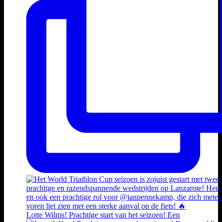
Lotte Wilms! Prachtige start van het seizoen! Een