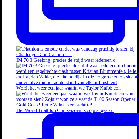
IM 70.3 Geelong: precies de strijd waar iedereen o
Wordt het weer een jaar waarin we Taylor Knibb con
Het World Triathlon Cup seizoen is zojuist gestart