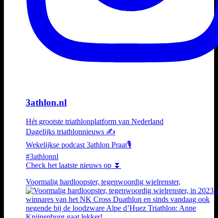
3athlon.nl
Hét grootste triathlonplatform van Nederland
Dagelijks triathlonnieuws ✍️
Wekelijkse podcast 3athlon Praat🎙️
#3athlonnl
Check het laatste nieuws op ⏬
Voormalig hardloopster, tegenwoordig wielrenster,