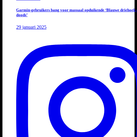
Garmin-gebruikers bang voor massaal opduikende ‘Blauwe driehoek 
doods’
29 januari 2025