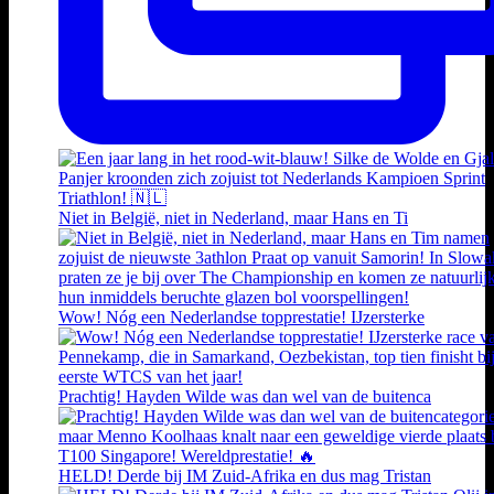
Niet in België, niet in Nederland, maar Hans en Ti
Wow! Nóg een Nederlandse topprestatie! IJzersterke
Prachtig! Hayden Wilde was dan wel van de buitenca
HELD! Derde bij IM Zuid-Afrika en dus mag Tristan