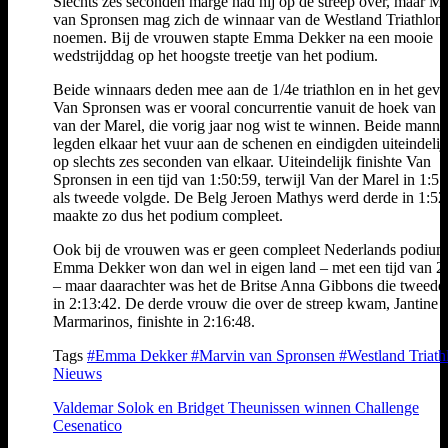
Slechts zes seconden marge had hij op de streep over, maar M
van Spronsen mag zich de winnaar van de Westland Triathlon
noemen. Bij de vrouwen stapte Emma Dekker na een mooie
wedstrijddag op het hoogste treetje van het podium.
Beide winnaars deden mee aan de 1/4e triathlon en in het geva
Van Spronsen was er vooral concurrentie vanuit de hoek van 
van der Marel, die vorig jaar nog wist te winnen. Beide mann
legden elkaar het vuur aan de schenen en eindigden uiteindelij
op slechts zes seconden van elkaar. Uiteindelijk finishte Van
Spronsen in een tijd van 1:50:59, terwijl Van der Marel in 1:5
als tweede volgde. De Belg Jeroen Mathys werd derde in 1:52
maakte zo dus het podium compleet.
Ook bij de vrouwen was er geen compleet Nederlands podium
Emma Dekker won dan wel in eigen land – met een tijd van 2
– maar daarachter was het de Britse Anna Gibbons die tweede
in 2:13:42. De derde vrouw die over de streep kwam, Jantine
Marmarinos, finishte in 2:16:48.
Tags
#Emma Dekker
#Marvin van Spronsen
#Westland Triath
Nieuws
Valdemar Solok en Bridget Theunissen winnen Challenge
Cesenatico