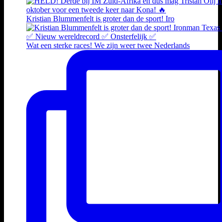
Kristian Blummenfelt is groter dan de sport! Iro
Wat een sterke races! We zijn weer twee Nederlands