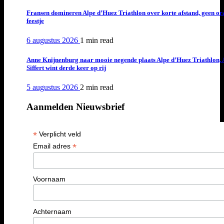
Fransen domineren Alpe d’Huez Triathlon over korte afstand, geen or
feestje
6 augustus 2026
1 min
read
Anne Knijnenburg naar mooie negende plaats Alpe d’Huez Triathlon, 
Siffert wint derde keer op rij
5 augustus 2026
2 min
read
Aanmelden Nieuwsbrief
*
Verplicht veld
*
Email adres
Voornaam
Achternaam