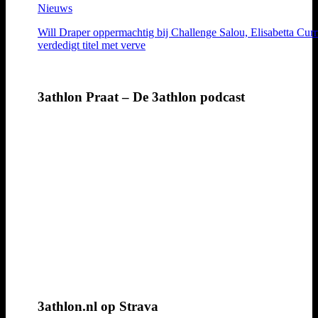
Nieuws
Will Draper oppermachtig bij Challenge Salou, Elisabetta Curr
verdedigt titel met verve
3athlon Praat – De 3athlon podcast
3athlon.nl op Strava