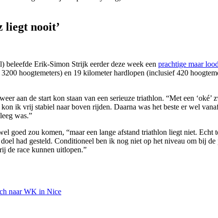
liegt nooit’
ll) beleefde Erik-Simon Strijk eerder deze week een
prachtige maar loo
 3200 hoogtemeters) en 19 kilometer hardlopen (inclusief 420 hoogtemete
k’ weer aan de start kon staan van een serieuze triathlon. “Met een ‘oké
kon ik vrij stabiel naar boven rijden. Daarna was het beste er wel va
 leeg was.”
 wel goed zou komen, “maar een lange afstand triathlon liegt niet. Echt 
ls doel had gesteld. Conditioneel ben ik nog niet op het niveau om bij de
vrij de race kunnen uitlopen.”
och naar WK in Nice