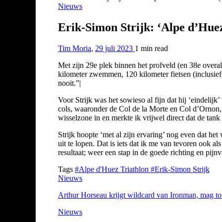
Nieuws
Erik-Simon Strijk: ‘Alpe d’Huez 
Tim Moria
,
29 juli 2023
1 min
read
Met zijn 29e plek binnen het profveld (en 38e overa
kilometer zwemmen, 120 kilometer fietsen (inclusief
nooit.”|
Voor Strijk was het sowieso al fijn dat hij ‘eindelij
cols, waaronder de Col de la Morte en Col d’Ornon, 
wisselzone in en merkte ik vrijwel direct dat de tank
Strijk hoopte ‘met al zijn ervaring’ nog even dat het
uit te lopen. Dat is iets dat ik me van tevoren ook a
resultaat; weer een stap in de goede richting en pijn
Tags
#Alpe d'Huez Triathlon
#Erik-Simon Strijk
Nieuws
Arthur Horseau krijgt wildcard van Ironman, mag t
Nieuws