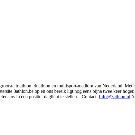
t grootste triathlon, duathlon en multisport-medium van Nederland. Met 
rsite 3athlon.be op en ons bereik ligt nog eens bijna twee keer hoger. 
enaars in een positief daglicht te stellen... Contact:
Info@3athlon.nl
Ad