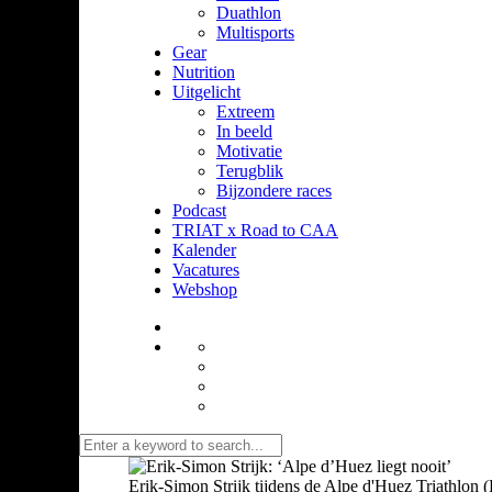
Duathlon
Multisports
Gear
Nutrition
Uitgelicht
Extreem
In beeld
Motivatie
Terugblik
Bijzondere races
Podcast
TRIAT x Road to CAA
Kalender
Vacatures
Webshop
Erik-Simon Strijk tijdens de Alpe d'Huez Triathlon (F