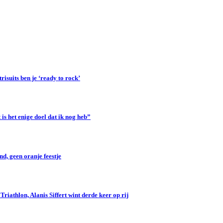
suits ben je ‘ready to rock’
s het enige doel dat ik nog heb”
d, geen oranje feestje
iathlon, Alanis Siffert wint derde keer op rij