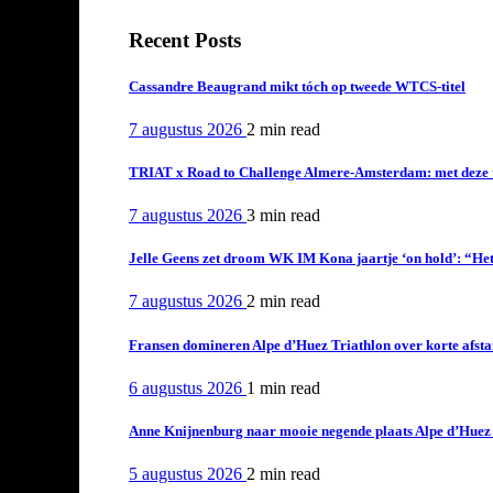
Recent Posts
Cassandre Beaugrand mikt tóch op tweede WTCS-titel
7 augustus 2026
2 min
read
TRIAT x Road to Challenge Almere-Amsterdam: met deze tri
7 augustus 2026
3 min
read
Jelle Geens zet droom WK IM Kona jaartje ‘on hold’: “Het i
7 augustus 2026
2 min
read
Fransen domineren Alpe d’Huez Triathlon over korte afstan
6 augustus 2026
1 min
read
Anne Knijnenburg naar mooie negende plaats Alpe d’Huez Tr
5 augustus 2026
2 min
read