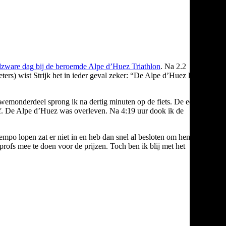
dzware dag bij de beroemde Alpe d’Huez Triathlon
. Na 2.2
rs) wist Strijk het in ieder geval zeker: “De Alpe d’Huez liegt
’ zwemonderdeel sprong ik na dertig minuten op de fiets. De eerste
naf. De Alpe d’Huez was overleven. Na 4:19 uur dook ik de
tempo lopen zat er niet in en heb dan snel al besloten om hem rustig
 profs mee te doen voor de prijzen. Toch ben ik blij met het