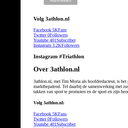
Volg 3athlon.nl
Facebook
5K
Fans
Twitter
0
Followers
Youtube
401
Subscriber
Instagram
3.2K
Followers
Instagram #Triathlon
Over 3athlon.nl
3athlon.nl, met Tim Moria als hoofdredacteur, is he
marktbepalend. Tel daarbij de samenwerking met zuste
takken van sport te promoten en de sport en zijn beoef
Volg 3athlon.nl:
Facebook
5K
Fans
Twitter
0
Followers
Youtube
401
Subscriber