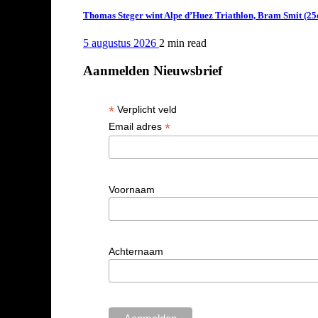
Thomas Steger wint Alpe d’Huez Triathlon, Bram Smit (25
5 augustus 2026
2 min
read
Aanmelden Nieuwsbrief
*
Verplicht veld
*
Email adres
Voornaam
Achternaam