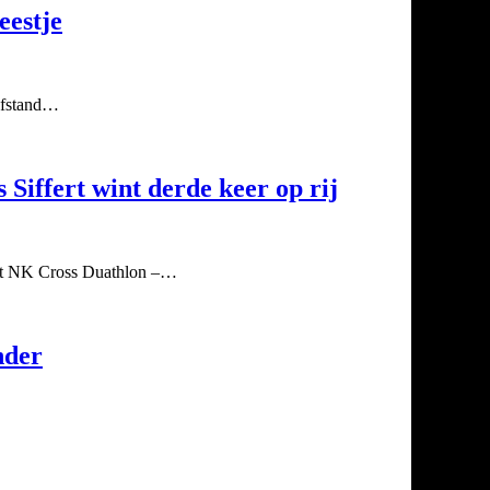
eestje
 afstand…
Siffert wint derde keer op rij
het NK Cross Duathlon –…
nder