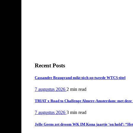
Recent Posts
Cassandre Beaugrand mikt tóch op tweede WTCS-titel
7 augustus 2026
2 min
read
TRIAT x Road to Challenge Almere-Amsterdam: met deze tri
7 augustus 2026
3 min
read
Jelle Geens zet droom WK IM Kona jaartje ‘on hold’: “Het i