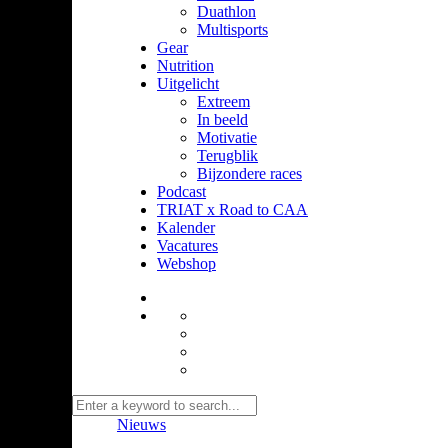
Duathlon
Multisports
Gear
Nutrition
Uitgelicht
Extreem
In beeld
Motivatie
Terugblik
Bijzondere races
Podcast
TRIAT x Road to CAA
Kalender
Vacatures
Webshop
Nieuws