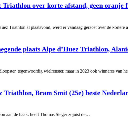
riathlon over korte afstand, geen oranje f
’Huez Triathlon al plaatsvond, werd er vandaag geracet over de kortere
ende plaats Alpe d’Huez Triathlon, Alanis 
loopster, tegenwoordig wielrenster, maar in 2023 ook winnares van 
 Triathlon, Bram Smit (25e) beste Nederla
choon aan de haak, heeft Thomas Steger zojuist de…