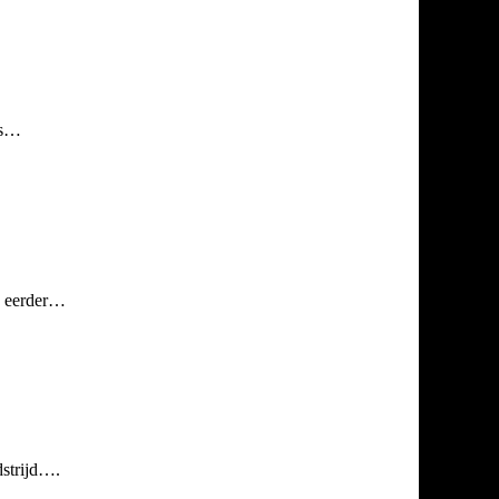
ts…
ze eerder…
dstrijd….