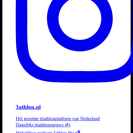
3athlon.nl
Hét grootste triathlonplatform van Nederland
Dagelijks triathlonnieuws ✍️
Wekelijkse podcast 3athlon Praat🎙️