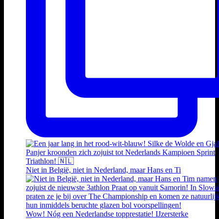
Niet in België, niet in Nederland, maar Hans en Ti
Wow! Nóg een Nederlandse topprestatie! IJzersterke