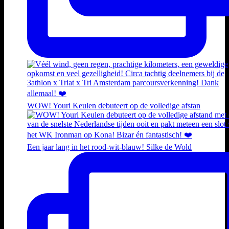
WOW! Youri Keulen debuteert op de volledige afstan
Een jaar lang in het rood-wit-blauw! Silke de Wold