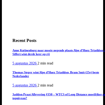
Recent Posts
Anne Knijnenburg naar mooie negende plaats Alpe d’Huez Triathlon, 
Siffert wint derde keer op rij
5 augustus 2026
2 min
read
Thomas Steger wint Alpe d’Huez Triathlon, Bram Smit (25e) beste
Nederlander
5 augustus 2026
2 min
read
3athlon Praat Aflevering #350 – WTCS of Long Distance moeilijker o
topniveau?