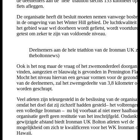
de deelnemers aan de ‘hele’ triathlon slechts 153 kilometer op 
fiets afleggen.
De organisatie heeft dit besluit moeten nemen vanwege bosbr
in de omgeving van het Winter Hill gebied. De luchtkwaliteit 
het gebied waar wel doorheen wordt gefietst, wordt voortdure
getest om zeker te zijn van voldoende niveau.
Deelnemers aan de hele triathlon van de Ironman UK zull
theboltonnews)
Ook is het nog maar de vraag of het zwemonderdeel doorgang
vinden, aangezien er blauwalg is gevonden in Pennington Flas
Mocht het niveau hiervan een gevaar vormen voor de gezondh
van de deelnemers, zal het zwemgedeelte van 3,8 kilometer o
worden geschrapt.
Veel atleten zijn teleurgesteld in de beslissing van de organisati
omdat het doel dat zij zichzelf hadden gesteld– het volbrengen
een volledige Ironman – nu bij voorbaat al niet meer haalbaar 
organisatie geeft geen restitutie van het inschrijfgeld. Ondanks
gewijzigde afstand biedt Ironman UK Bolton atleten wel de
mogelijkheid om zich te kwalificeren voor het WK Ironman o
Hawaii.