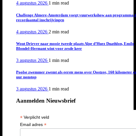
4 augustus 2026
1 min
read
Challenge Almere-Amsterdam voegt vuurwerkshow aan programma t
recordaantal inschrijvingen
4 augustus 2026
2 min
read
Wout Driever naar mooie tweede plaats Alpe d’Huez Duathlon, Emile
Blondel-Hermant wint voor zesde keer
3 augustus 2026
1 min
read
Poolse zwemmer zwemt als eerste mens over Oostzee, 160 kilometer e
uur nonstop
3 augustus 2026
1 min
read
Aanmelden Nieuwsbrief
*
Verplicht veld
*
Email adres