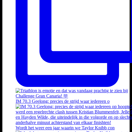
IM 70.3 Geelong: precies de strijd waar iedereen o
Wordt het weer een jaar waarin we Taylor Knibb con