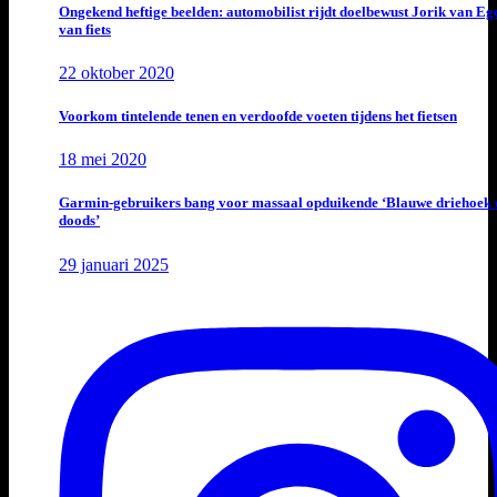
Ongekend heftige beelden: automobilist rijdt doelbewust Jorik van E
van fiets
22 oktober 2020
Voorkom tintelende tenen en verdoofde voeten tijdens het fietsen
18 mei 2020
Garmin-gebruikers bang voor massaal opduikende ‘Blauwe driehoek 
doods’
29 januari 2025