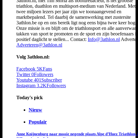
3athlon.nl, met Tim Moria als hoofdredacteur, is het grootste
triathlon, duathlon en multisport-medium van Nederland. Met 
twee miljoen lezers per jaar zijn we toonaangevend en
marktbepalend. Tel daarbij de samenwerking met zustersite
3athlon.be op en ons bereik ligt nog eens bijna twee keer hoger
Onze missie is en blijft om de triathlonsport en alle aanverwan
takken van sport te promoten en de sport en zijn beoefenaars i
positief daglicht te stellen... Contact:
Info@3athlon.nl
Adverter
Adverteren@3athlon.nl
Volg 3athlon.nl:
Facebook
5K
Fans
Twitter
0
Followers
Youtube
401
Subscriber
Instagram
3.2K
Followers
Today's pick
Nieuw
Populair
Anne Knijnenburg naar mooie negende plaats Alpe d’Huez Triathlon, 