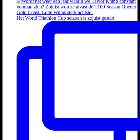
Het World Triathlon Cup seizoen is zojuist gestart