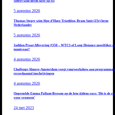
Siffert wint derde keer op rij
5 augustus 2026
Thomas Steger wint Alpe d’Huez Triathlon, Bram Smit (25e) beste
Nederlander
5 augustus 2026
3athlon Praat Aflevering #350 – WTCS of Long Distance moeilijker o
topniveau?
4 augustus 2026
Challenge Almere-Amsterdam voegt vuurwerkshow aan programma t
recordaantal inschrijvingen
4 augustus 2026
Ongestelde Emma Pallant-Browne op de foto tijdens race: ‘Dit is de rea
voor vrouwen’
24 mei 2023