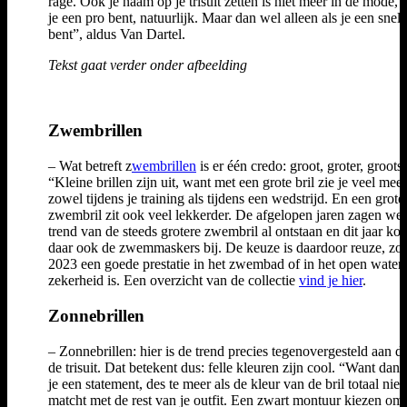
rage. Ook je naam op je trisuit zetten is niet meer in de mode, t
je een pro bent, natuurlijk. Maar dan wel alleen als je een snell
bent”, aldus Van Dartel.
Tekst gaat verder onder afbeelding
Zwembrillen
– Wat betreft z
wembrillen
is er één credo: groot, groter, grootst
“Kleine brillen zijn uit, want met een grote bril zie je veel meer
zowel tijdens je training als tijdens een wedstrijd. En een grote
zwembril zit ook veel lekkerder. De afgelopen jaren zagen we
trend van de steeds grotere zwembril al ontstaan en dit jaar k
daar ook de zwemmaskers bij. De keuze is daardoor reuze, zod
2023 een goede prestatie in het zwembad of in het open water
zekerheid is. Een overzicht van de collectie
vind je hier
.
Zonnebrillen
– Zonnebrillen: hier is de trend precies tegenovergesteld aan d
de trisuit. Dat betekent dus: felle kleuren zijn cool. “Want dan
je een statement, des te meer als de kleur van de bril totaal niet
matcht met de rest van je outfit. Een zwart montuur kiezen omd