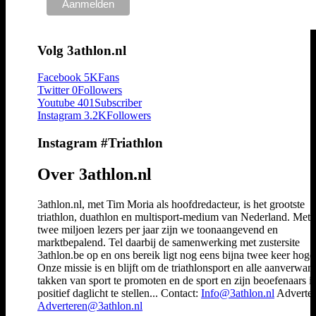
Volg 3athlon.nl
Facebook
5K
Fans
Twitter
0
Followers
Youtube
401
Subscriber
Instagram
3.2K
Followers
Instagram #Triathlon
Over 3athlon.nl
3athlon.nl, met Tim Moria als hoofdredacteur, is het grootste
triathlon, duathlon en multisport-medium van Nederland. Met 
twee miljoen lezers per jaar zijn we toonaangevend en
marktbepalend. Tel daarbij de samenwerking met zustersite
3athlon.be op en ons bereik ligt nog eens bijna twee keer hoger
Onze missie is en blijft om de triathlonsport en alle aanverwan
takken van sport te promoten en de sport en zijn beoefenaars i
positief daglicht te stellen... Contact:
Info@3athlon.nl
Adverter
Adverteren@3athlon.nl