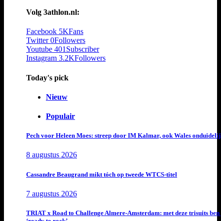
Volg 3athlon.nl:
Facebook
5K
Fans
Twitter
0
Followers
Youtube
401
Subscriber
Instagram
3.2K
Followers
Today's pick
Nieuw
Populair
Pech voor Heleen Moes: streep door IM Kalmar, ook Wales onduideli
8 augustus 2026
Cassandre Beaugrand mikt tóch op tweede WTCS-titel
7 augustus 2026
TRIAT x Road to Challenge Almere-Amsterdam: met deze trisuits ben 
‘ready to rock’