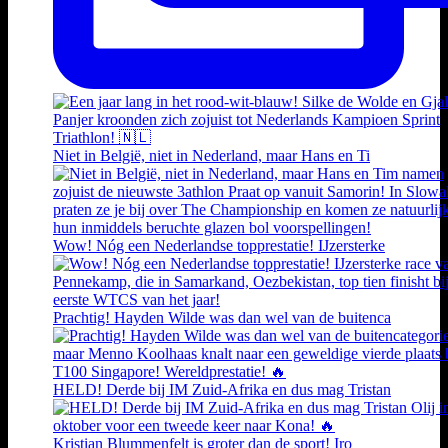
Niet in België, niet in Nederland, maar Hans en Ti
Wow! Nóg een Nederlandse topprestatie! IJzersterke
Prachtig! Hayden Wilde was dan wel van de buitenca
HELD! Derde bij IM Zuid-Afrika en dus mag Tristan
Kristian Blummenfelt is groter dan de sport! Iro