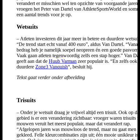
verandert er misschien wel ten opzichte van voorgaande jaren
vroegen het Peter van Dartel van AthleteSportsWorld en som
een aantal trends voor je op.
Wetsuits
– Atleten investeren dit jaar meer in betere en duurdere wetsuit
“De trend start echt vanaf 400 euro”, aldus Van Dartel. “Vanaf
bedrag heb je namelijk soepel neopreen én een goede pasvorm
Vaak gaan atleten tegenwoordig zelfs een stap hoger.” Van Dar
geeft aan dat de
Huub Varman
zeer populair is. “En zelfs ook 
duurdere
Zone3 Vanquish
“, besluit hij.
Tekst gaat verder onder afbeelding
Trisuits
– Onder je wetsuit draag je vrijwel altijd een trisuit. Ook op da
gebied is er een verandering zichtbaar: vroeger waren trisuits 
mouwen veruit het meest populair, maar dat verandert rap.
“Afgelopen jaren was mouwloos de trend, maar nu gaat men 
gekleed. Felle kleurcombinaties zijn uit; één mooie unikleur is