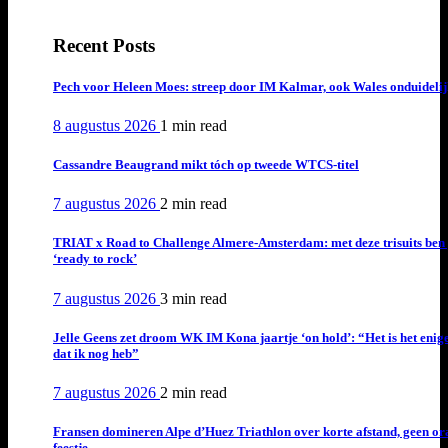
Recent Posts
Pech voor Heleen Moes: streep door IM Kalmar, ook Wales onduideli
8 augustus 2026
1 min
read
Cassandre Beaugrand mikt tóch op tweede WTCS-titel
7 augustus 2026
2 min
read
TRIAT x Road to Challenge Almere-Amsterdam: met deze trisuits ben 
‘ready to rock’
7 augustus 2026
3 min
read
Jelle Geens zet droom WK IM Kona jaartje ‘on hold’: “Het is het enig
dat ik nog heb”
7 augustus 2026
2 min
read
Fransen domineren Alpe d’Huez Triathlon over korte afstand, geen or
feestje