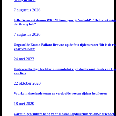
7 augustus 2026
Jelle Geens zet droom WK IM Kona jaartje ‘on hold’: “Het is het enig
dat ik nog heb”
7 augustus 2026
Ongestelde Emma Pallant-Browne op de foto tijdens race: ‘Dit is de rea
voor vrouwen’
24 mei 2023
Ongekend heftige beelden: automobilist rijdt doelbewust Jorik van E
van fiets
22 oktober 2020
Voorkom tintelende tenen en verdoofde voeten tijdens het fietsen
18 mei 2020
Garmin-gebruikers bang voor massaal opduikende ‘Blauwe driehoek 