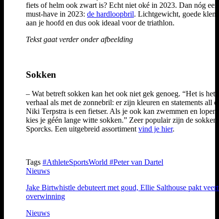
fiets of helm ook zwart is? Echt niet oké in 2023. Dan nóg een
must-have in 2023:
de hardloopbril
. Lichtgewicht, goede kle
aan je hoofd en dus ook ideaal voor de triathlon.
Tekst gaat verder onder afbeelding
Sokken
– Wat betreft sokken kan het ook niet gek genoeg. “Het is hetz
verhaal als met de zonnebril: er zijn kleuren en statements all o
Niki Terpstra is een fietser. Als je ook kan zwemmen en lopen
kies je géén lange witte sokken.” Zeer populair zijn de sokken
Sporcks. Een uitgebreid assortiment
vind je hier
.
Tags
#AthleteSportsWorld
#Peter van Dartel
Nieuws
Jake Birtwhistle debuteert met goud, Ellie Salthouse pakt veer
overwinning
Nieuws