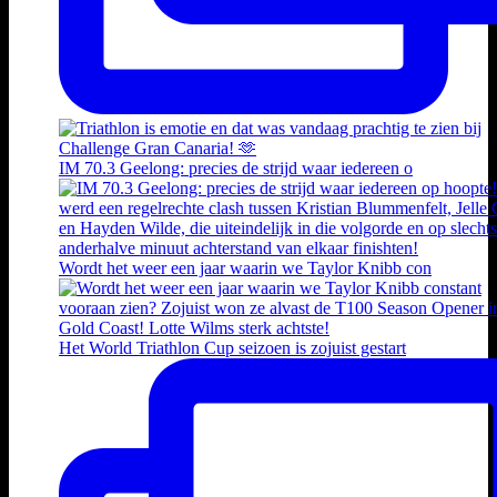
IM 70.3 Geelong: precies de strijd waar iedereen o
Wordt het weer een jaar waarin we Taylor Knibb con
Het World Triathlon Cup seizoen is zojuist gestart