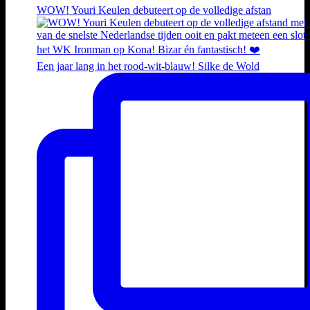
WOW! Youri Keulen debuteert op de volledige afstan
Een jaar lang in het rood-wit-blauw! Silke de Wold