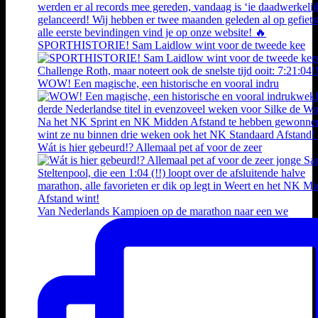
SPORTHISTORIE! Sam Laidlow wint voor de tweede kee
WOW! Een magische, een historische en vooral indru
Wát is hier gebeurd!? Allemaal pet af voor de zeer
Van Nederlands Kampioen op de marathon naar een we