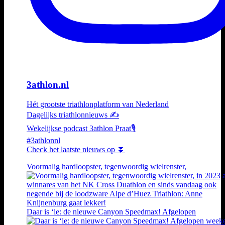
3athlon.nl
Hét grootste triathlonplatform van Nederland
Dagelijks triathlonnieuws ✍️
Wekelijkse podcast 3athlon Praat🎙️
#3athlonnl
Check het laatste nieuws op ⏬
Voormalig hardloopster, tegenwoordig wielrenster,
Daar is ‘ie: de nieuwe Canyon Speedmax! Afgelopen