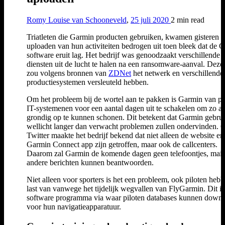
Romy Louise van Schooneveld
,
25 juli 2020
2 min
read
Triatleten die Garmin producten gebruiken, kwamen gisteren bi
uploaden van hun activiteiten bedrogen uit toen bleek dat de 
software eruit lag. Het bedrijf was genoodzaakt verschillende 
diensten uit de lucht te halen na een ransomware-aanval. Deze
zou volgens bronnen van
ZDNet
het netwerk en verschillende
productiesystemen versleuteld hebben.
Om het probleem bij de wortel aan te pakken is Garmin van pl
IT-systemenen voor een aantal dagen uit te schakelen om zo al
grondig op te kunnen schonen. Dit betekent dat Garmin gebrui
wellicht langer dan verwacht problemen zullen ondervinden. 
Twitter maakte het bedrijf bekend dat niet alleen de website en
Garmin Connect app zijn getroffen, maar ook de callcenters.
Daarom zal Garmin de komende dagen geen telefoontjes, mail
andere berichten kunnen beantwoorden.
Niet alleen voor sporters is het een probleem, ook piloten hebb
last van vanwege het tijdelijk wegvallen van FlyGarmin. Dit is
software programma via waar piloten databases kunnen down
voor hun navigatieapparatuur.