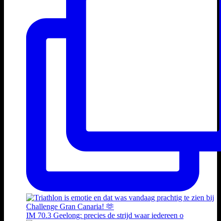
IM 70.3 Geelong: precies de strijd waar iedereen o