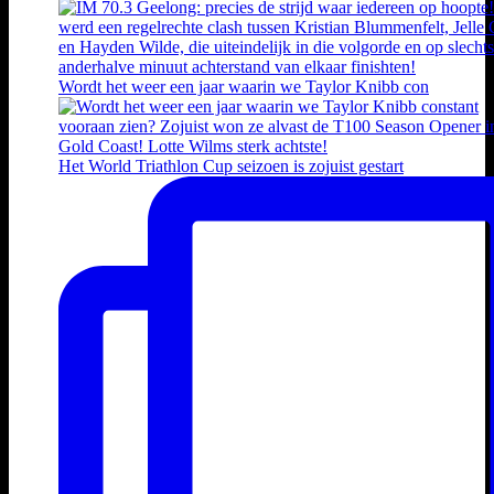
Wordt het weer een jaar waarin we Taylor Knibb con
Het World Triathlon Cup seizoen is zojuist gestart