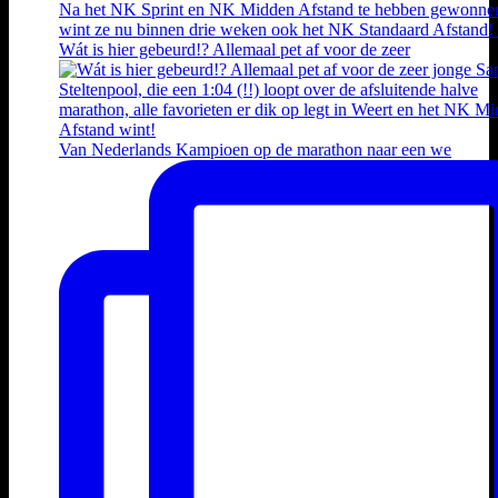
Wát is hier gebeurd!? Allemaal pet af voor de zeer
Van Nederlands Kampioen op de marathon naar een we