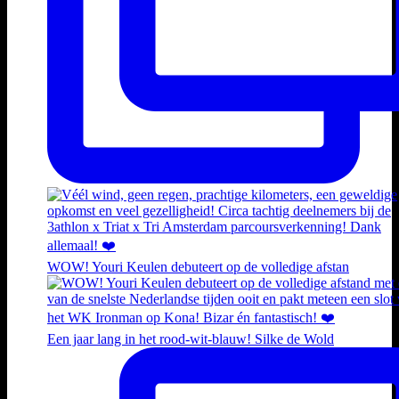
WOW! Youri Keulen debuteert op de volledige afstan
Een jaar lang in het rood-wit-blauw! Silke de Wold