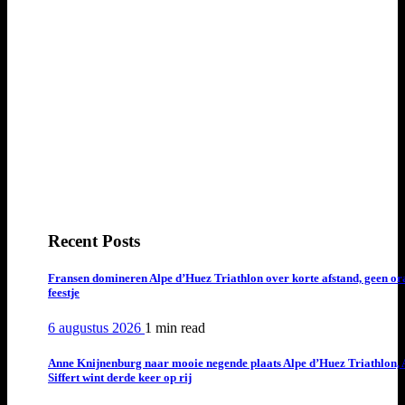
Recent Posts
Fransen domineren Alpe d’Huez Triathlon over korte afstand, geen or
feestje
6 augustus 2026
1 min
read
Anne Knijnenburg naar mooie negende plaats Alpe d’Huez Triathlon, 
Siffert wint derde keer op rij