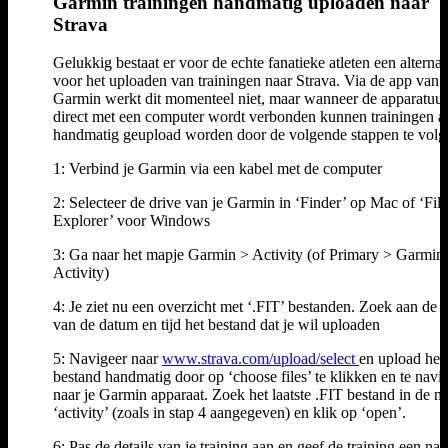
Garmin trainingen handmatig uploaden naar
Strava
Gelukkig bestaat er voor de echte fanatieke atleten een alternat
voor het uploaden van trainingen naar Strava. Via de app van
Garmin werkt dit momenteel niet, maar wanneer de apparatuur
direct met een computer wordt verbonden kunnen trainingen a
handmatig geupload worden door de volgende stappen te volg
1: Verbind je Garmin via een kabel met de computer
2: Selecteer de drive van je Garmin in ‘Finder’ op Mac of ‘File
Explorer’ voor Windows
3: Ga naar het mapje Garmin > Activity (of Primary > Garmin
Activity)
4: Je ziet nu een overzicht met ‘.FIT’ bestanden. Zoek aan de 
van de datum en tijd het bestand dat je wil uploaden
5: Navigeer naar
www.strava.com/upload/select
en upload het
bestand handmatig door op ‘choose files’ te klikken en te navi
naar je Garmin apparaat. Zoek het laatste .FIT bestand in de 
‘activity’ (zoals in stap 4 aangegeven) en klik op ‘open’.
6: Pas de details van je training aan en geef de training een na