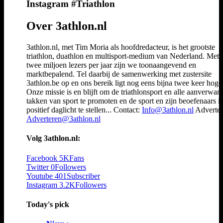
Instagram #Triathlon
Over 3athlon.nl
3athlon.nl, met Tim Moria als hoofdredacteur, is het grootste
triathlon, duathlon en multisport-medium van Nederland. Met 
twee miljoen lezers per jaar zijn we toonaangevend en
marktbepalend. Tel daarbij de samenwerking met zustersite
3athlon.be op en ons bereik ligt nog eens bijna twee keer hoger
Onze missie is en blijft om de triathlonsport en alle aanverwan
takken van sport te promoten en de sport en zijn beoefenaars i
positief daglicht te stellen... Contact:
Info@3athlon.nl
Adverter
Adverteren@3athlon.nl
Volg 3athlon.nl:
Facebook
5K
Fans
Twitter
0
Followers
Youtube
401
Subscriber
Instagram
3.2K
Followers
Today's pick