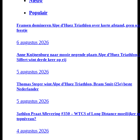
Nieuw
Populair
Fransen domineren Alpe d’Huez Triathlon over korte afstand, geen or
feestje
6 augustus 2026
Anne Knijnenburg naar mooie negende plaats Alpe d’Huez Triathlon, 
Siffert wint derde keer op rij
5 augustus 2026
Thomas Steger wint Alpe d’Huez Triathlon, Bram Smit (25e) beste
Nederlander
5 augustus 2026
3athlon Praat Aflevering #350 – WTCS of Long Distance moeilijker o
topniveau?
4 augustus 2026