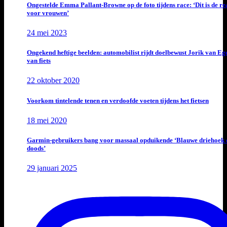
Ongestelde Emma Pallant-Browne op de foto tijdens race: ‘Dit is de rea
voor vrouwen’
24 mei 2023
Ongekend heftige beelden: automobilist rijdt doelbewust Jorik van E
van fiets
22 oktober 2020
Voorkom tintelende tenen en verdoofde voeten tijdens het fietsen
18 mei 2020
Garmin-gebruikers bang voor massaal opduikende ‘Blauwe driehoek 
doods’
29 januari 2025