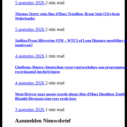
5 augustus 2026
2 min
read
Thomas Steger wint Alpe d’Huez Triathlon, Bram Smit (25e) beste
Nederlander
5 augustus 2026
2 min
read
3athlon Praat Aflevering #350 – WTCS of Long Distance moeilijker o
topniveau?
4 augustus 2026
1 min
read
Challenge Almere-Amsterdam voegt vuurwerkshow aan programma t
recordaantal inschrijvingen
4 augustus 2026
2 min
read
Wout Driever naar mooie tweede plaats Alpe d’Huez Duathlon, Emile
Blondel-Hermant wint voor zesde keer
3 augustus 2026
1 min
read
Aanmelden Nieuwsbrief