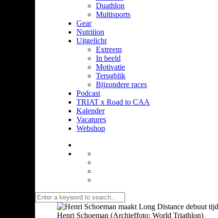
Duathlon
Multisports
Gear
Nutrition
Uitgelicht
Extreem
In beeld
Motivatie
Terugblik
Bijzondere races
Podcast
TRIAT x Road to CAA
Kalender
Vacatures
Webshop
Henri Schoeman (Archieffoto: World Triathlon)