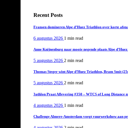
Recent Posts
Fransen domineren Alpe d’Huez Triathlon over korte afstan
6 augustus 2026
1 min
read
Anne Knijnenburg naar mooie negende plaats Alpe d’Huez Tr
5 augustus 2026
2 min
read
Thomas Steger wint Alpe d’Huez Triathlon, Bram Smit (25
5 augustus 2026
2 min
read
3athlon Praat Aflevering #350 – WTCS of Long Distance m
4 augustus 2026
1 min
read
Challenge Almere-Amsterdam voegt vuurwerkshow aan pro
4 augustus 2026
2 min
read