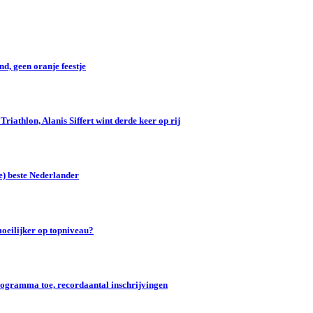
d, geen oranje feestje
iathlon, Alanis Siffert wint derde keer op rij
e) beste Nederlander
oeilijker op topniveau?
gramma toe, recordaantal inschrijvingen