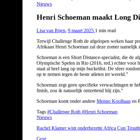
Nieuws
Henri Schoeman maakt Long Dis
Lisa van Rijen
,
9 maart 2025
1 min
read
Terwijl Challenge Roth de afgelopen weken haar pr
Afrikaan Henri Schoeman zal deze zomer namelijk zi
Schoeman is een Short Distance-specialist, die de a
Olympische Spelen in Rio (2016, red.) echter voor h
staat al heel lang op mijn bucketlist. De sfeer rond
op te nemen tegen de beste atleten ter wereld.”
Schoeman zegt geen specifieke verwachtingen te hebb
finish, zou ik natuurlijk ontzettend blij zijn.”
Schoeman komt onder andere
Menno Koolhaas
en P
Tags
#Challenge Roth
#Henri Schoeman
Nieuws
Rachel Klamer wint onderbezette Africa Cup Trout
Gear