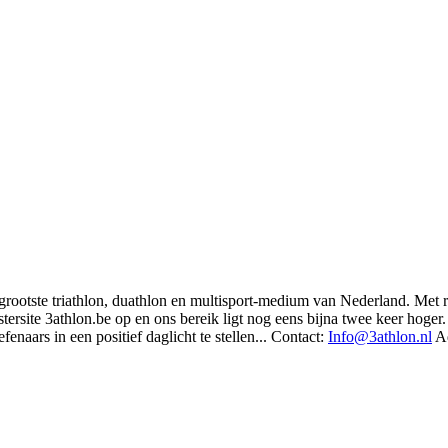
t grootste triathlon, duathlon en multisport-medium van Nederland. Met 
rsite 3athlon.be op en ons bereik ligt nog eens bijna twee keer hoger. 
enaars in een positief daglicht te stellen... Contact:
Info@3athlon.nl
Ad