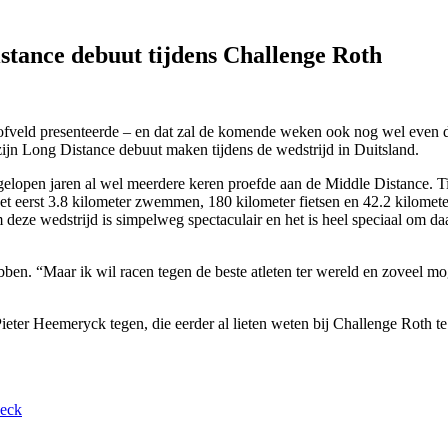
tance debuut tijdens Challenge Roth
ofveld presenteerde – en dat zal de komende weken ook nog wel even 
jn Long Distance debuut maken tijdens de wedstrijd in Duitsland.
fgelopen jaren al wel meerdere keren proefde aan de Middle Distance. 
et eerst 3.8 kilometer zwemmen, 180 kilometer fietsen en 42.2 kilomet
om deze wedstrijd is simpelweg spectaculair en het is heel speciaal om d
en. “Maar ik wil racen tegen de beste atleten ter wereld en zoveel mog
ieter Heemeryck tegen, die eerder al lieten weten bij Challenge Roth te 
beck