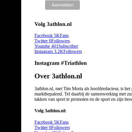
Volg 3athlon.nl
Facebook
5K
Fans
Twitter
0
Followers
Youtube
401
Subscriber
Instagram
3.2K
Followers
Instagram #Triathlon
Over 3athlon.nl
3athlon.nl, met Tim Moria als hoofdredacteur, is he
marktbepalend. Tel daarbij de samenwerking met zuste
takken van sport te promoten en de sport en zijn beoef
Volg 3athlon.nl:
Facebook
5K
Fans
Twitter
0
Followers