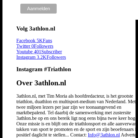
Volg 3athlon.nl
Facebook
5K
Fans
Twitter
0
Followers
Youtube
401
Subscriber
Instagram
3.2K
Followers
Instagram #Triathlon
Over 3athlon.nl
3athlon.nl, met Tim Moria als hoofdredacteur, is het grootste
triathlon, duathlon en multisport-medium van Nederland. Met 
twee miljoen lezers per jaar zijn we toonaangevend en
marktbepalend. Tel daarbij de samenwerking met zustersite
3athlon.be op en ons bereik ligt nog eens bijna twee keer hoger
Onze missie is en blijft om de triathlonsport en alle aanverwan
takken van sport te promoten en de sport en zijn beoefenaars i
positief daglicht te stellen... Contact:
Info@3athlon.nl
Adverter