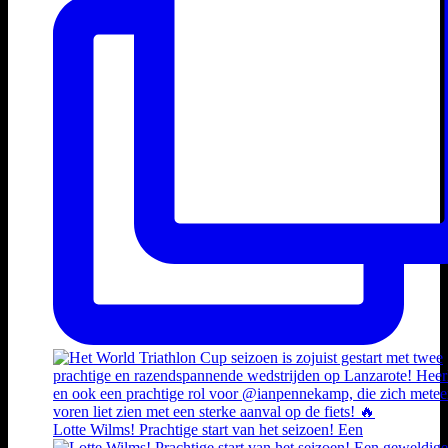
Lotte Wilms! Prachtige start van het seizoen! Een