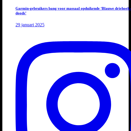
Garmin-gebruikers bang voor massaal opduikende ‘Blauwe driehoek 
doods’
29 januari 2025