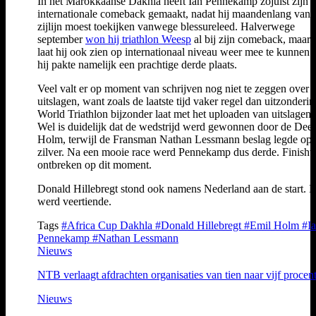
In het Marokkaanse Dakhla heeft Ian Pennekamp zojuist zijn
internationale comeback gemaakt, nadat hij maandenlang vana
zijlijn moest toekijken vanwege blessureleed. Halverwege
september
won hij triathlon Weesp
al bij zijn comeback, maar 
laat hij ook zien op internationaal niveau weer mee te kunnen 
hij pakte namelijk een prachtige derde plaats.
Veel valt er op moment van schrijven nog niet te zeggen over 
uitslagen, want zoals de laatste tijd vaker regel dan uitzonderin
World Triathlon bijzonder laat met het uploaden van uitslagenli
Wel is duidelijk dat de wedstrijd werd gewonnen door de Dee
Holm, terwijl de Fransman Nathan Lessmann beslag legde op 
zilver. Na een mooie race werd Pennekamp dus derde. Finishti
ontbreken op dit moment.
Donald Hillebregt stond ook namens Nederland aan de start. H
werd veertiende.
Tags
#Africa Cup Dakhla
#Donald Hillebregt
#Emil Holm
#I
Pennekamp
#Nathan Lessmann
Nieuws
NTB verlaagt afdrachten organisaties van tien naar vijf procen
Nieuws