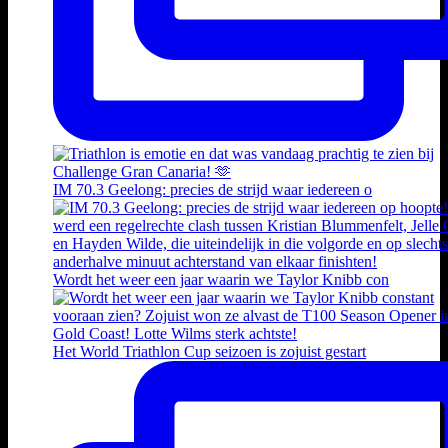
IM 70.3 Geelong: precies de strijd waar iedereen o
Wordt het weer een jaar waarin we Taylor Knibb con
Het World Triathlon Cup seizoen is zojuist gestart