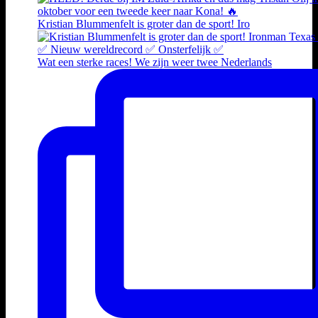
Kristian Blummenfelt is groter dan de sport! Iro
Wat een sterke races! We zijn weer twee Nederlands