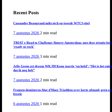
Recent Posts
Cassandre Beaugrand mikt tóch op tweede WTCS-titel
7 augustus 2026
2 min
read
TRIAT x Road to Challenge Almere-Amsterdam: met deze trisuits ben 
‘ready to rock’
7 augustus 2026
3 min
read
Jelle Geens zet droom WK IM Kona jaartje ‘on hold’: “Het is het enig
dat ik nog heb”
7 augustus 2026
2 min
read
Fransen domineren Alpe d’Huez Triathlon over korte afstand, geen or
feestje
6 augustus 2026
1 min
read