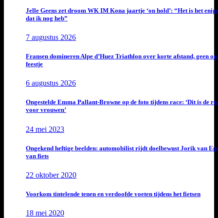
Jelle Geens zet droom WK IM Kona jaartje ‘on hold’: “Het is het enig
dat ik nog heb”
7 augustus 2026
Fransen domineren Alpe d’Huez Triathlon over korte afstand, geen or
feestje
6 augustus 2026
Ongestelde Emma Pallant-Browne op de foto tijdens race: ‘Dit is de rea
voor vrouwen’
24 mei 2023
Ongekend heftige beelden: automobilist rijdt doelbewust Jorik van E
van fiets
22 oktober 2020
Voorkom tintelende tenen en verdoofde voeten tijdens het fietsen
18 mei 2020