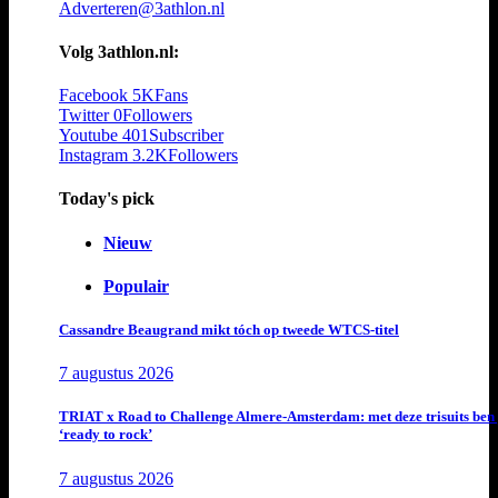
Adverteren@3athlon.nl
Volg 3athlon.nl:
Facebook
5K
Fans
Twitter
0
Followers
Youtube
401
Subscriber
Instagram
3.2K
Followers
Today's pick
Nieuw
Populair
Cassandre Beaugrand mikt tóch op tweede WTCS-titel
7 augustus 2026
TRIAT x Road to Challenge Almere-Amsterdam: met deze trisuits ben 
‘ready to rock’
7 augustus 2026