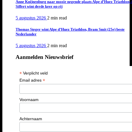
Anne Knijnenburg naar mooie negende plaats Alpe d’Huez Triathlon, 
Siffert wint derde keer op rij
5 augustus 2026
2 min
read
Thomas Steger wint Alpe d’Huez Triathlon, Bram Smit (25e) beste
Nederlander
5 augustus 2026
2 min
read
Aanmelden Nieuwsbrief
*
Verplicht veld
*
Email adres
Voornaam
Achternaam