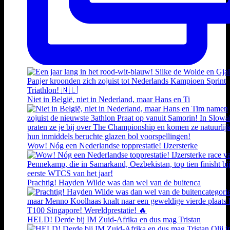
Niet in België, niet in Nederland, maar Hans en Ti
Wow! Nóg een Nederlandse topprestatie! IJzersterke
Prachtig! Hayden Wilde was dan wel van de buitenca
HELD! Derde bij IM Zuid-Afrika en dus mag Tristan