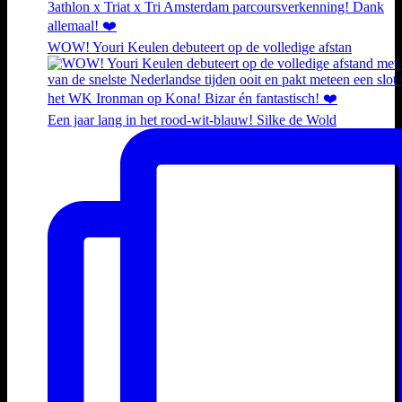
WOW! Youri Keulen debuteert op de volledige afstan
Een jaar lang in het rood-wit-blauw! Silke de Wold