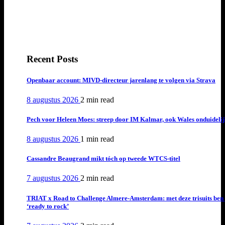
Recent Posts
Openbaar account: MIVD-directeur jarenlang te volgen via Strava
8 augustus 2026
2 min
read
Pech voor Heleen Moes: streep door IM Kalmar, ook Wales onduideli
8 augustus 2026
1 min
read
Cassandre Beaugrand mikt tóch op tweede WTCS-titel
7 augustus 2026
2 min
read
TRIAT x Road to Challenge Almere-Amsterdam: met deze trisuits ben 
‘ready to rock’