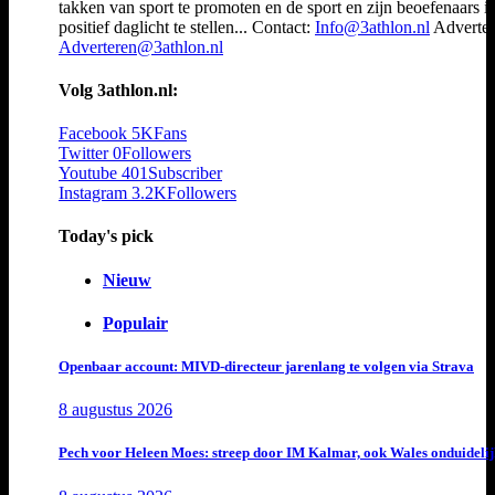
takken van sport te promoten en de sport en zijn beoefenaars i
positief daglicht te stellen... Contact:
Info@3athlon.nl
Adverter
Adverteren@3athlon.nl
Volg 3athlon.nl:
Facebook
5K
Fans
Twitter
0
Followers
Youtube
401
Subscriber
Instagram
3.2K
Followers
Today's pick
Nieuw
Populair
Openbaar account: MIVD-directeur jarenlang te volgen via Strava
8 augustus 2026
Pech voor Heleen Moes: streep door IM Kalmar, ook Wales onduideli