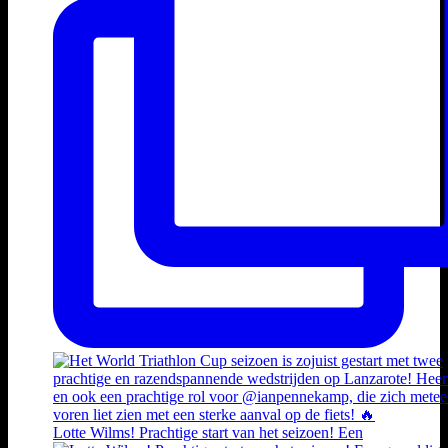
Lotte Wilms! Prachtige start van het seizoen! Een