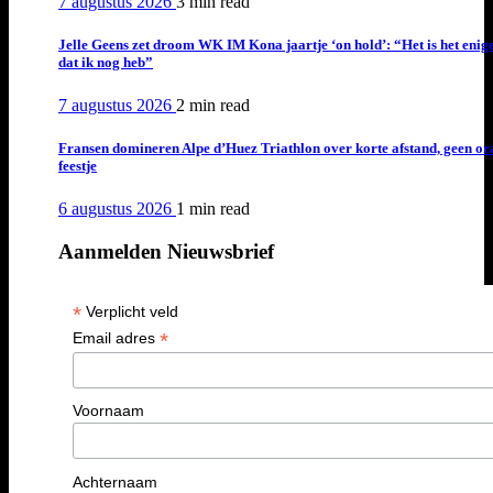
7 augustus 2026
3 min
read
Jelle Geens zet droom WK IM Kona jaartje ‘on hold’: “Het is het enig
dat ik nog heb”
7 augustus 2026
2 min
read
Fransen domineren Alpe d’Huez Triathlon over korte afstand, geen or
feestje
6 augustus 2026
1 min
read
Aanmelden Nieuwsbrief
*
Verplicht veld
*
Email adres
Voornaam
Achternaam