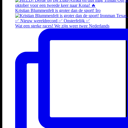
Kristian Blummenfelt is groter dan de sport! Iro
Wat een sterke races! We zijn weer twee Nederlands