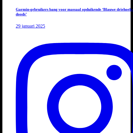
Garmin-gebruikers bang voor massaal opduikende ‘Blauwe driehoek 
doods’
29 januari 2025