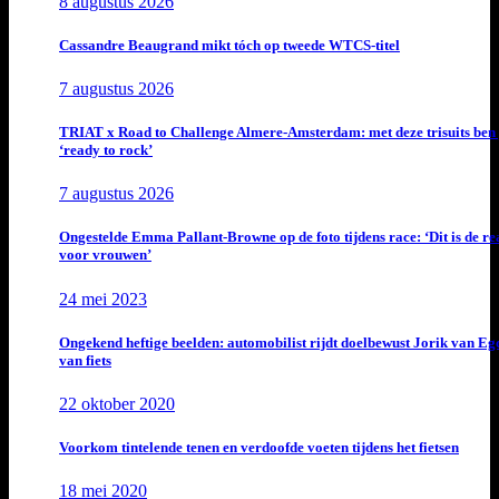
8 augustus 2026
Cassandre Beaugrand mikt tóch op tweede WTCS-titel
7 augustus 2026
TRIAT x Road to Challenge Almere-Amsterdam: met deze trisuits ben 
‘ready to rock’
7 augustus 2026
Ongestelde Emma Pallant-Browne op de foto tijdens race: ‘Dit is de rea
voor vrouwen’
24 mei 2023
Ongekend heftige beelden: automobilist rijdt doelbewust Jorik van E
van fiets
22 oktober 2020
Voorkom tintelende tenen en verdoofde voeten tijdens het fietsen
18 mei 2020