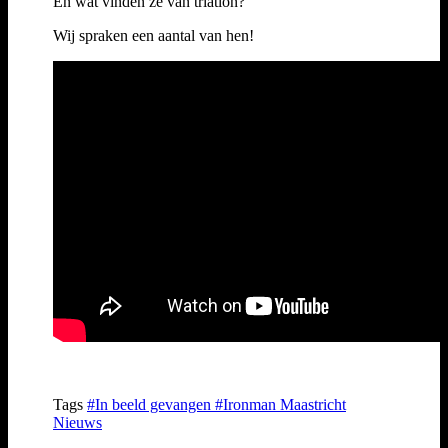
En wat vinden ze van triatlon?
Wij spraken een aantal van hen!
Tags
#In beeld gevangen
#Ironman Maastricht
Nieuws