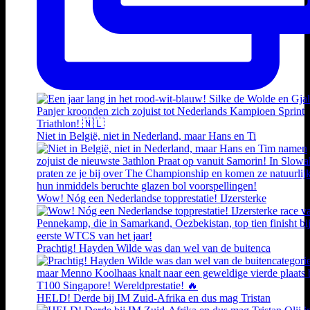
Niet in België, niet in Nederland, maar Hans en Ti
Wow! Nóg een Nederlandse topprestatie! IJzersterke
Prachtig! Hayden Wilde was dan wel van de buitenca
HELD! Derde bij IM Zuid-Afrika en dus mag Tristan