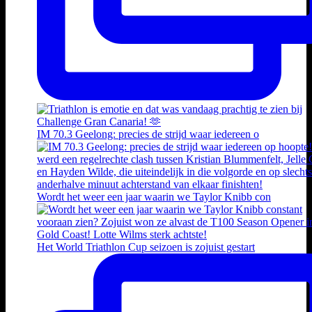
IM 70.3 Geelong: precies de strijd waar iedereen o
Wordt het weer een jaar waarin we Taylor Knibb con
Het World Triathlon Cup seizoen is zojuist gestart