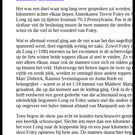
Het was een duel waar nog lang over gesproken zal worden:
kilometers achter elkaar liepen Amerikanen Trevor Foley en 
Long zij aan zij tijdens Ironman 70.3 Pennsylvania. Pas in de
slotfase viel de beslissing tussen de twee mannen die streden 
winst en die viel in het voordeel van Foley.
Wat er allemaal vooraf ging aan de run waar het dus nagelbijt
spannend werd, doet eigenlijk weinig ter zake. Zowel Foley (
als Long (+3:08) moesten na het zwemmen in de achtervolgin
op de fiets wisten beide toppers elkaar al snel te vinden. Ze v
niet alleen elkaar, maar ook de mannen voor zich en rukten ge
op binnen het veld. Halverwege het fietsen lagen de twee op e
vijfde en zesde plek, werden ze omringd door andere toppers z
Marc Dubrick, Rasmus Svenningsson en Justin Riele en
belangrijker – waren ze al tot 1:18 minuut van Matthew Marqu
genaderd, die op dat moment aan de leiding ging. Ook in de t
helft verdween een groot gedeelte van die achterstand nog en
uiteindelijk begonnen Long en Foley samen met die andere m
op ongeveer een halve minuut afstand van Marquardt aan de r
Toen begon de show pas echt en konden toeschouwers geniet
een heerlijk schouwspel. Slechts iets meer dan een kilometer 
het voor Long naar de koppositie liep en een paar kilometer lat
sloot Foley opnieuw bij hem aan. De mannen daarachter bego