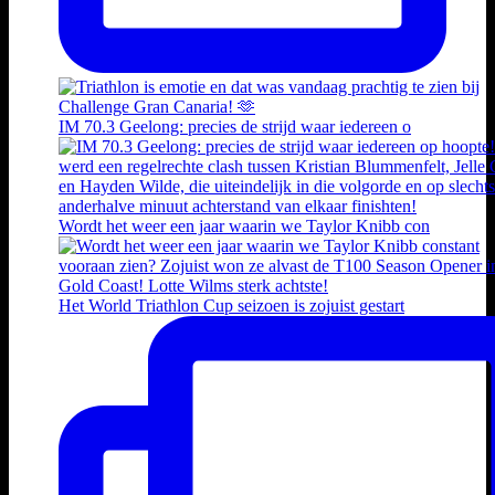
IM 70.3 Geelong: precies de strijd waar iedereen o
Wordt het weer een jaar waarin we Taylor Knibb con
Het World Triathlon Cup seizoen is zojuist gestart