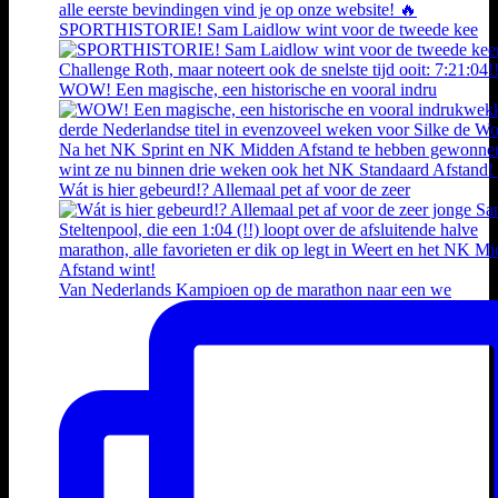
SPORTHISTORIE! Sam Laidlow wint voor de tweede kee
WOW! Een magische, een historische en vooral indru
Wát is hier gebeurd!? Allemaal pet af voor de zeer
Van Nederlands Kampioen op de marathon naar een we