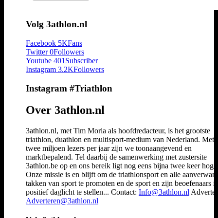
Volg 3athlon.nl
Facebook
5K
Fans
Twitter
0
Followers
Youtube
401
Subscriber
Instagram
3.2K
Followers
Instagram #Triathlon
Over 3athlon.nl
3athlon.nl, met Tim Moria als hoofdredacteur, is het grootste
triathlon, duathlon en multisport-medium van Nederland. Met 
twee miljoen lezers per jaar zijn we toonaangevend en
marktbepalend. Tel daarbij de samenwerking met zustersite
3athlon.be op en ons bereik ligt nog eens bijna twee keer hoger
Onze missie is en blijft om de triathlonsport en alle aanverwan
takken van sport te promoten en de sport en zijn beoefenaars i
positief daglicht te stellen... Contact:
Info@3athlon.nl
Adverter
Adverteren@3athlon.nl