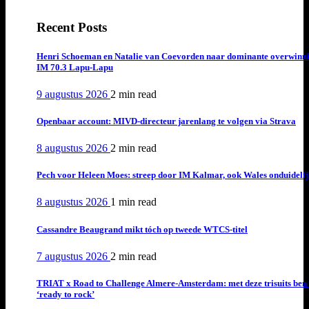
Recent Posts
Henri Schoeman en Natalie van Coevorden naar dominante overwinn
IM 70.3 Lapu-Lapu
9 augustus 2026
2 min
read
Openbaar account: MIVD-directeur jarenlang te volgen via Strava
8 augustus 2026
2 min
read
Pech voor Heleen Moes: streep door IM Kalmar, ook Wales onduideli
8 augustus 2026
1 min
read
Cassandre Beaugrand mikt tóch op tweede WTCS-titel
7 augustus 2026
2 min
read
TRIAT x Road to Challenge Almere-Amsterdam: met deze trisuits ben 
‘ready to rock’