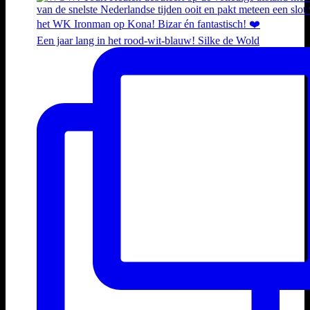
Een jaar lang in het rood-wit-blauw! Silke de Wold