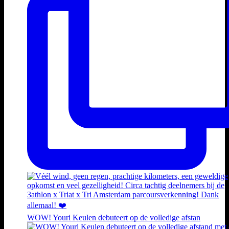
WOW! Youri Keulen debuteert op de volledige afstan