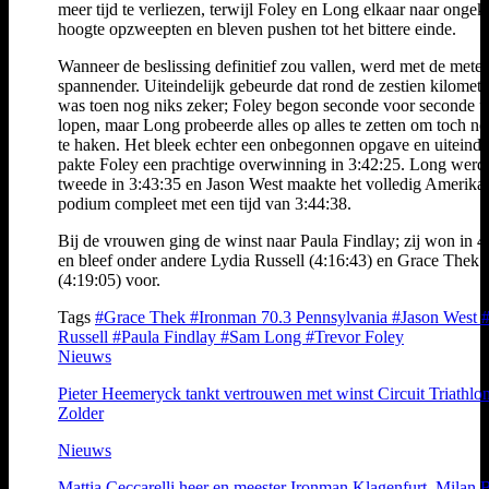
meer tijd te verliezen, terwijl Foley en Long elkaar naar onge
hoogte opzweepten en bleven pushen tot het bittere einde.
Wanneer de beslissing definitief zou vallen, werd met de meter
spannender. Uiteindelijk gebeurde dat rond de zestien kilometer
was toen nog niks zeker; Foley begon seconde voor seconde ui
lopen, maar Long probeerde alles op alles te zetten om toch n
te haken. Het bleek echter een onbegonnen opgave en uiteinde
pakte Foley een prachtige overwinning in 3:42:25. Long werd
tweede in 3:43:35 en Jason West maakte het volledig Amerika
podium compleet met een tijd van 3:44:38.
Bij de vrouwen ging de winst naar Paula Findlay; zij won in 4
en bleef onder andere Lydia Russell (4:16:43) en Grace Thek
(4:19:05) voor.
Tags
#Grace Thek
#Ironman 70.3 Pennsylvania
#Jason West
Russell
#Paula Findlay
#Sam Long
#Trevor Foley
Nieuws
Pieter Heemeryck tankt vertrouwen met winst Circuit Triathlon
Zolder
Nieuws
Mattia Ceccarelli heer en meester Ironman Klagenfurt, Milan 