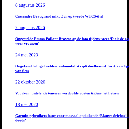
8 augustus 2026
Cassandre Beaugrand mikt tóch op tweede WTCS-titel
7 augustus 2026
Ongestelde Emma Pallant-Browne op de foto tijdens race: ‘Dit is de rea
voor vrouwen’
24 mei 2023
Ongekend heftige beelden: automobilist rijdt doelbewust Jorik van E
van fiets
22 oktober 2020
Voorkom tintelende tenen en verdoofde voeten tijdens het fietsen
18 mei 2020
Garmin-gebruikers bang voor massaal opduikende ‘Blauwe driehoek 
doods’