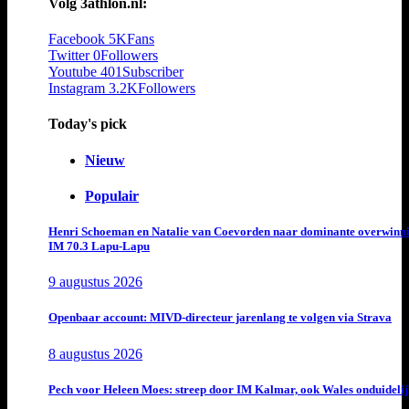
Volg 3athlon.nl:
Facebook
5K
Fans
Twitter
0
Followers
Youtube
401
Subscriber
Instagram
3.2K
Followers
Today's pick
Nieuw
Populair
Henri Schoeman en Natalie van Coevorden naar dominante overwinn
IM 70.3 Lapu-Lapu
9 augustus 2026
Openbaar account: MIVD-directeur jarenlang te volgen via Strava
8 augustus 2026
Pech voor Heleen Moes: streep door IM Kalmar, ook Wales onduideli