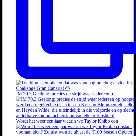
IM 70.3 Geelong: precies de strijd waar iedereen o
Wordt het weer een jaar waarin we Taylor Knibb con