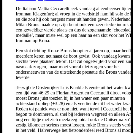
De Italiaan Mattia Ceccarelli leek vandaag alleenheerser tijden
Ironman Klagenfurt; al vroeg in de wedstrijd nam hij solo de l
en die zou hij ook nergens meer uit handen geven. Nederlande
Milan Brons maakte op zijn beurt ook een zeer sterke indruk 
een geweldige vierde plaats en dus de zogenaamde ‘chocolade
medaille’, maar miste wel op een haar na een slot voor het W
Ironman op Kona.
Een slot richting Kona: Brons hoopt er al jaren op, maar heeft 
meerdere keren net naast de boot gevist. Ook vandaag kwam h
slechts twee plaatsen tekort. Dat zal ongetwijfeld voor een zur
nasmaak zorgen, maar moet vooral niet zorgen voor het
ondersneeuwen van de uitstekende prestatie die Brons vandaa
leverde.
Terwijl de Oostenrijker Luis Knabl als eerste uit het water kw
een tijd van 46:29 en Florian Angert en Ceccarelli direct volgd
moest Brons juist toezien hij in het water een paar minuten
achterstand opliep (+3:28) en als veertiende uit het water kwa
Reden tot paniek was er nog niet, want terwijl Ceccarelli het fi
begon te domineren, al snel bij iedereen wegreed en alleen An
nog een tijdje met zich meekreeg totdat ook de Duitser na zo’n
zestig kilometer serieus moest lossen, rukte Brons steeds verde
in het veld. Halverwege het fietsonderdeel reed Brons al mooi