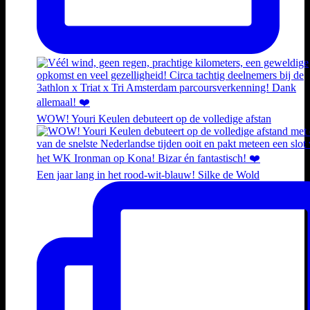
WOW! Youri Keulen debuteert op de volledige afstan
Een jaar lang in het rood-wit-blauw! Silke de Wold