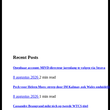
Recent Posts
Openbaar account: MIVD-directeur jarenlang te volgen via Strava
8 augustus 2026
2 min
read
Pech voor Heleen Moes: streep door IM Kalmar, ook Wales onduideli
8 augustus 2026
1 min
read
Cassandre Beaugrand mikt tóch op tweede WTCS-titel