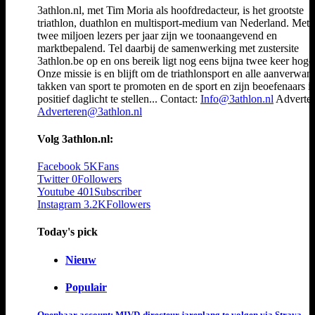
3athlon.nl, met Tim Moria als hoofdredacteur, is het grootste
triathlon, duathlon en multisport-medium van Nederland. Met 
twee miljoen lezers per jaar zijn we toonaangevend en
marktbepalend. Tel daarbij de samenwerking met zustersite
3athlon.be op en ons bereik ligt nog eens bijna twee keer hoger
Onze missie is en blijft om de triathlonsport en alle aanverwan
takken van sport te promoten en de sport en zijn beoefenaars i
positief daglicht te stellen... Contact:
Info@3athlon.nl
Adverter
Adverteren@3athlon.nl
Volg 3athlon.nl:
Facebook
5K
Fans
Twitter
0
Followers
Youtube
401
Subscriber
Instagram
3.2K
Followers
Today's pick
Nieuw
Populair
Openbaar account: MIVD-directeur jarenlang te volgen via Strava