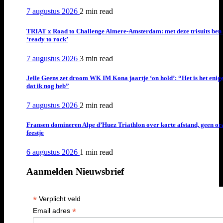
7 augustus 2026
2 min
read
TRIAT x Road to Challenge Almere-Amsterdam: met deze trisuits ben 
‘ready to rock’
7 augustus 2026
3 min
read
Jelle Geens zet droom WK IM Kona jaartje ‘on hold’: “Het is het enig
dat ik nog heb”
7 augustus 2026
2 min
read
Fransen domineren Alpe d’Huez Triathlon over korte afstand, geen or
feestje
6 augustus 2026
1 min
read
Aanmelden Nieuwsbrief
*
Verplicht veld
*
Email adres