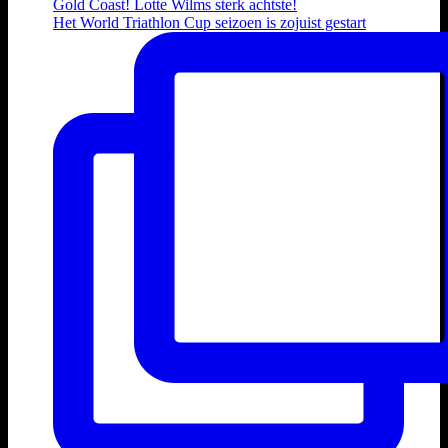
Het World Triathlon Cup seizoen is zojuist gestart