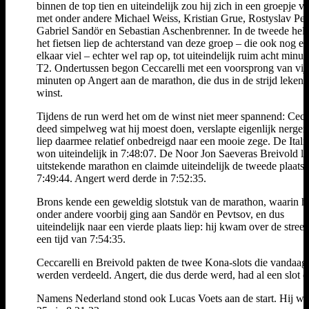
binnen de top tien en uiteindelijk zou hij zich in een groepje v
met onder andere Michael Weiss, Kristian Grue, Rostyslav Pev
Gabriel Sandör en Sebastian Aschenbrenner. In de tweede helf
het fietsen liep de achterstand van deze groep – die ook nog ee
elkaar viel – echter wel rap op, tot uiteindelijk ruim acht minut
T2. Ondertussen begon Ceccarelli met een voorsprong van vij
minuten op Angert aan de marathon, die dus in de strijd leken
winst.
Tijdens de run werd het om de winst niet meer spannend: Cecca
deed simpelweg wat hij moest doen, verslapte eigenlijk nergen
liep daarmee relatief onbedreigd naar een mooie zege. De Itali
won uiteindelijk in 7:48:07. De Noor Jon Saeveras Breivold li
uitstekende marathon en claimde uiteindelijk de tweede plaats 
7:49:44. Angert werd derde in 7:52:35.
Brons kende een geweldig slotstuk van de marathon, waarin hi
onder andere voorbij ging aan Sandör en Pevtsov, en dus
uiteindelijk naar een vierde plaats liep: hij kwam over de streep
een tijd van 7:54:35.
Ceccarelli en Breivold pakten de twee Kona-slots die vandaag
werden verdeeld. Angert, die dus derde werd, had al een slot o
Namens Nederland stond ook Lucas Voets aan de start. Hij we