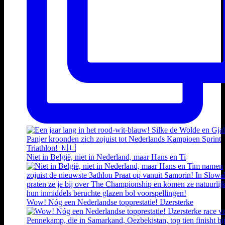
Niet in België, niet in Nederland, maar Hans en Ti
Wow! Nóg een Nederlandse topprestatie! IJzersterke