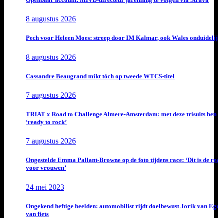
8 augustus 2026
Pech voor Heleen Moes: streep door IM Kalmar, ook Wales onduideli
8 augustus 2026
Cassandre Beaugrand mikt tóch op tweede WTCS-titel
7 augustus 2026
TRIAT x Road to Challenge Almere-Amsterdam: met deze trisuits ben 
‘ready to rock’
7 augustus 2026
Ongestelde Emma Pallant-Browne op de foto tijdens race: ‘Dit is de rea
voor vrouwen’
24 mei 2023
Ongekend heftige beelden: automobilist rijdt doelbewust Jorik van E
van fiets