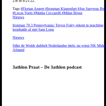
25e in 8:21:22.
Tags
#Florian Angert
#Ironman Klagenfurt
#Jon Saeveras Bre
#Lucas Voets
#Mattia Ceccarelli
#Milan Brons
Nieuws
Ironman 70.3 Pennsylvania: Trevor Foley rekent in prachtige
loopbattle af met Sam Long
Nieuws
Silke de Wolde dubbelt Nederlandse titels: nu winst NK Midd
Afstand
3athlon Praat – De 3athlon podcast