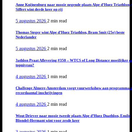
Anne Knijnenburg naar mooie negende plaats Alpe d’Huez Triathlon, 
Siffert wint derde keer op rij
5 augustus 2026
2 min
read
Thomas Steger wint Alpe d’Huez Triathlon, Bram Smit (25e) beste
Nederlander
5 augustus 2026
2 min
read
3athlon Praat Aflevering #350 – WTCS of Long Distance moeilijker o
topniveau?
4 augustus 2026
1 min
read
Challenge Almere-Amsterdam voegt vuurwerkshow aan programma t
recordaantal inschrijvingen
4 augustus 2026
2 min
read
Wout Driever naar mooie tweede plaats Alpe d’Huez Duathlon, Emile
Blondel-Hermant wint voor zesde keer
3 augustus 2026
1 min
read