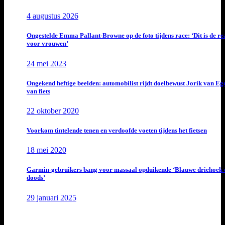
4 augustus 2026
Ongestelde Emma Pallant-Browne op de foto tijdens race: ‘Dit is de rea
voor vrouwen’
24 mei 2023
Ongekend heftige beelden: automobilist rijdt doelbewust Jorik van E
van fiets
22 oktober 2020
Voorkom tintelende tenen en verdoofde voeten tijdens het fietsen
18 mei 2020
Garmin-gebruikers bang voor massaal opduikende ‘Blauwe driehoek 
doods’
29 januari 2025