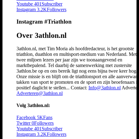
Youtube
401
Subscriber
Instagram
3.2K
Followers
Instagram #Triathlon
Over 3athlon.nl
3athlon.nl, met Tim Moria als hoofdredacteur, is het grootste
triathlon, duathlon en multisport-medium van Nederland. Met 
twee miljoen lezers per jaar zijn we toonaangevend en
marktbepalend. Tel daarbij de samenwerking met zustersite
3athlon.be op en ons bereik ligt nog eens bijna twee keer hoger
Onze missie is en blijft om de triathlonsport en alle aanverwan
takken van sport te promoten en de sport en zijn beoefenaars i
positief daglicht te stellen... Contact:
Info@3athlon.nl
Adverter
Adverteren@3athlon.nl
Volg 3athlon.nl:
Facebook
5K
Fans
Twitter
0
Followers
Youtube
401
Subscriber
Instagram
3.2K
Followers