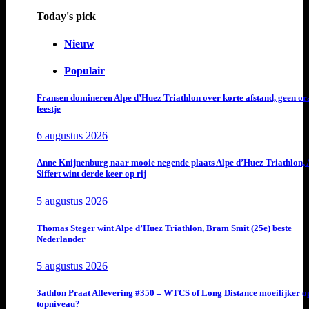
Today's pick
Nieuw
Populair
Fransen domineren Alpe d’Huez Triathlon over korte afstand, geen or
feestje
6 augustus 2026
Anne Knijnenburg naar mooie negende plaats Alpe d’Huez Triathlon, 
Siffert wint derde keer op rij
5 augustus 2026
Thomas Steger wint Alpe d’Huez Triathlon, Bram Smit (25e) beste
Nederlander
5 augustus 2026
3athlon Praat Aflevering #350 – WTCS of Long Distance moeilijker o
topniveau?