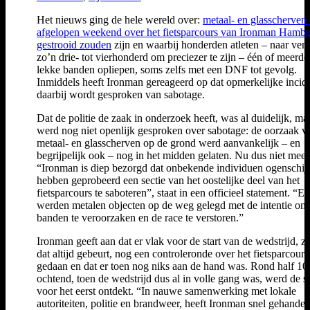
Het nieuws ging de hele wereld over:
metaal- en glasscherven 
afgelopen weekend over het fietsparcours van Ironman Hamb
gestrooid zouden
zijn en waarbij honderden atleten – naar verl
zo’n drie- tot vierhonderd om preciezer te zijn – één of meerde
lekke banden opliepen, soms zelfs met een DNF tot gevolg.
Inmiddels heeft Ironman gereageerd op dat opmerkelijke incid
daarbij wordt gesproken van sabotage.
Dat de politie de zaak in onderzoek heeft, was al duidelijk, ma
werd nog niet openlijk gesproken over sabotage: de oorzaak v
metaal- en glasscherven op de grond werd aanvankelijk – en
begrijpelijk ook – nog in het midden gelaten. Nu dus niet meer
“Ironman is diep bezorgd dat onbekende individuen ogenschijn
hebben geprobeerd een sectie van het oostelijke deel van het
fietsparcours te saboteren”, staat in een officieel statement. “Er
werden metalen objecten op de weg gelegd met de intentie om
banden te veroorzaken en de race te verstoren.”
Ironman geeft aan dat er vlak voor de start van de wedstrijd, z
dat altijd gebeurt, nog een controleronde over het fietsparcours 
gedaan en dat er toen nog niks aan de hand was. Rond half 10 
ochtend, toen de wedstrijd dus al in volle gang was, werd de si
voor het eerst ontdekt. “In nauwe samenwerking met lokale
autoriteiten, politie en brandweer, heeft Ironman snel gehande