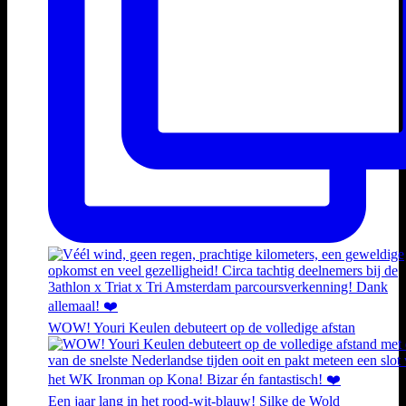
WOW! Youri Keulen debuteert op de volledige afstan
Een jaar lang in het rood-wit-blauw! Silke de Wold