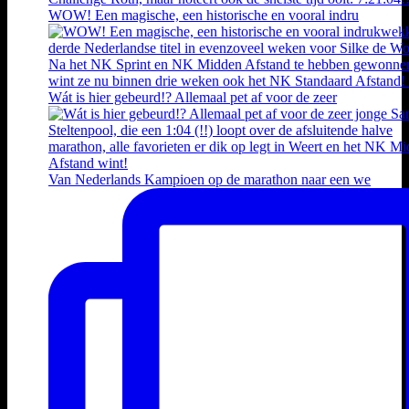
WOW! Een magische, een historische en vooral indru
Wát is hier gebeurd!? Allemaal pet af voor de zeer
Van Nederlands Kampioen op de marathon naar een we