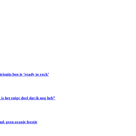
suits ben je ‘ready to rock’
s het enige doel dat ik nog heb”
d, geen oranje feestje