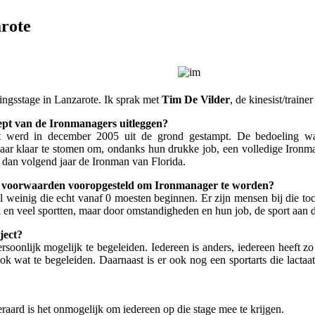
rote
ingsstage in Lanzarote. Ik sprak met
Tim De Vilder
, de kinesist/traine
ept van de Ironmanagers uitleggen?
ct werd in december 2005 uit de grond gestampt. De bedoeling w
 jaar klaar te stomen om, ondanks hun drukke job, een volledige Ironma
en dan volgend jaar de Ironman van Florida.
e voorwaarden vooropgesteld om Ironmanager te worden?
él weinig die echt vanaf 0 moesten beginnen. Er zijn mensen bij die toc
 en veel sportten, maar door omstandigheden en hun job, de sport aan 
ject?
soonlijk mogelijk te begeleiden. Iedereen is anders, iedereen heeft zo
k wat te begeleiden. Daarnaast is er ook nog een sportarts die lactaa
eraard is het onmogelijk om iedereen op die stage mee te krijgen.