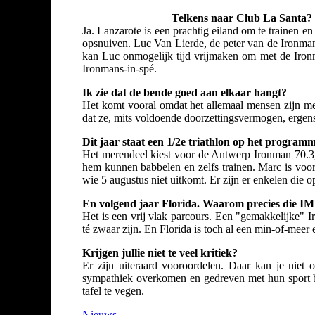
Telkens naar Club La Santa?
Ja. Lanzarote is een prachtig eiland om te trainen e
opsnuiven. Luc Van Lierde, de peter van de Ironmana
kan Luc onmogelijk tijd vrijmaken om met de Ironma
Ironmans-in-spé.
Ik zie dat de bende goed aan elkaar hangt?
Het komt vooral omdat het allemaal mensen zijn me
dat ze, mits voldoende doorzettingsvermogen, ergen
Dit jaar staat een 1/2e triathlon op het progra
Het merendeel kiest voor de Antwerp Ironman 70.3,
hem kunnen babbelen en zelfs trainen. Marc is voor
wie 5 augustus niet uitkomt. Er zijn er enkelen die 
En volgend jaar Florida. Waarom precies die IM
Het is een vrij vlak parcours. Een "gemakkelijke" 
té zwaar zijn. En Florida is toch al een min-of-meer
Krijgen jullie niet te veel kritiek?
Er zijn uiteraard vooroordelen. Daar kan je niet
sympathiek overkomen en gedreven met hun sport bez
tafel te vegen.
Nieuws