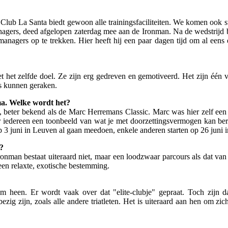
n Club La Santa biedt gewoon alle trainingsfaciliteiten. We komen ook 
gers, deed afgelopen zaterdag mee aan de Ironman. Na de wedstrijd bli
nagers op te trekken. Hier heeft hij een paar dagen tijd om al eens e
t het zelfde doel. Ze zijn erg gedreven en gemotiveerd. Het zijn éé
s kunnen geraken.
mma. Welke wordt het?
 beter bekend als de Marc Herremans Classic. Marc was hier zelf een
 iedereen een toonbeeld van wat je met doorzettingsvermogen kan bere
op 3 juni in Leuven al gaan meedoen, enkele anderen starten op 26 juni 
?
Ironman bestaat uiteraard niet, maar een loodzwaar parcours als dat v
 een relaxte, exotische bestemming.
 om heen. Er wordt vaak over dat "elite-clubje" gepraat. Toch zijn 
ig zijn, zoals alle andere triatleten. Het is uiteraard aan hen om zi