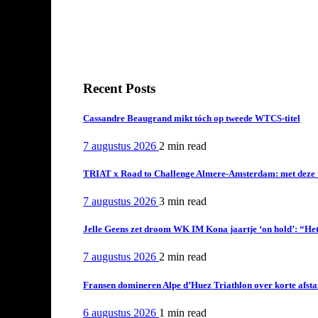
Recent Posts
Cassandre Beaugrand mikt tóch op tweede WTCS-titel
7 augustus 2026
2 min
read
TRIAT x Road to Challenge Almere-Amsterdam: met deze tri
7 augustus 2026
3 min
read
Jelle Geens zet droom WK IM Kona jaartje ‘on hold’: “Het i
7 augustus 2026
2 min
read
Fransen domineren Alpe d’Huez Triathlon over korte afstan
6 augustus 2026
1 min
read