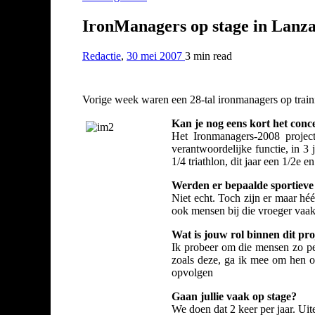
IronManagers op stage in Lanza
Redactie
,
30 mei 2007
3 min
read
Vorige week waren een 28-tal ironmanagers op train
Kan je nog eens kort het conc
Het Ironmanagers-2008 proje
verantwoordelijke functie, in 3
1/4 triathlon, dit jaar een 1/2e 
Werden er bepaalde sportiev
Niet echt. Toch zijn er maar hé
ook mensen bij die vroeger vaak
Wat is jouw rol binnen dit pro
Ik probeer om die mensen zo per
zoals deze, ga ik mee om hen oo
opvolgen
Gaan jullie vaak op stage?
We doen dat 2 keer per jaar. Uit