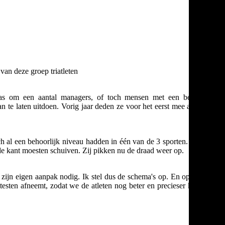
r van deze groep triatleten
as om een aantal managers, of toch mensen met een bepaalde
n te laten uitdoen. Vorig jaar deden ze voor het eerst mee aan een
h al een behoorlijk niveau hadden in één van de 3 sporten. Er zijn
de kant moesten schuiven. Zij pikken nu de draad weer op.
 zijn eigen aanpak nodig. Ik stel dus de schema's op. En op stages
ttesten afneemt, zodat we de atleten nog beter en precieser kunnen