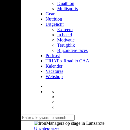
Duathlon
Multisports
Gear
Nutrition
Uitgelicht
Extreem
In beeld
Motivatie
Terugblik
Bijzondere races
Podcast
TRIAT x Road to CAA
Kalender
Vacatures
Webshop
Uncategorized