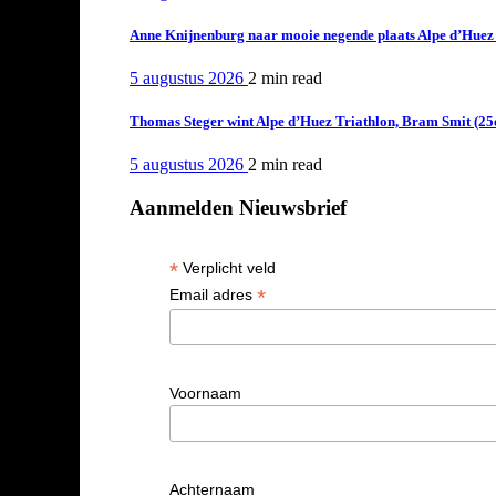
Anne Knijnenburg naar mooie negende plaats Alpe d’Huez Tr
5 augustus 2026
2 min
read
Thomas Steger wint Alpe d’Huez Triathlon, Bram Smit (25
5 augustus 2026
2 min
read
Aanmelden Nieuwsbrief
*
Verplicht veld
*
Email adres
Voornaam
Achternaam