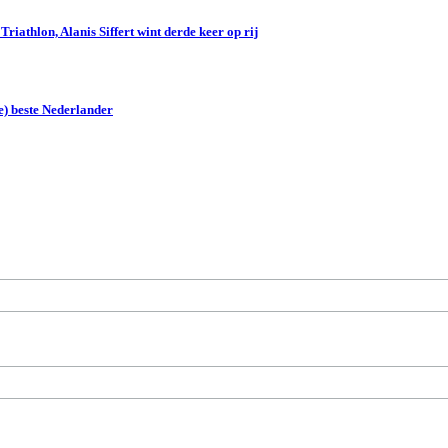
iathlon, Alanis Siffert wint derde keer op rij
e) beste Nederlander