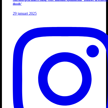
doods’
29 januari 2025