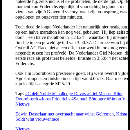
noteerde hij, zelfs inclusief de profatleten, de derde tijd. Op dat
moment kon Friderichs eigenlijk al voorzichtig beginnen met h
vieren van zijn AG overall victory, want zijn voorsprong was t
opgelopen tot ongeveer tien minuten.
Toch deed de jonge Nederlander het natuurlijk niet rustig aan,
op een halve marathon kan nog veel gebeuren. Hij liep zelfs z
door – een halve marathon in 1:23:24 – waardoor hij uiteindeli
finishte in een geweldige tijd van 3:50:37. Daarmee won hij d
Overall AG Race niet alleen dik, maar werd hij ook nog eens
negende tussen het profveld. De Nederlander Giel Meesen, die
eerste race als profatleet beleefde, finishte in 3:50:44 net achter
Friderichs.
Ook Jim Doornbosch presteerde goed. Hij werd overall vijfde 
Age Groupers en finishte in een tijd van 4:05:13. Daarmee wo
zijn leeftijdscategorie M25-29.
Tags
#Caleb Noble
#Challenge Davos
#Giel Meesen
#Jim
Doornbosch
#Joost Friderichs
#Samuel Böttinger
#Simon Viai
Nieuws
Edwin Dasselaar met overmacht naar winst Gelreman, Krista 
Soldt wint vrouwenrace
Nieuws