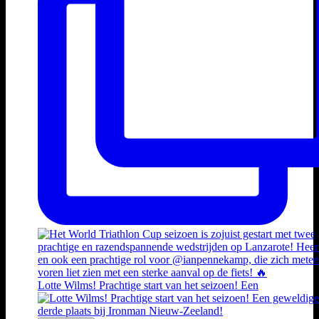
Lotte Wilms! Prachtige start van het seizoen! Een