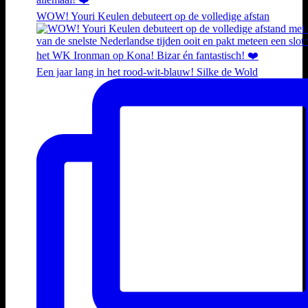
WOW! Youri Keulen debuteert op de volledige afstan
Een jaar lang in het rood-wit-blauw! Silke de Wold