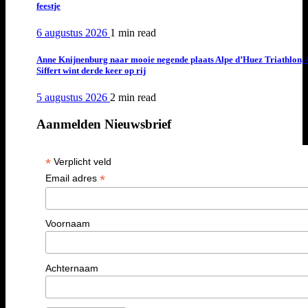
feestje
6 augustus 2026
1 min
read
Anne Knijnenburg naar mooie negende plaats Alpe d’Huez Triathlon, 
Siffert wint derde keer op rij
5 augustus 2026
2 min
read
Aanmelden Nieuwsbrief
*
Verplicht veld
*
Email adres
Voornaam
Achternaam