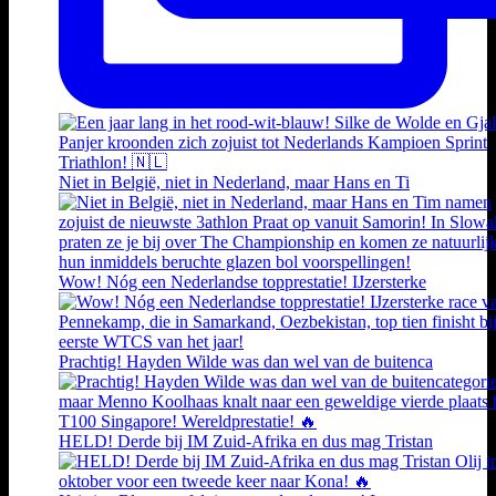
Niet in België, niet in Nederland, maar Hans en Ti
Wow! Nóg een Nederlandse topprestatie! IJzersterke
Prachtig! Hayden Wilde was dan wel van de buitenca
HELD! Derde bij IM Zuid-Afrika en dus mag Tristan