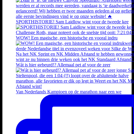
SPORTHISTORIE! Sam Laidlow wint voor de tweede kee
WOW! Een magische, een historische en vooral indru
Wát is hier gebeurd!? Allemaal pet af voor de zeer
Van Nederlands Kampioen op de marathon naar een we