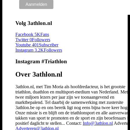
Volg 3athlon.nl
Facebook
5K
Fans
Twitter
0
Followers
Youtube
401
Subscriber
Instagram
3.2K
Followers
Instagram #Triathlon
Over 3athlon.nl
3athlon.nl, met Tim Moria als hoofdredacteur, is het grootste
triathlon, duathlon en multisport-medium van Nederland. Met 
twee miljoen lezers per jaar zijn we toonaangevend en
marktbepalend. Tel daarbij de samenwerking met zustersite
3athlon.be op en ons bereik ligt nog eens bijna twee keer hoger
Onze missie is en blijft om de triathlonsport en alle aanverwan
takken van sport te promoten en de sport en zijn beoefenaars i
positief daglicht te stellen... Contact:
Info@3athlon.nl
Adverter
Adverteren@3athlon.nl