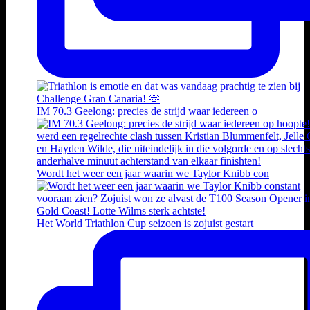
IM 70.3 Geelong: precies de strijd waar iedereen o
Wordt het weer een jaar waarin we Taylor Knibb con
Het World Triathlon Cup seizoen is zojuist gestart