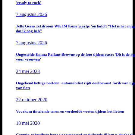
‘ready to rock’
7 augustus 2026
Jelle Geens zet droom WK IM Kona jaartje ‘on hold’: “Het is het enig
dat ik nog heb”
7 augustus 2026
Ongestelde Emma Pallant-Browne op de foto tijdens race: ‘Dit is de rea
voor vrouwen’
24 mei 2023
Ongekend heftige beelden: automobilist rijdt doelbewust Jorik van E
van fiets
22 oktober 2020
Voorkom tintelende tenen en verdoofde voeten tijdens het fietsen
18 mei 2020
Garmin-gebruikers bang voor massaal opduikende ‘Blauwe driehoek 