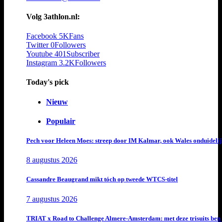
Volg 3athlon.nl:
Facebook
5K
Fans
Twitter
0
Followers
Youtube
401
Subscriber
Instagram
3.2K
Followers
Today's pick
Nieuw
Populair
Pech voor Heleen Moes: streep door IM Kalmar, ook Wales onduideli
8 augustus 2026
Cassandre Beaugrand mikt tóch op tweede WTCS-titel
7 augustus 2026
TRIAT x Road to Challenge Almere-Amsterdam: met deze trisuits ben 