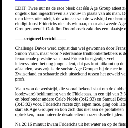
EDIT: Twee uur na de race bleek dat één Age Group atleet zic
ongeluk had ingeschreven als vrouw in plaats van als man. De
man bleek uiteindelijk de winnaar van de wedstrijd en daarme
eindigt Joost Friderichs niet als winnaar, maar als tweede Age
Grouper overall. Ook Jim Doornbosch zakt dus een plaatsje ov
——origineel bericht——-
Challenge Davos werd zojuist dan wel gewonnen door Frans
Simon Viain, maar voor Nederlandse triathlonliefhebbers is de
fenomenale prestatie van Joost Friderichs eigenlijk veel
interessanter: het nog jonge talent, dat pas kort uitkomt op de 
afstanden, was zojuist de snelste Age Grouper bij de race in
Zwitserland en schaarde zich uitstekend tussen het geweld van
profs.
Viain won de wedstrijd, die vooral bekend staat om de dubbel
loodzware) beklimming van de Flüelapass, in een tijd van 3:3
en bleef onder andere Caleb Noble (3:42:33) en Samuel Bötti
(3:43:02) voor. Friderichs racete zijn eigen race, ging ook later
start als Age Grouper en kon zich dus niet aan de profatleten
optrekken, maar noteerde desalniettemin razendsnelle tijden.
Na 26:16 minuut kwam Friderichs uit het water en op de fiets