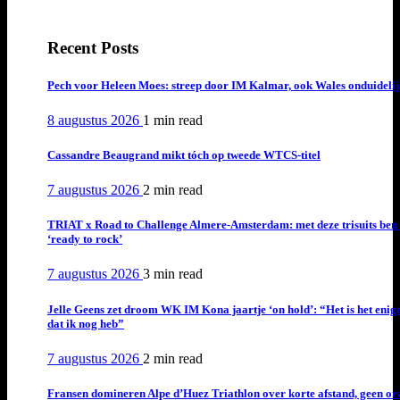
Recent Posts
Pech voor Heleen Moes: streep door IM Kalmar, ook Wales onduideli
8 augustus 2026
1 min
read
Cassandre Beaugrand mikt tóch op tweede WTCS-titel
7 augustus 2026
2 min
read
TRIAT x Road to Challenge Almere-Amsterdam: met deze trisuits ben 
‘ready to rock’
7 augustus 2026
3 min
read
Jelle Geens zet droom WK IM Kona jaartje ‘on hold’: “Het is het enig
dat ik nog heb”
7 augustus 2026
2 min
read
Fransen domineren Alpe d’Huez Triathlon over korte afstand, geen or